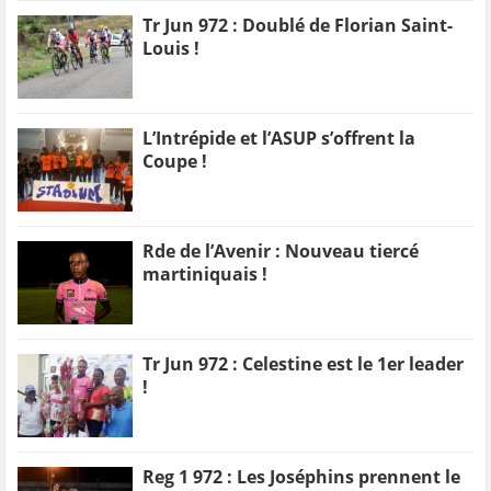
Tr Jun 972 : Doublé de Florian Saint-
Louis !
L’Intrépide et l’ASUP s’offrent la
Coupe !
Rde de l’Avenir : Nouveau tiercé
martiniquais !
Tr Jun 972 : Celestine est le 1er leader
!
Reg 1 972 : Les Joséphins prennent le