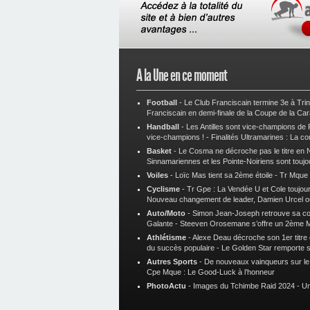
A la Une en ce moment
Football
-
Le Club Franciscain termine 3e à Tri
Franciscain en demi-finale de la Coupe de la Ca
Handball
-
Les Antilles sont vice-champions de
vice-champions !
-
Finalités Ultramarines : La co
Basket
-
Le Cosma ne décroche pas le titre en N
Sinnamariennes et les Pointe-Noiriens sont toujo
Voiles
-
Loïc Mas tient sa 2ème étoile
-
Tr Mque :
Cyclisme
-
Tr Gpe : La Vendée U et Cole toujours
Nouveau changement de leader, Damien Urcel o
Auto/Moto
-
Simon Jean-Joseph retrouve sa 
Galante
-
Steeven Orosemane s’offre un 2ème 
Athlétisme
-
Alexe Deau décroche son 1er titre
du succès populaire
-
Le Golden Star remporte 
Autres Sports
-
De nouveaux vainqueurs sur le t
Cpe Mque : Le Good-Luck à l’honneur
PhotoActu
-
Images du Tchimbe Raid 2024
-
Un