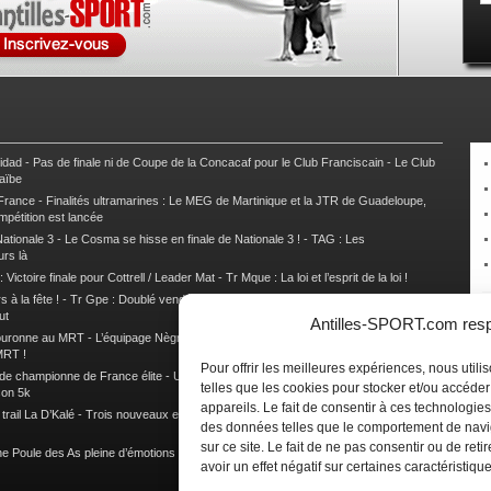
nidad
-
Pas de finale ni de Coupe de la Concacaf pour le Club Franciscain
-
Le Club
raïbe
 France
-
Finalités ultramarines : Le MEG de Martinique et la JTR de Guadeloupe,
mpétition est lancée
ationale 3
-
Le Cosma se hisse en finale de Nationale 3 !
-
TAG : Les
urs là
 Victoire finale pour Cottrell / Leader Mat
-
Tr Mque : La loi et l’esprit de la loi !
 à la fête !
-
Tr Gpe : Doublé vendéen sur l’étape des Mamelles
-
Tr Gpe :
ut
Antilles-SPORT.com respe
couronne au MRT
-
L’équipage Nègre – Gérard remporte le 9e rallye du Pays Marie-
MRT !
Pour offrir les meilleures expériences, nous util
 de championne de France élite
-
Un semi marathon sous le signe de la chaleur et
telles que les cookies pour stocker et/ou accéde
son 5k
appareils. Le fait de consentir à ces technologies
rail La D’Kalé
-
Trois nouveaux et un habitué au palmarès du Trail des Trésors
-
des données telles que le comportement de navi
sur ce site. Le fait de ne pas consentir ou de re
e Poule des As pleine d’émotions !
-
Images de la Woulib 113 X-Trem
avoir un effet négatif sur certaines caractéristique