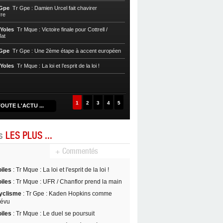
Cottrell / Leader Mat
 Gpe
Tr Gpe : Damien Urcel fait chavirer
re
Voile, Tr Yoles
Tr Mque : Les Roberti
chez eux
 Yoles
Tr Mque : Victoire finale pour Cottrell /
at
Voile, Tr Yoles
Tr Mque : Bon départ 
 Gpe
Tr Gpe : Une 2ème étape à accent européen
Cycl, T. Mque
Tr Mque : Le tour sans
et l’UC Hagenau
 Yoles
Tr Mque : La loi et l’esprit de la loi !
1
2
3
4
5
OUTE L'ACTU ...
es
LES PLUS ...
+ Commentés
oiles
: Tr Mque : La loi et l'esprit de la loi !
oiles
: Tr Mque : UFR / Chanflor prend la main
yclisme
: Tr Gpe : Kaden Hopkins comme
révu
oiles
: Tr Mque : Le duel se poursuit