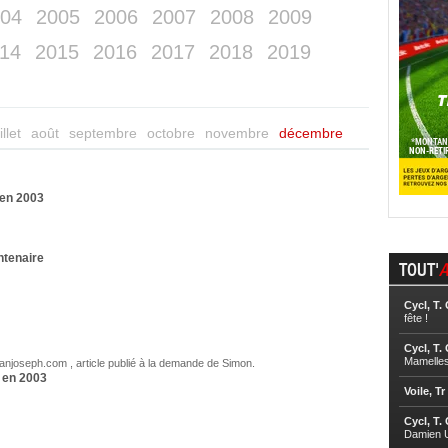
04
2005
2006
2007
2008
2009
14
2015
2016
2017
2018
2019
illet
août
septembre
octobre
novembre
décembre
 en 2003
ntenaire
TOUT'
A
Cycl, T.
fête !
Cycl, T.
Mamelle
njoseph.com , article publié à la demande de Simon.
t en 2003
Voile, Tr
Cycl, T.
Damien U