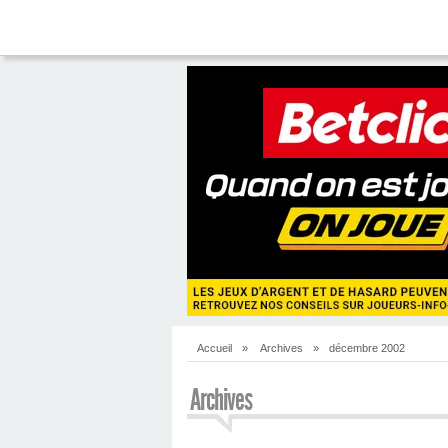
Accueil
»
Archives
»
décembre 2002
Archives