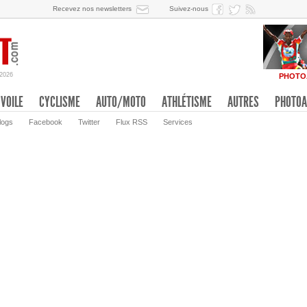
Recevez nos newsletters
Suivez-nous
/2026
PHOTO
VOILE
CYCLISME
AUTO/MOTO
ATHLÉTISME
AUTRES
PHOTOA
logs
Facebook
Twitter
Flux RSS
Services