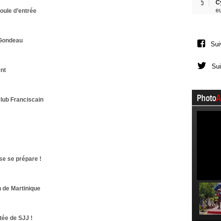
5
C
e
oule d’entrée
 Gondeau
Sui
Sui
nt
Photo
A
lub Franciscain
se se prépare !
 de Martinique
tée de SJJ !