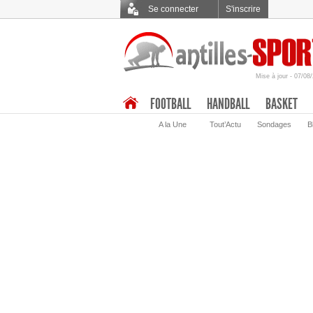
Se connecter
S'inscrire
Mise à jour - 07/08
.
FOOTBALL
HANDBALL
BASKET
A la Une
Tout’Actu
Sondages
B