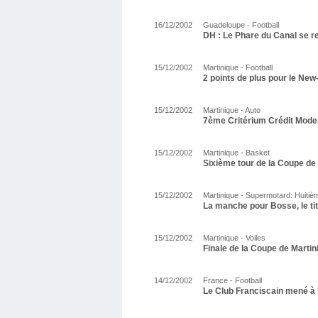
16/12/2002
Guadeloupe - Football
DH : Le Phare du Canal se r
15/12/2002
Martinique - Football
2 points de plus pour le New
15/12/2002
Martinique - Auto
7ème Critérium Crédit Moder
15/12/2002
Martinique - Basket
Sixième tour de la Coupe de
15/12/2002
Martinique - Supermotard: Huiti
La manche pour Bosse, le ti
15/12/2002
Martinique - Voiles
Finale de la Coupe de Marti
14/12/2002
France - Football
Le Club Franciscain mené à 