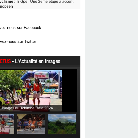
yclisme
: Tr Gpe : Une 2ème étape à accent
uropéen
vez-nous sur Facebook
vez-nous sur Twitter
CTUS
- L'Actualité en images
Images du Tchimbe Raid 2024