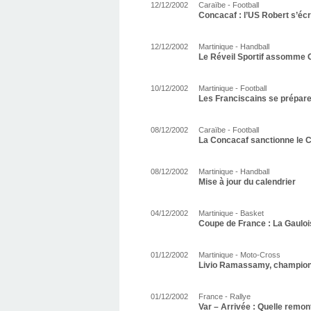
12/12/2002
Caraïbe - Football
Concacaf : l’US Robert s’écr
12/12/2002
Martinique - Handball
Le Réveil Sportif assomme
10/12/2002
Martinique - Football
Les Franciscains se prépare
08/12/2002
Caraïbe - Football
La Concacaf sanctionne le C
08/12/2002
Martinique - Handball
Mise à jour du calendrier
04/12/2002
Martinique - Basket
Coupe de France : La Gauloi
01/12/2002
Martinique - Moto-Cross
Livio Ramassamy, champion
01/12/2002
France - Rallye
Var – Arrivée : Quelle remon