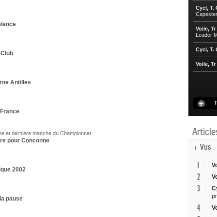
Cycl, T.
Capester
elance
Voile, Tr
Leader M
Cycl, T.
-Club
Voile, Tr
ne Antilles
T
 France
Articl
ème et dernière manche du Championnat
tre pour Conconne
+ Vus
1
V
nique 2002
2
V
3
C
p
la pause
4
V