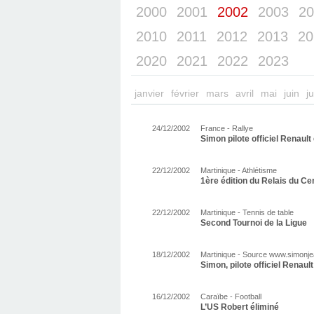
2000
2001
2002
2003
20
2010
2011
2012
2013
20
2020
2021
2022
2023
janvier
février
mars
avril
mai
juin
ju
24/12/2002
France - Rallye
Simon pilote officiel Renault
22/12/2002
Martinique - Athlétisme
1ère édition du Relais du Ce
22/12/2002
Martinique - Tennis de table
Second Tournoi de la Ligue
18/12/2002
Martinique - Source www.simonjea
Simon, pilote officiel Renaul
16/12/2002
Caraïbe - Football
L’US Robert éliminé