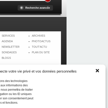
Recherche avancée
SERVICES
ARCHIVES
AGENDA
PHOTOACTUS
NEWSLETTER
TOUT'ACTU
SONDAGES
PLAN DU SITE
BLOGS
cte votre vie privé et vos données personnelles
isons des technologies
r aux informations des
 nous permettra de traiter
gation ou les ID uniques
tirer son consentement peut
s et fonctions.