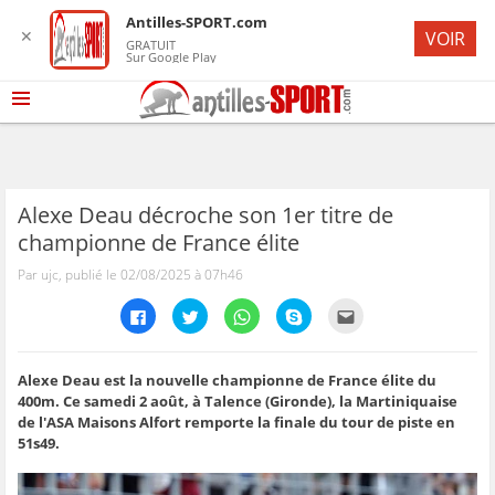
Antilles-SPORT.com
✕
VOIR
GRATUIT
Sur Google Play
Alexe Deau décroche son 1er titre de
championne de France élite
Par ujc, publié le 02/08/2025 à 07h46
C
C
C
C
C
l
l
l
l
l
i
i
i
i
i
q
q
q
q
q
u
u
u
u
u
e
e
e
e
e
Alexe Deau est la nouvelle championne de France élite du
z
z
z
z
z
400m. Ce samedi 2 août, à Talence (Gironde), la Martiniquaise
p
p
p
p
p
o
o
o
o
o
de l'ASA Maisons Alfort remporte la finale du tour de piste en
u
u
u
u
u
51s49.
r
r
r
r
r
p
p
p
p
e
a
a
a
a
n
r
r
r
r
v