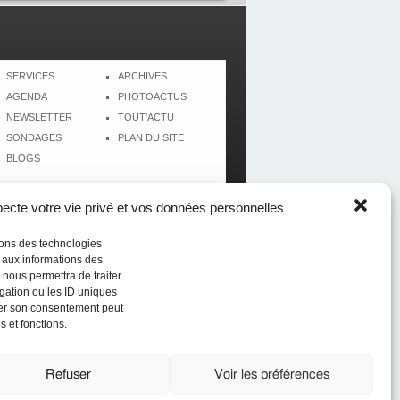
SERVICES
ARCHIVES
AGENDA
PHOTOACTUS
NEWSLETTER
TOUT'ACTU
SONDAGES
PLAN DU SITE
BLOGS
cte votre vie privé et vos données personnelles
isons des technologies
r aux informations des
 nous permettra de traiter
gation ou les ID uniques
tirer son consentement peut
s et fonctions.
Réalisé par
CréolWeb
Refuser
Voir les préférences
du sport (du football au beach-volley) en Guadeloupe,
bien d'autres sujets, sont sur Antilles-SPORT.com, la