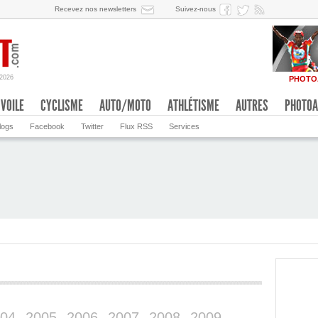
Recevez nos newsletters
Suivez-nous
/2026
PHOTO
VOILE
CYCLISME
AUTO/MOTO
ATHLÉTISME
AUTRES
PHOTOA
logs
Facebook
Twitter
Flux RSS
Services
04
2005
2006
2007
2008
2009