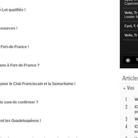
Capester
Lot qualifiés !
Voile, Tr
Leader M
Cycl, T.
ssources !
Voile, Tr
Fort-de-France !
T
ans à Fort-de-France ?
Articl
pour le Club Franciscain et la Samaritaine !
+ Vus
1
V
is vont-ils confirmer ?
2
C
p
3
V
ent les Guadeloupéens !
4
C
e