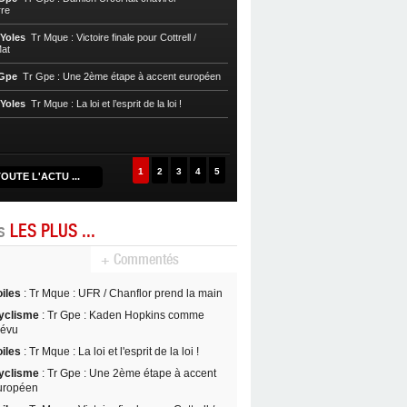
re
Voile, Tr Yoles
Tr Mque : Les Roberti
chez eux
 Yoles
Tr Mque : Victoire finale pour Cottrell /
at
Voile, Tr Yoles
Tr Mque : Bon départ 
 Gpe
Tr Gpe : Une 2ème étape à accent européen
Cycl, T. Mque
Tr Mque : Le tour sans
et l’UC Hagenau
 Yoles
Tr Mque : La loi et l’esprit de la loi !
1
2
3
4
5
OUTE L'ACTU ...
es
LES PLUS ...
+ Commentés
oiles
: Tr Mque : UFR / Chanflor prend la main
yclisme
: Tr Gpe : Kaden Hopkins comme
révu
oiles
: Tr Mque : La loi et l'esprit de la loi !
yclisme
: Tr Gpe : Une 2ème étape à accent
uropéen