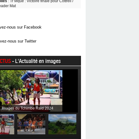
oiles
: Tr Mque : Victoire finale pour Cottrell /
eader Mat
vez-nous sur Facebook
vez-nous sur Twitter
CTUS
- L'Actualité en images
Images du Tchimbe Raid 2024