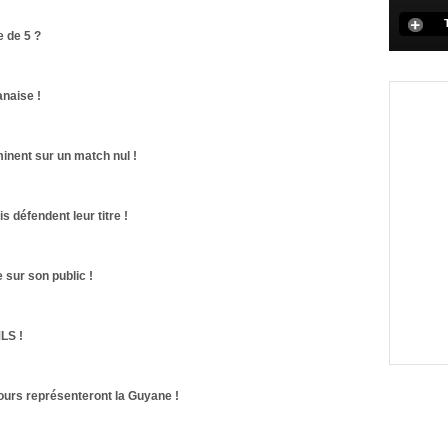
e de 5 ?
anaise !
inent sur un match nul !
s défendent leur titre !
sur son public !
LS !
ours représenteront la Guyane !