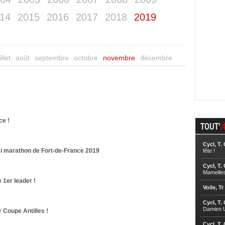
14
2015
2016
2017
2018
2019
illet
août
septembre
octobre
novembre
décembre
ce !
TOUT'
A
Cycl, T.
i marathon de Fort-de-France 2019
fête !
Cycl, T.
Mamelle
e 1er leader !
Voile, Tr
Cycl, T.
Damien U
r Coupe Antilles !
Cycl, T.