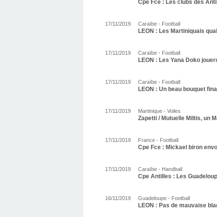
Cpe Fce : Les clubs des Ant
17/11/2019
Caraïbe - Football
LEON : Les Martiniquais qual
17/11/2019
Caraïbe - Football
LEON : Les Yana Doko jouero
17/11/2019
Caraïbe - Football
LEON : Un beau bouquet fina
17/11/2019
Martinique - Voiles
Zapetti / Mutuelle Miltis, un M
17/11/2019
France - Football
Cpe Fce : Mickael biron envoi
17/11/2019
Caraïbe - Handball
Cpe Antilles : Les Guadelou
16/11/2019
Guadeloupe - Football
LEON : Pas de mauvaise bla