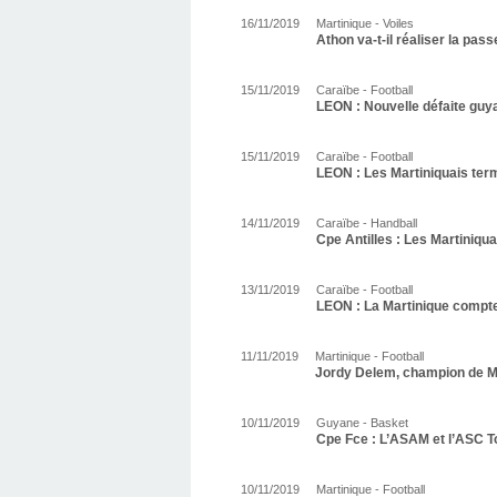
16/11/2019
Martinique - Voiles
Athon va-t-il réaliser la pass
15/11/2019
Caraïbe - Football
LEON : Nouvelle défaite guy
15/11/2019
Caraïbe - Football
LEON : Les Martiniquais term
14/11/2019
Caraïbe - Handball
Cpe Antilles : Les Martiniquai
13/11/2019
Caraïbe - Football
LEON : La Martinique compte 
11/11/2019
Martinique - Football
Jordy Delem, champion de M
10/11/2019
Guyane - Basket
Cpe Fce : L’ASAM et l’ASC T
10/11/2019
Martinique - Football