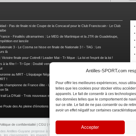
nidad
-
Pas de finale ni de Coupe de la Concacaf pour le Club Franciscain
-
Le Club
raïbe
 France
-
Finalités ultramarines : Le MEG de Martinique et la JTR de Guadeloupe,
mpétition est lancée
ationale 3
-
Le Cosma se hisse en finale de Nationale 3 !
-
TAG : Les
urs là
 Victoire finale pour Cottrell / Leader Mat
-
Tr Mque : La loi et l’esprit de la loi !
 à la fête !
-
Tr Gpe : Doublé vendéen sur l’étape des Mamelles
-
Tr Gpe :
ut
Antilles-SPORT.com respe
couronne au MRT
-
L’équipage Nègre – Gérard remporte le 9e rallye du Pays Marie-
MRT !
Pour offrir les meilleures expériences, nous util
 de championne de France élite
-
Un semi marathon sous le signe de la chaleur et
telles que les cookies pour stocker et/ou accéde
son 5k
appareils. Le fait de consentir à ces technologies
rail La D’Kalé
-
Trois nouveaux et un habitué au palmarès du Trail des Trésors
-
des données telles que le comportement de navi
sur ce site. Le fait de ne pas consentir ou de re
e Poule des As pleine d’émotions !
-
Images de la Woulib 113 X-Trem
avoir un effet négatif sur certaines caractéristique
olitique de confidentialité
|
CGU
|
CGV
|
Contacts
|
Partenariat
|
Publicité
Accepter
e des Antilles-Guyane proprose à ses lecteurs de retrouvez en temps réel toute l'actualité 
, les classements, les images, les analyses, les interviews, les rendez-vous sportifs et 