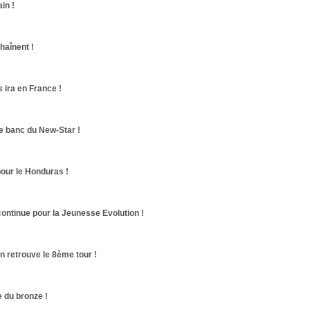
in !
haînent !
 ira en France !
le banc du New-Star !
pour le Honduras !
continue pour la Jeunesse Evolution !
n retrouve le 8ème tour !
 du bronze !