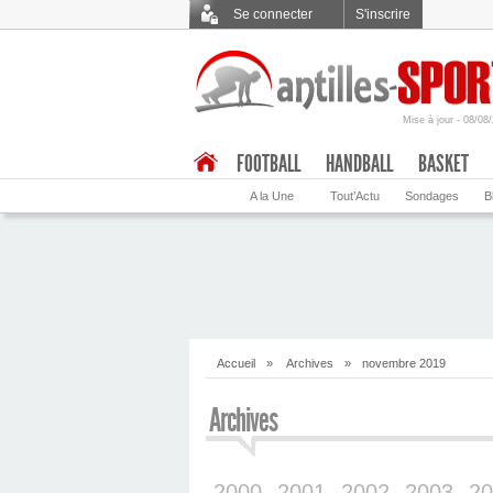
Se connecter
S'inscrire
Mise à jour - 08/08
.
FOOTBALL
HANDBALL
BASKET
A la Une
Tout’Actu
Sondages
B
Accueil
»
Archives
»
novembre 2019
Archives
2000
2001
2002
2003
20