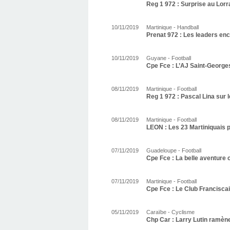
Reg 1 972 : Surprise au Lorra
10/11/2019
Martinique - Handball
Prenat 972 : Les leaders enc
10/11/2019
Guyane - Football
Cpe Fce : L’AJ Saint-Georges
08/11/2019
Martinique - Football
Reg 1 972 : Pascal Lina sur 
08/11/2019
Martinique - Football
LEON : Les 23 Martiniquais 
07/11/2019
Guadeloupe - Football
Cpe Fce : La belle aventure 
07/11/2019
Martinique - Football
Cpe Fce : Le Club Franciscai
05/11/2019
Caraïbe - Cyclisme
Chp Car : Larry Lutin ramène