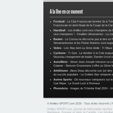
A la Une en ce moment
Football
-
Le Club Franciscain termine 3e à Tri
Franciscain en demi-finale de la Coupe de la Ca
Handball
-
Les Antilles sont vice-champions de
vice-champions !
-
Finalités Ultramarines : La co
Basket
-
Le Cosma ne décroche pas le titre en N
Sinnamariennes et les Pointe-Noiriens sont toujo
Voiles
-
Loïc Mas tient sa 2ème étoile
-
Tr Mque :
Cyclisme
-
Tr Gpe : La Vendée U et Cole toujours
Nouveau changement de leader, Damien Urcel o
Auto/Moto
-
Simon Jean-Joseph retrouve sa 
Galante
-
Steeven Orosemane s’offre un 2ème 
Athlétisme
-
Alexe Deau décroche son 1er titre
du succès populaire
-
Le Golden Star remporte 
Autres Sports
-
De nouveaux vainqueurs sur le t
Cpe Mque : Le Good-Luck à l’honneur
PhotoActu
-
Images du Tchimbe Raid 2024
-
Un
© Antilles-SPORT.com 2026 - Tous droits réservés |
P
Antilles-SPORT.com, journal de l'information sportiv
Martinique, Guyane et dans la Caraïbe. Les résultats