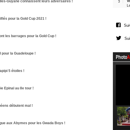
5
V
illes-Guyane connaissent leurs adversaires !
L
ifiés pour la Gold Cup 2021 !
Sui
nt les barrages pour la Gold Cup !
Sui
l pour la Guadeloupe !
Photo
A
apipi 5 étoiles !
e Epinal au 8e tour !
péens débutent mal !
gue aux Abymes pour les Gwada Boys !