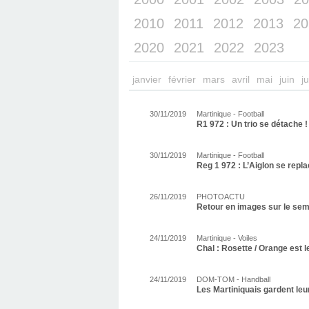
2010
2011
2012
2013
20
2020
2021
2022
2023
janvier
février
mars
avril
mai
juin
ju
30/11/2019
Martinique - Football
R1 972 : Un trio se détache !
30/11/2019
Martinique - Football
Reg 1 972 : L’Aiglon se repla
26/11/2019
PHOTOACTU
Retour en images sur le sem
24/11/2019
Martinique - Voiles
Chal : Rosette / Orange est l
24/11/2019
DOM-TOM - Handball
Les Martiniquais gardent leu