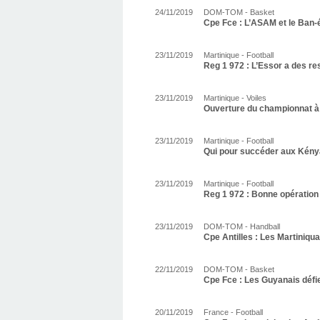
24/11/2019
DOM-TOM - Basket
Cpe Fce : L’ASAM et le Ban-é-
23/11/2019
Martinique - Football
Reg 1 972 : L’Essor a des re
23/11/2019
Martinique - Voiles
Ouverture du championnat à 
23/11/2019
Martinique - Football
Qui pour succéder aux Kény
23/11/2019
Martinique - Football
Reg 1 972 : Bonne opération 
23/11/2019
DOM-TOM - Handball
Cpe Antilles : Les Martiniqua
22/11/2019
DOM-TOM - Basket
Cpe Fce : Les Guyanais défi
20/11/2019
France - Football