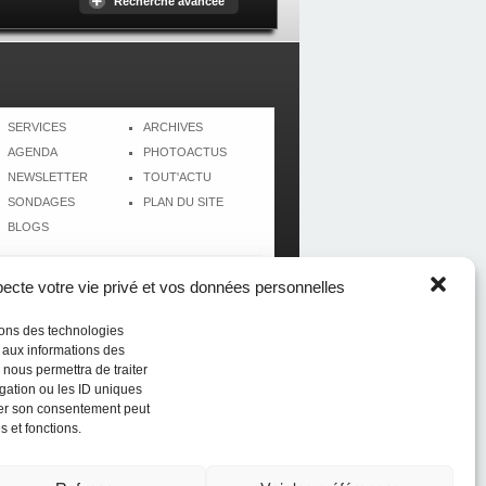
Recherche avancée
SERVICES
ARCHIVES
AGENDA
PHOTOACTUS
NEWSLETTER
TOUT'ACTU
SONDAGES
PLAN DU SITE
BLOGS
cte votre vie privé et vos données personnelles
isons des technologies
r aux informations des
 nous permettra de traiter
gation ou les ID uniques
tirer son consentement peut
s et fonctions.
Réalisé par
CréolWeb