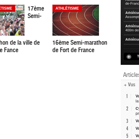
de-Franc
17ème
ÉTISME
ATHLÉTISME
Athléti
Semi-
Assompti
Athléti
400m de
Athléti
on de la ville de
16ème Semi-marathon
de Fance
de Fort de France
T
Articl
+ Vus
1
V
la
2
C
p
3
V
4
V
5
V