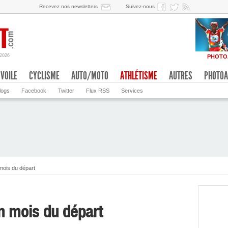
Recevez nos newsletters
Suivez-nous
/2026
PHOTO
VOILE
CYCLISME
AUTO/MOTO
ATHLÉTISME
AUTRES
PHOTOA
logs
Facebook
Twitter
Flux RSS
Services
mois du départ
n mois du départ