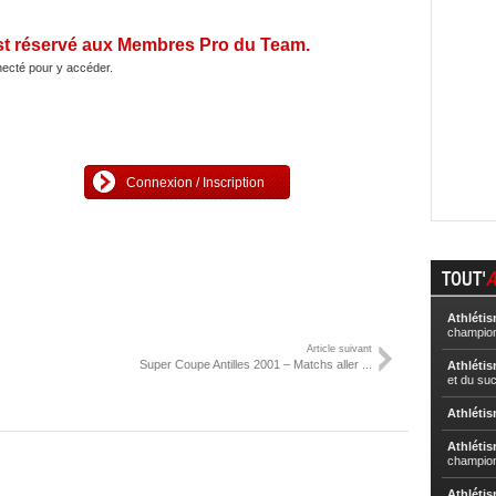
st réservé aux Membres Pro du Team.
ecté pour y accéder.
Connexion / Inscription
TOUT'
A
Athléti
champion
Article suivant
Super Coupe Antilles 2001 – Matchs aller ...
Athléti
et du su
Athléti
Athléti
champion
Athléti