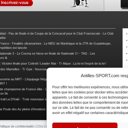
nidad
-
Pas de finale ni de Coupe de la Concacaf pour le Club Franciscain
-
Le Club
raïbe
 France
-
Finalités ultramarines : Le MEG de Martinique et la JTR de Guadeloupe,
mpétition est lancée
ationale 3
-
Le Cosma se hisse en finale de Nationale 3 !
-
TAG : Les
urs là
 Victoire finale pour Cottrell / Leader Mat
-
Tr Mque : La loi et l’esprit de la loi !
e des Mamelles
-
Tr Gpe : Nouveau changement de leader, Damien Urcel out
-
Tr
Antilles-SPORT.com respe
couronne au MRT
-
L’équipage Nègre – Gérard remporte le 9e rallye du Pays Marie-
MRT !
Pour offrir les meilleures expériences, nous util
 de championne de France élite
-
Un semi marathon sous le signe de la chaleur et
telles que les cookies pour stocker et/ou accéde
son 5k
appareils. Le fait de consentir à ces technologies
rail La D’Kalé
-
Trois nouveaux et un habitué au palmarès du Trail des Trésors
-
des données telles que le comportement de navi
sur ce site. Le fait de ne pas consentir ou de re
e Poule des As pleine d’émotions !
-
Images de la Woulib 113 X-Trem
avoir un effet négatif sur certaines caractéristique
olitique de confidentialité
|
CGU
|
CGV
|
Contacts
|
Partenariat
|
Publicité