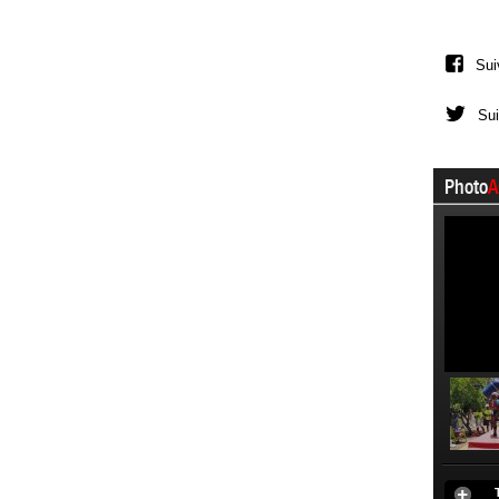
Sui
Sui
Photo
A