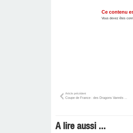
Ce contenu e
Vous devez êtes conn
Article précédent
Coupe de France : des Dragons Vannés ...
A lire aussi ...