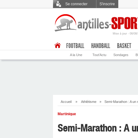
Se connecter
S'inscrire
Mise à jour - 06/08
.
FOOTBALL
HANDBALL
BASKET
A la Une
Tout’Actu
Sondages
B
Accueil
»
Athlétisme
»
Semi-Marathon : A un 
Martinique
Semi-Marathon : A u