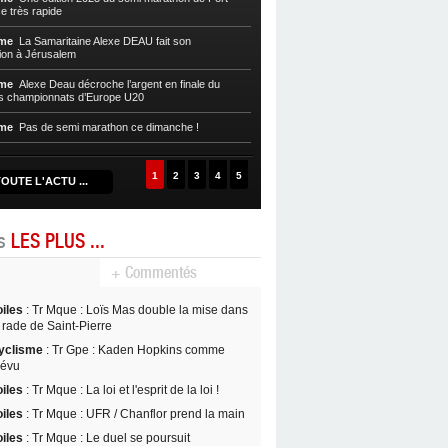
e très rapide
Athlétisme
La nouvelle piste du CR
sme
La Samaritaine Alexe DEAU fait son
José Pérec
on à Jérusalem
Athlétisme
Pas de TransMartinique 
sme
Alexe Deau décroche l’argent en finale du
s championnats d’Europe U20
Athlétisme
Pas de semi-marathon d
2020
sme
Pas de semi marathon ce dimanche !
1
2
3
4
5
OUTE L'ACTU ...
es
LES PLUS ...
+ Commentés
oiles
: Tr Mque : Loïs Mas double la mise dans
 rade de Saint-Pierre
yclisme
: Tr Gpe : Kaden Hopkins comme
révu
oiles
: Tr Mque : La loi et l'esprit de la loi !
oiles
: Tr Mque : UFR / Chanflor prend la main
oiles
: Tr Mque : Le duel se poursuit