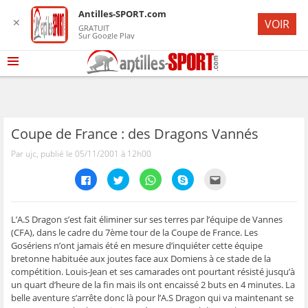
Antilles-SPORT.com
✕
VOIR
GRATUIT
Sur Google Play
Coupe de France : des Dragons Vannés
Par ujc, publié le 05/11/2001 à 12h00
C
C
C
C
C
l
l
l
l
l
i
i
i
i
i
q
q
q
q
q
u
u
u
u
u
e
e
e
e
e
L’A.S Dragon s’est fait éliminer sur ses terres par l’équipe de Vannes
z
z
z
z
z
(CFA), dans le cadre du 7ème tour de la Coupe de France. Les
p
p
p
p
p
o
o
o
o
o
Gosériens n’ont jamais été en mesure d’inquiéter cette équipe
u
u
u
u
u
bretonne habituée aux joutes face aux Domiens à ce stade de la
r
r
r
r
r
p
p
p
p
e
compétition. Louis-Jean et ses camarades ont pourtant résisté jusqu’à
a
a
a
a
n
r
r
r
r
v
un quart d’heure de la fin mais ils ont encaissé 2 buts en 4 minutes. La
t
t
t
t
o
belle aventure s’arrête donc là pour l’A.S Dragon qui va maintenant se
a
a
a
a
y