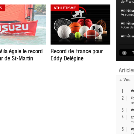
de-Franc
S
ATHLÉTISME
Athléti
Assompti
Athléti
400m de
Athléti
ila égale le record
Record de France pour
T
ur de St-Martin
Eddy Delépine
Articl
+ Vus
1
V
2
C
p
3
V
4
C
e
5
V