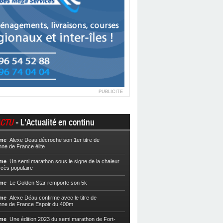
PUBLICITE
CTU
- L'Actualité en continu
sme
Alexe Deau décroche son 1er titre de
Athlétisme
Le semi marathon de Fort
ne de France élite
lieu ?
sme
Un semi marathon sous le signe de la chaleur
Athlétisme
Pas de 2e médaille pour
ccès populaire
Athlétisme
JO : Mandy François-Elie
sme
Le Golden Star remporte son 5k
200m
sme
Alexe Déau confirme avec le titre de
Athlétisme
Mandy François-Elie brill
ne de France Espoir du 400m
l’Europe
sme
Une édition 2023 du semi marathon de Fort-
Athlétisme
Wilhem Belocian enfin titré