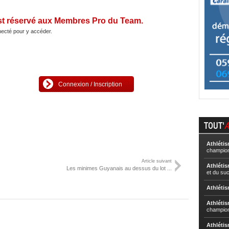
st réservé aux Membres Pro du Team.
ecté pour y accéder.
Connexion / Inscription
TOUT'
A
Athléti
champion
Article suivant
Athléti
Les minimes Guyanais au dessus du lot ...
et du su
Athléti
Athléti
champion
Athléti