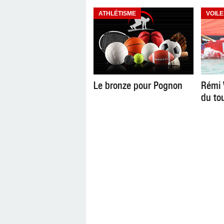
ATHLÉTISME
VOILE
Le bronze pour Pognon
Rémi V
du to