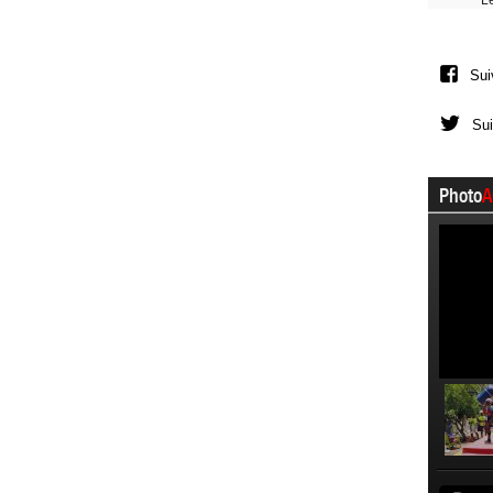
L
Sui
Sui
Photo
A