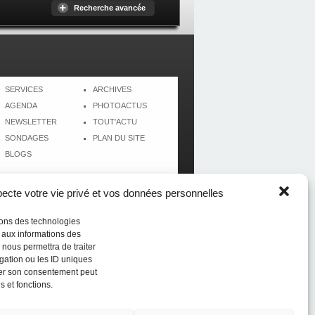
Recherche avancée
SERVICES
ARCHIVES
AGENDA
PHOTOACTUS
NEWSLETTER
TOUT'ACTU
SONDAGES
PLAN DU SITE
BLOGS
cte votre vie privé et vos données personnelles
isons des technologies
r aux informations des
 nous permettra de traiter
gation ou les ID uniques
tirer son consentement peut
s et fonctions.