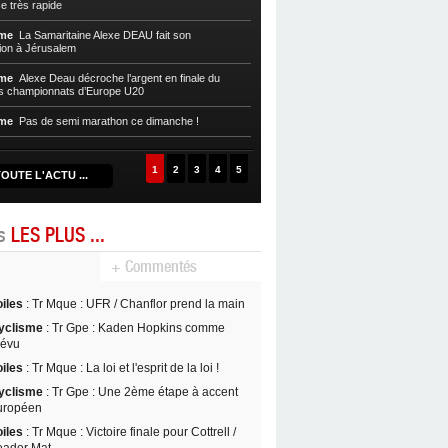
e très rapide
Athlétisme
La nouvelle piste du CR
sme
La Samaritaine Alexe DEAU fait son
José Pérec
on à Jérusalem
Athlétisme
Pas de TransMartinique 
sme
Alexe Deau décroche l’argent en finale du
s championnats d’Europe U20
Athlétisme
Pas de semi-marathon d
2020
sme
Pas de semi marathon ce dimanche !
1
2
3
4
5
OUTE L'ACTU ...
es
LES PLUS ...
+ Commentés
oiles
: Tr Mque : UFR / Chanflor prend la main
yclisme
: Tr Gpe : Kaden Hopkins comme
révu
oiles
: Tr Mque : La loi et l'esprit de la loi !
yclisme
: Tr Gpe : Une 2ème étape à accent
uropéen
oiles
: Tr Mque : Victoire finale pour Cottrell /