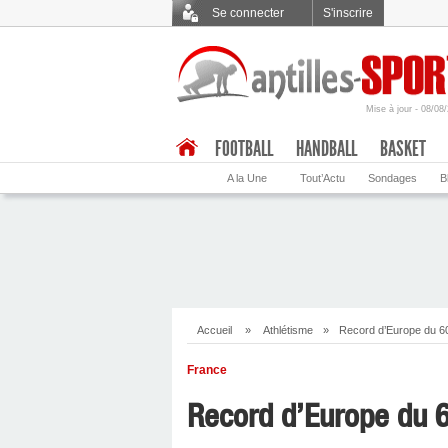
Se connecter
S'inscrire
Mise à jour - 08/08
.
FOOTBALL
HANDBALL
BASKET
A la Une
Tout’Actu
Sondages
B
Accueil
»
Athlétisme
»
Record d’Europe du 
France
Record d’Europe du 