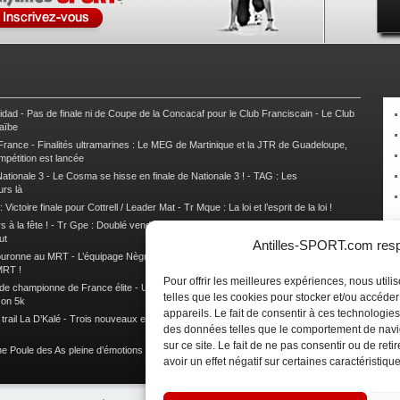
nidad
-
Pas de finale ni de Coupe de la Concacaf pour le Club Franciscain
-
Le Club
raïbe
 France
-
Finalités ultramarines : Le MEG de Martinique et la JTR de Guadeloupe,
mpétition est lancée
ationale 3
-
Le Cosma se hisse en finale de Nationale 3 !
-
TAG : Les
urs là
 Victoire finale pour Cottrell / Leader Mat
-
Tr Mque : La loi et l’esprit de la loi !
 à la fête !
-
Tr Gpe : Doublé vendéen sur l’étape des Mamelles
-
Tr Gpe :
ut
Antilles-SPORT.com respe
couronne au MRT
-
L’équipage Nègre – Gérard remporte le 9e rallye du Pays Marie-
MRT !
Pour offrir les meilleures expériences, nous util
 de championne de France élite
-
Un semi marathon sous le signe de la chaleur et
telles que les cookies pour stocker et/ou accéde
son 5k
appareils. Le fait de consentir à ces technologies
rail La D’Kalé
-
Trois nouveaux et un habitué au palmarès du Trail des Trésors
-
des données telles que le comportement de navi
sur ce site. Le fait de ne pas consentir ou de re
e Poule des As pleine d’émotions !
-
Images de la Woulib 113 X-Trem
avoir un effet négatif sur certaines caractéristique