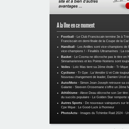
A la Une en ce moment
Football
-
Le Club Franciscain termine 3e à Tri
Franciscain en demi-finale de la Coupe de la Ca
Handball
-
Les Antilles sont vice-champions de
vice-champions !
-
Finalités Ultramarines : La co
Basket
-
Le Cosma ne décroche pas le titre en N
Sinnamariennes et les Pointe-Noiriens sont toujo
Voiles
-
Loïc Mas tient sa 2ème étoile
-
Tr Mque :
Cyclisme
-
Tr Gpe : La Vendée U et Cole toujours
Nouveau changement de leader, Damien Urcel o
Auto/Moto
-
Simon Jean-Joseph retrouve sa 
Galante
-
Steeven Orosemane s’offre un 2ème 
Athlétisme
-
Alexe Deau décroche son 1er titre
du succès populaire
-
Le Golden Star remporte 
Autres Sports
-
De nouveaux vainqueurs sur le t
Cpe Mque : Le Good-Luck à l’honneur
PhotoActu
-
Images du Tchimbe Raid 2024
-
Un