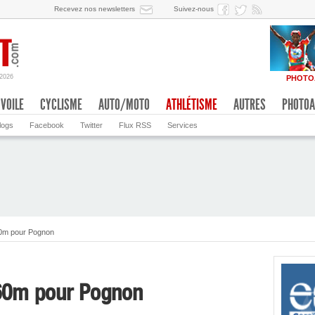
Recevez nos newsletters
Suivez-nous
/2026
PHOTO
VOILE
CYCLISME
AUTO/MOTO
ATHLÉTISME
AUTRES
PHOTOA
logs
Facebook
Twitter
Flux RSS
Services
60m pour Pognon
60m pour Pognon