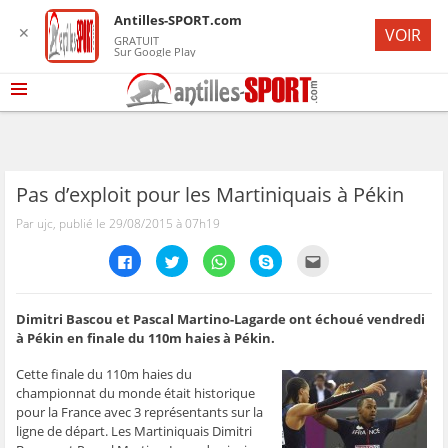
Antilles-SPORT.com
✕
VOIR
GRATUIT
Sur Google Play
Pas d’exploit pour les Martiniquais à Pékin
Par ujc, publié le 29/08/2015 à 07h19
C
C
C
C
C
l
l
l
l
l
i
i
i
i
i
q
q
q
q
q
u
u
u
u
u
e
e
e
e
e
Dimitri Bascou et Pascal Martino-Lagarde ont échoué vendredi
z
z
z
z
z
à Pékin en finale du 110m haies à Pékin.
p
p
p
p
p
o
o
o
o
o
u
u
u
u
u
Cette finale du 110m haies du
r
r
r
r
r
p
p
p
p
e
championnat du monde était historique
a
a
a
a
n
pour la France avec 3 représentants sur la
r
r
r
r
v
t
t
t
t
o
ligne de départ. Les Martiniquais Dimitri
a
a
a
a
y