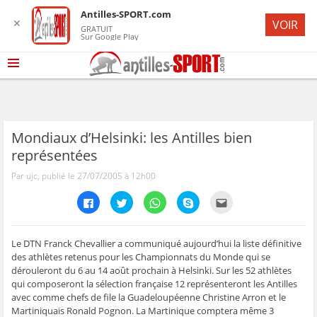
Antilles-SPORT.com
✕
VOIR
GRATUIT
Sur Google Play
Mondiaux d’Helsinki: les Antilles bien
représentées
Par ujc, publié le 27/07/2005 à 12h00
C
C
C
C
C
l
l
l
l
l
i
i
i
i
i
q
q
q
q
q
u
u
u
u
u
e
e
e
e
e
Le DTN Franck Chevallier a communiqué aujourd’hui la liste définitive
z
z
z
z
z
des athlètes retenus pour les Championnats du Monde qui se
p
p
p
p
p
o
o
o
o
o
dérouleront du 6 au 14 août prochain à Helsinki. Sur les 52 athlètes
u
u
u
u
u
qui composeront la sélection française 12 représenteront les Antilles
r
r
r
r
r
p
p
p
p
e
avec comme chefs de file la Guadeloupéenne Christine Arron et le
a
a
a
a
n
r
r
r
r
v
Martiniquais Ronald Pognon. La Martinique comptera même 3