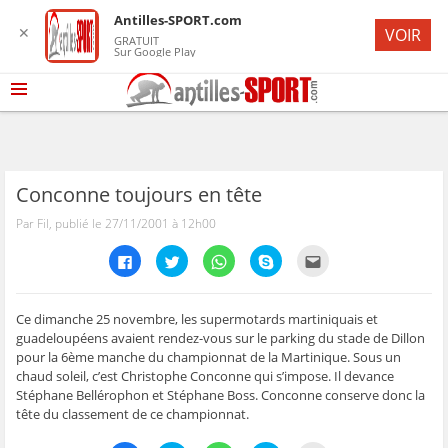
Antilles-SPORT.com
✕
VOIR
GRATUIT
Sur Google Play
Conconne toujours en tête
Par Fil, publié le 27/11/2001 à 12h00
C
C
C
C
C
l
l
l
l
l
i
i
i
i
i
q
q
q
q
q
u
u
u
u
u
e
e
e
e
e
Ce dimanche 25 novembre, les supermotards martiniquais et
z
z
z
z
z
guadeloupéens avaient rendez-vous sur le parking du stade de Dillon
p
p
p
p
p
o
o
o
o
o
pour la 6ème manche du championnat de la Martinique. Sous un
u
u
u
u
u
chaud soleil, c’est Christophe Conconne qui s’impose. Il devance
r
r
r
r
r
p
p
p
p
e
Stéphane Bellérophon et Stéphane Boss. Conconne conserve donc la
a
a
a
a
n
r
r
r
r
v
tête du classement de ce championnat.
t
t
t
t
o
a
a
a
a
y