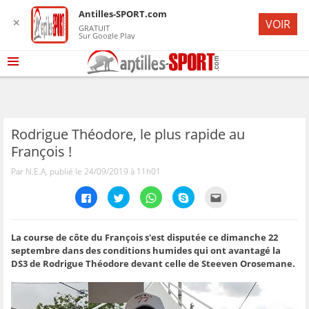
Antilles-SPORT.com
✕
VOIR
GRATUIT
Sur Google Play
Rodrigue Théodore, le plus rapide au
François !
Par N.E.A, publié le 24/09/2019 à 11h01
C
C
C
C
C
l
l
l
l
l
i
i
i
i
i
q
q
q
q
q
u
u
u
u
u
e
e
e
e
e
La course de côte du François s'est disputée ce dimanche 22
z
z
z
z
z
septembre dans des conditions humides qui ont avantagé la
p
p
p
p
p
o
o
o
o
o
DS3 de Rodrigue Théodore devant celle de Steeven Orosemane.
u
u
u
u
u
r
r
r
r
r
p
p
p
p
e
a
a
a
a
n
r
r
r
r
v