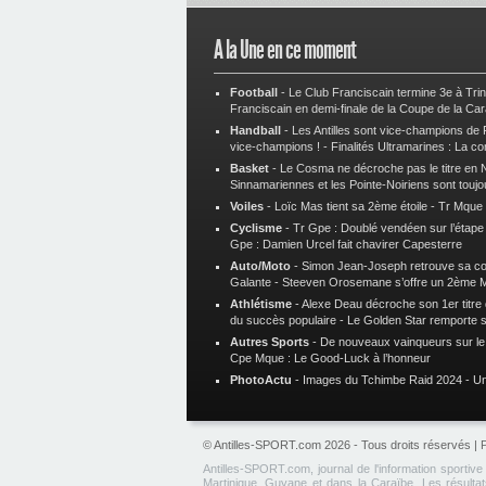
A la Une en ce moment
Football
-
Le Club Franciscain termine 3e à Tri
Franciscain en demi-finale de la Coupe de la Ca
Handball
-
Les Antilles sont vice-champions de
vice-champions !
-
Finalités Ultramarines : La co
Basket
-
Le Cosma ne décroche pas le titre en N
Sinnamariennes et les Pointe-Noiriens sont toujo
Voiles
-
Loïc Mas tient sa 2ème étoile
-
Tr Mque :
Cyclisme
-
Tr Gpe : Doublé vendéen sur l’étap
Gpe : Damien Urcel fait chavirer Capesterre
Auto/Moto
-
Simon Jean-Joseph retrouve sa 
Galante
-
Steeven Orosemane s’offre un 2ème 
Athlétisme
-
Alexe Deau décroche son 1er titre
du succès populaire
-
Le Golden Star remporte 
Autres Sports
-
De nouveaux vainqueurs sur le t
Cpe Mque : Le Good-Luck à l’honneur
PhotoActu
-
Images du Tchimbe Raid 2024
-
Un
© Antilles-SPORT.com 2026 - Tous droits réservés |
P
Antilles-SPORT.com, journal de l'information sportiv
Martinique, Guyane et dans la Caraïbe. Les résultats