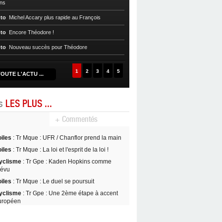
ns
Auto/Moto
Axel Marie-Luce, champi
supermotard S2
to
Michel Accary plus rapide au François
Auto/Moto
La Ronde du Centre endeu
to
Encore Théodore !
Auto/Moto
Rodrigue Théodore, le pl
to
Nouveau succès pour Théodore
!
1
2
3
4
5
OUTE L'ACTU ...
es
LES PLUS ...
+ Commentés
oiles
: Tr Mque : UFR / Chanflor prend la main
oiles
: Tr Mque : La loi et l'esprit de la loi !
yclisme
: Tr Gpe : Kaden Hopkins comme
révu
oiles
: Tr Mque : Le duel se poursuit
yclisme
: Tr Gpe : Une 2ème étape à accent
uropéen