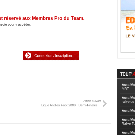
st réservé aux Membres Pro du Team.
ecté pour y accéder.
Connexion / Inscription
TOUT'
A
Auto/Mo
MRT
Auto/Mo
Article suivant
rallye d
Ligue Antilles Foot 2008 : Demi-Finales ...
Auto/Mo
Auto/Mo
Rallye T
Auto/Mo