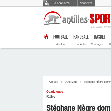
Se connecter
S'inscrire
Mise à jour - 07/08
.
FOOTBALL
HANDBALL
BASKET
A la Une
Tout’Actu
Sondages
B
Accueil
»
Auto/Moto
»
Stéphane Nègre domin
Guadeloupe
Rallye
Stéphane Nègre dom