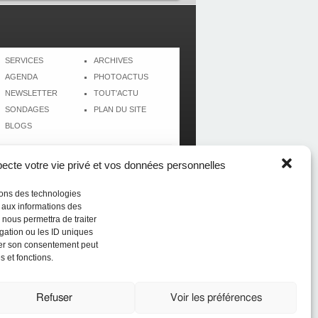
SERVICES
ARCHIVES
AGENDA
PHOTOACTUS
NEWSLETTER
TOUT'ACTU
SONDAGES
PLAN DU SITE
BLOGS
cte votre vie privé et vos données personnelles
isons des technologies
r aux informations des
 nous permettra de traiter
gation ou les ID uniques
tirer son consentement peut
s et fonctions.
Réalisé par
CréolWeb
Refuser
Voir les préférences
du sport (du football au beach-volley) en Guadeloupe,
bien d'autres sujets, sont sur Antilles-SPORT.com, la