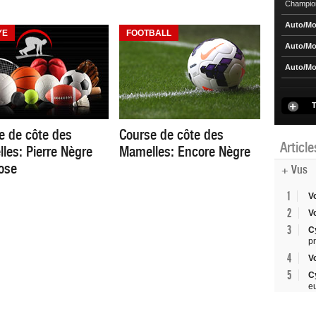
Champio
Auto/Mo
YE
FOOTBALL
Auto/Mo
Auto/Mo
T
e de côte des
Course de côte des
Articl
les: Pierre Nègre
Mamelles: Encore Nègre
ose
+ Vus
1
V
2
V
3
C
p
4
V
5
C
e