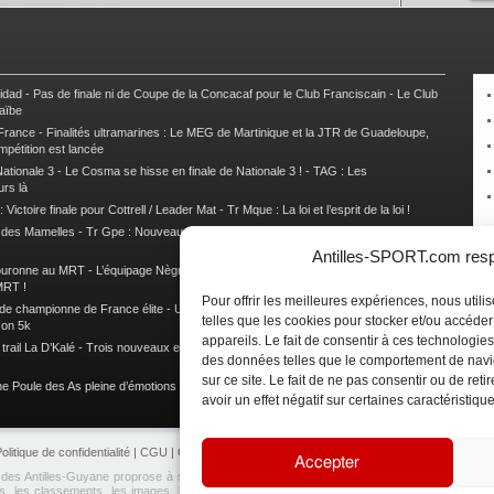
nidad
-
Pas de finale ni de Coupe de la Concacaf pour le Club Franciscain
-
Le Club
raïbe
 France
-
Finalités ultramarines : Le MEG de Martinique et la JTR de Guadeloupe,
mpétition est lancée
ationale 3
-
Le Cosma se hisse en finale de Nationale 3 !
-
TAG : Les
urs là
 Victoire finale pour Cottrell / Leader Mat
-
Tr Mque : La loi et l’esprit de la loi !
e des Mamelles
-
Tr Gpe : Nouveau changement de leader, Damien Urcel out
-
Tr
Antilles-SPORT.com respe
couronne au MRT
-
L’équipage Nègre – Gérard remporte le 9e rallye du Pays Marie-
MRT !
Pour offrir les meilleures expériences, nous util
 de championne de France élite
-
Un semi marathon sous le signe de la chaleur et
telles que les cookies pour stocker et/ou accéde
son 5k
appareils. Le fait de consentir à ces technologies
rail La D’Kalé
-
Trois nouveaux et un habitué au palmarès du Trail des Trésors
-
des données telles que le comportement de navi
sur ce site. Le fait de ne pas consentir ou de re
e Poule des As pleine d’émotions !
-
Images de la Woulib 113 X-Trem
avoir un effet négatif sur certaines caractéristique
olitique de confidentialité
|
CGU
|
CGV
|
Contacts
|
Partenariat
|
Publicité
Accepter
e des Antilles-Guyane proprose à ses lecteurs de retrouvez en temps réel toute l'actualité 
, les classements, les images, les analyses, les interviews, les rendez-vous sportifs et 