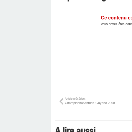
Ce contenu e
Vous devez êtes conn
Article précédent
Championnat Antilles-Guyane 2008 ...
A lire aussi ...