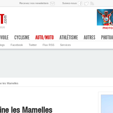
Recevez nos newsletters
Suivez-nous
/2026
PHOTO
VOILE
CYCLISME
AUTO/MOTO
ATHLÉTISME
AUTRES
PHOTOA
logs
Facebook
Twitter
Flux RSS
Services
e les Mamelles
ine les Mamelles