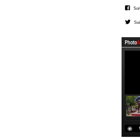
Sui
Sui
Photo
A