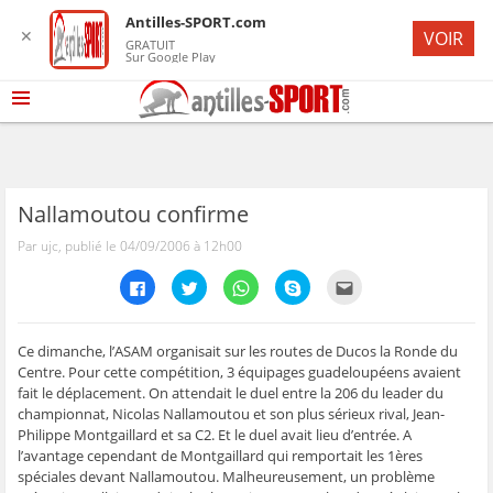
Antilles-SPORT.com
✕
VOIR
GRATUIT
Sur Google Play
Nallamoutou confirme
Par ujc, publié le 04/09/2006 à 12h00
C
C
C
C
C
l
l
l
l
l
i
i
i
i
i
q
q
q
q
q
u
u
u
u
u
e
e
e
e
e
Ce dimanche, l’ASAM organisait sur les routes de Ducos la Ronde du
z
z
z
z
z
Centre. Pour cette compétition, 3 équipages guadeloupéens avaient
p
p
p
p
p
o
o
o
o
o
fait le déplacement. On attendait le duel entre la 206 du leader du
u
u
u
u
u
championnat, Nicolas Nallamoutou et son plus sérieux rival, Jean-
r
r
r
r
r
p
p
p
p
e
Philippe Montgaillard et sa C2. Et le duel avait lieu d’entrée. A
a
a
a
a
n
r
r
r
r
v
l’avantage cependant de Montgaillard qui remportait les 1ères
t
t
t
t
o
spéciales devant Nallamoutou. Malheureusement, un problème
a
a
a
a
y