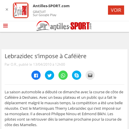
Antilles-SPORT.com
✕
VOIR
GRATUIT
Sur Google Play
Lebrazidec s’impose à Caféière
Par O.R., publié le 13/04/2010 à 12h00
C
C
C
C
C
l
l
l
l
l
i
i
i
i
i
q
q
q
q
q
u
u
u
u
u
e
e
e
e
e
La saison automobile a débuté ce dimanche avec la course de côte de
z
z
z
z
z
Caféière à Deshaies. Avec un beau plateau et un public qui a fait le
p
p
p
p
p
o
o
o
o
o
déplacement malgré le mauvais temps, la compétition a été une belle
u
u
u
u
u
réussite. C’est le Martiniquais Thierry Lebrazidec qui s’est imposé sur
r
r
r
r
r
p
p
p
p
e
sa monoplace. Il a devancé Philippe Ninou et Edmond Bikhi. Les
a
a
a
a
n
r
r
r
r
v
pilotes vont se retrouver dès la semaine prochaine pour la course de
t
t
t
t
o
côte des Mamelles.
a
a
a
a
y