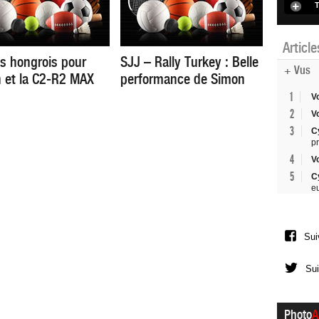
T
Articl
s hongrois pour
SJJ – Rally Turkey : Belle
+ Vus
 et la C2-R2 MAX
performance de Simon
1
V
2
V
3
C
p
4
V
5
C
e
Sui
Sui
Photo
A