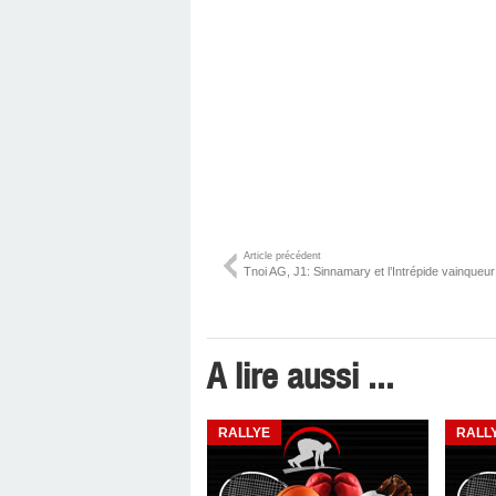
Article précédent
Tnoi AG, J1: Sinnamary et l’Intrépide vainqueur 
A lire aussi ...
RALLYE
RALL