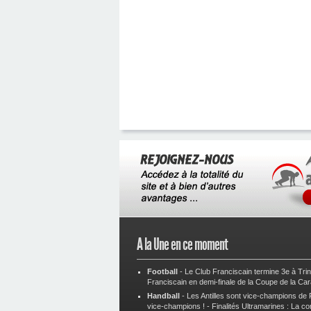
A la Une en ce moment
Football
-
Le Club Franciscain termine 3e à Tri
Franciscain en demi-finale de la Coupe de la Ca
Handball
-
Les Antilles sont vice-champions de
vice-champions !
-
Finalités Ultramarines : La co