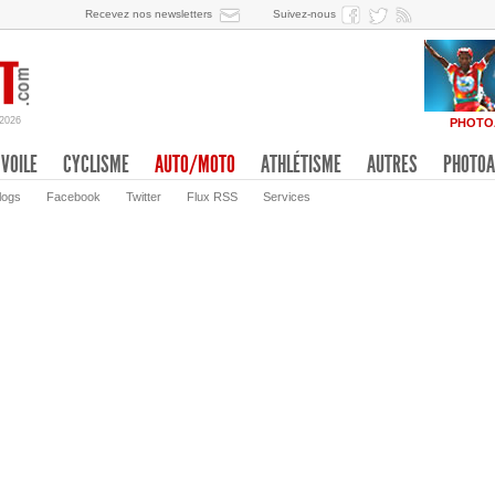
Recevez nos newsletters
Suivez-nous
/2026
PHOTO
VOILE
CYCLISME
AUTO/MOTO
ATHLÉTISME
AUTRES
PHOTOA
logs
Facebook
Twitter
Flux RSS
Services