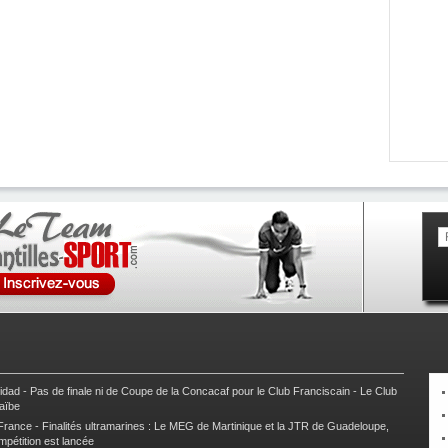
nidad
-
Pas de finale ni de Coupe de la Concacaf pour le Club Franciscain
-
Le Club
raïbe
 France
-
Finalités ultramarines : Le MEG de Martinique et la JTR de Guadeloupe,
mpétition est lancée