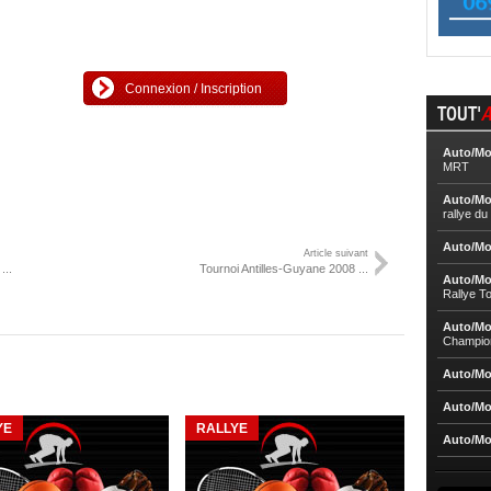
Connexion / Inscription
TOUT'
A
Auto/Mo
MRT
Auto/Mo
rallye d
Auto/Mo
Article suivant
...
Tournoi Antilles-Guyane 2008 ...
Auto/Mo
Rallye T
Auto/Mo
Champio
Auto/Mo
Auto/Mo
YE
RALLYE
Auto/Mo