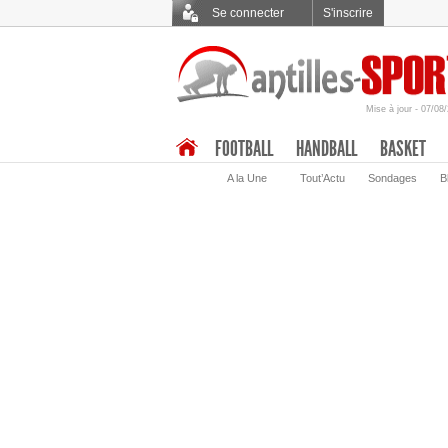
Se connecter
S'inscrire
Mise à jour - 07/08
.
FOOTBALL
HANDBALL
BASKET
A la Une
Tout’Actu
Sondages
B