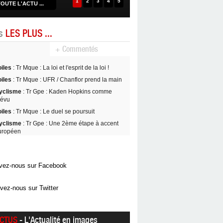
1
2
3
4
5
OUTE L'ACTU ...
es
LES PLUS ...
+ Commentés
oiles
: Tr Mque : La loi et l'esprit de la loi !
oiles
: Tr Mque : UFR / Chanflor prend la main
yclisme
: Tr Gpe : Kaden Hopkins comme
révu
oiles
: Tr Mque : Le duel se poursuit
yclisme
: Tr Gpe : Une 2ème étape à accent
uropéen
vez-nous sur Facebook
vez-nous sur Twitter
CTUS
- L'Actualité en images