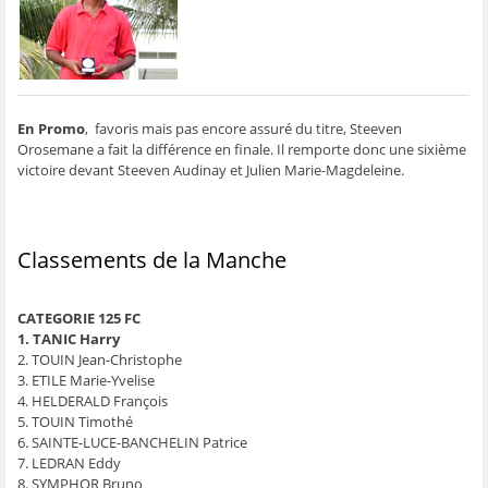
ê
t
ê
e
f
t
r
t
)
e
r
e
r
n
e
)
e
ê
)
)
t
r
e
)
En Promo
, favoris mais pas encore assuré du titre, Steeven
Orosemane a fait la différence en finale. Il remporte donc une sixième
victoire devant Steeven Audinay et Julien Marie-Magdeleine.
Classements de la Manche
CATEGORIE 125 FC
1. TANIC Harry
2. TOUIN Jean-Christophe
3. ETILE Marie-Yvelise
4. HELDERALD François
5. TOUIN Timothé
6. SAINTE-LUCE-BANCHELIN Patrice
7. LEDRAN Eddy
8. SYMPHOR Bruno