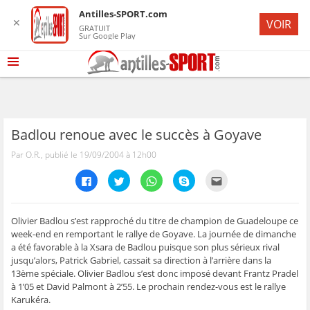
Antilles-SPORT.com
✕
VOIR
GRATUIT
Sur Google Play
Badlou renoue avec le succès à Goyave
Par O.R., publié le 19/09/2004 à 12h00
C
C
C
C
C
l
l
l
l
l
i
i
i
i
i
q
q
q
q
q
u
u
u
u
u
e
e
e
e
e
Olivier Badlou s’est rapproché du titre de champion de Guadeloupe ce
z
z
z
z
z
week-end en remportant le rallye de Goyave. La journée de dimanche
p
p
p
p
p
o
o
o
o
o
a été favorable à la Xsara de Badlou puisque son plus sérieux rival
u
u
u
u
u
jusqu’alors, Patrick Gabriel, cassait sa direction à l’arrière dans la
r
r
r
r
r
p
p
p
p
e
13ème spéciale. Olivier Badlou s’est donc imposé devant Frantz Pradel
a
a
a
a
n
r
r
r
r
v
à 1’05 et David Palmont à 2’55. Le prochain rendez-vous est le rallye
t
t
t
t
o
Karukéra.
a
a
a
a
y