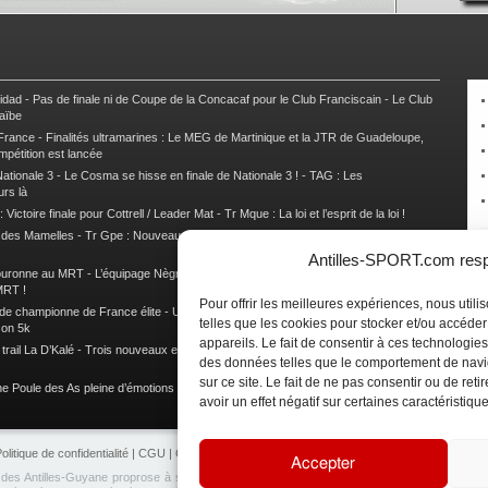
nidad
-
Pas de finale ni de Coupe de la Concacaf pour le Club Franciscain
-
Le Club
raïbe
 France
-
Finalités ultramarines : Le MEG de Martinique et la JTR de Guadeloupe,
mpétition est lancée
ationale 3
-
Le Cosma se hisse en finale de Nationale 3 !
-
TAG : Les
urs là
 Victoire finale pour Cottrell / Leader Mat
-
Tr Mque : La loi et l’esprit de la loi !
e des Mamelles
-
Tr Gpe : Nouveau changement de leader, Damien Urcel out
-
Tr
Antilles-SPORT.com respe
couronne au MRT
-
L’équipage Nègre – Gérard remporte le 9e rallye du Pays Marie-
MRT !
Pour offrir les meilleures expériences, nous util
 de championne de France élite
-
Un semi marathon sous le signe de la chaleur et
telles que les cookies pour stocker et/ou accéde
son 5k
appareils. Le fait de consentir à ces technologies
rail La D’Kalé
-
Trois nouveaux et un habitué au palmarès du Trail des Trésors
-
des données telles que le comportement de navi
sur ce site. Le fait de ne pas consentir ou de re
e Poule des As pleine d’émotions !
-
Images de la Woulib 113 X-Trem
avoir un effet négatif sur certaines caractéristique
olitique de confidentialité
|
CGU
|
CGV
|
Contacts
|
Partenariat
|
Publicité
Accepter
e des Antilles-Guyane proprose à ses lecteurs de retrouvez en temps réel toute l'actualité 