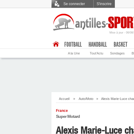
Se connecter
S'inscrire
Mise à jour - 06/08
.
FOOTBALL
HANDBALL
BASKET
A la Une
Tout’Actu
Sondages
B
Accueil
»
Auto/Moto
»
Alexis Marie-Luce ch
France
Super Motard
Alexis Marie-Luce c