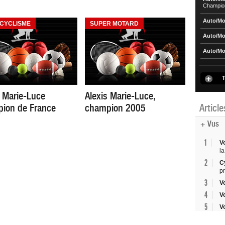
Champio
Auto/Mo
CYCLISME
SUPER MOTARD
Auto/Mo
Auto/Mo
T
s Marie-Luce
Alexis Marie-Luce,
ion de France
champion 2005
Articl
+ Vus
1
V
la
2
C
p
3
V
4
V
5
V