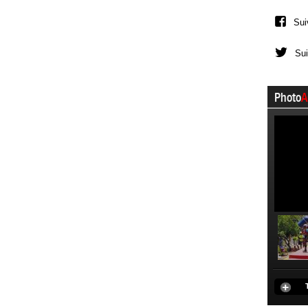
Sui
Sui
Photo
A