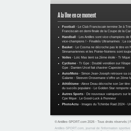
A la Une en ce moment
Football
-
Le Club Franciscain termine 3e à Tri
Franciscain en demi-finale de la Coupe de la Ca
Handball
-
Les Antilles sont vice-champions de
vice-champions !
-
Finalités Ultramarines : La co
Basket
-
Le Cosma ne décroche pas le titre en N
Sinnamariennes et les Pointe-Noiriens sont toujo
Voiles
-
Loïc Mas tient sa 2ème étoile
-
Tr Mque :
Cyclisme
-
Tr Gpe : Doublé vendéen sur l’étap
Gpe : Damien Urcel fait chavirer Capesterre
Auto/Moto
-
Simon Jean-Joseph retrouve sa 
Galante
-
Steeven Orosemane s’offre un 2ème 
Athlétisme
-
Alexe Deau décroche son 1er titre
du succès populaire
-
Le Golden Star remporte 
Autres Sports
-
De nouveaux vainqueurs sur le t
Cpe Mque : Le Good-Luck à l’honneur
PhotoActu
-
Images du Tchimbe Raid 2024
-
Un
© Antilles-SPORT.com 2026 - Tous droits réservés |
P
Antilles-SPORT.com, journal de l'information sportiv