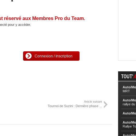
st réservé aux Membres Pro du Team.
ecté pour y accéder.
Connexion / Inscription
TOUT'
A
Auto/Mo
MRT
Auto/Mo
Article suivant
rallye d
Tournoi de Suzini : Dernière phase ...
Auto/Mo
Auto/Mo
Rallye T
Auto/Mo