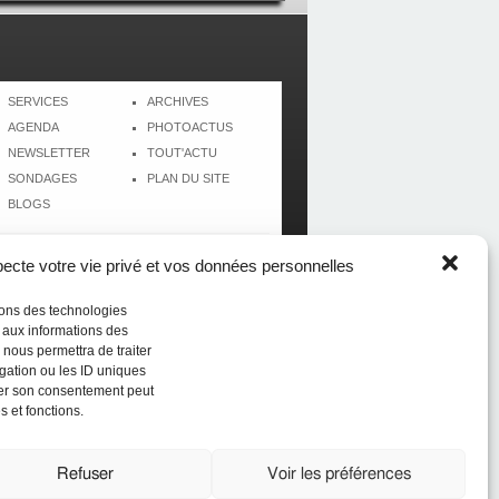
SERVICES
ARCHIVES
AGENDA
PHOTOACTUS
NEWSLETTER
TOUT'ACTU
SONDAGES
PLAN DU SITE
BLOGS
cte votre vie privé et vos données personnelles
isons des technologies
r aux informations des
 nous permettra de traiter
gation ou les ID uniques
tirer son consentement peut
s et fonctions.
Réalisé par
CréolWeb
Refuser
Voir les préférences
du sport (du football au beach-volley) en Guadeloupe,