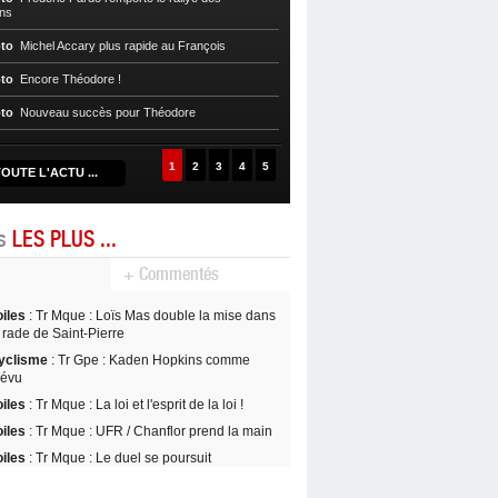
ns
Auto/Moto
Axel Marie-Luce, champi
supermotard S2
to
Michel Accary plus rapide au François
Auto/Moto
La Ronde du Centre endeu
to
Encore Théodore !
Auto/Moto
Rodrigue Théodore, le pl
to
Nouveau succès pour Théodore
!
1
2
3
4
5
OUTE L'ACTU ...
es
LES PLUS ...
+ Commentés
oiles
: Tr Mque : Loïs Mas double la mise dans
 rade de Saint-Pierre
yclisme
: Tr Gpe : Kaden Hopkins comme
révu
oiles
: Tr Mque : La loi et l'esprit de la loi !
oiles
: Tr Mque : UFR / Chanflor prend la main
oiles
: Tr Mque : Le duel se poursuit