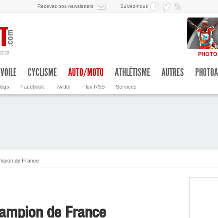
Recevez nos newsletters
Suivez-nous
/2026
PHOTO
VOILE
CYCLISME
AUTO/MOTO
ATHLÉTISME
AUTRES
PHOTOA
logs
Facebook
Twitter
Flux RSS
Services
ampion de France
hampion de France