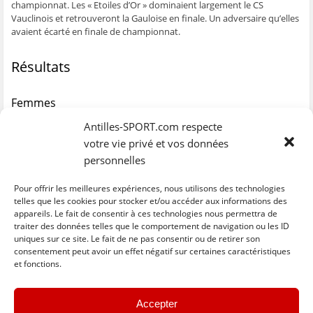
championnat. Les « Etoiles d’Or » dominaient largement le CS
ê
t
ê
e
f
t
r
t
)
e
Vauclinois et retrouveront la Gauloise en finale. Un adversaire qu’elles
r
e
r
n
avaient écarté en finale de championnat.
e
)
e
ê
)
)
t
r
e
Résultats
)
Femmes
AS Black Stars /
Gauloise
: 51 – 65
Antilles-SPORT.com respecte
Golden Star
/ CS Vauclinois : 84 – 20
votre vie privé et vos données
Hommes
personnelles
AS Black Stars
/ Golden Lion : 66 – 63
Pour offrir les meilleures expériences, nous utilisons des technologies
Golden Star
/ USAC : 73 – 67
telles que les cookies pour stocker et/ou accéder aux informations des
appareils. Le fait de consentir à ces technologies nous permettra de
traiter des données telles que le comportement de navigation ou les ID
uniques sur ce site. Le fait de ne pas consentir ou de retirer son
C
C
C
C
C
l
l
l
l
l
consentement peut avoir un effet négatif sur certaines caractéristiques
i
i
i
i
i
et fonctions.
q
q
q
q
q
u
u
u
u
u
e
e
e
e
e
z
z
z
z
z
« Previous
Next »
p
p
p
p
p
Accepter
o
o
o
o
o