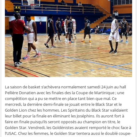
g
g
g
g
e
e
e
e
e
r
r
r
r
r
p
s
s
s
s
a
u
u
u
u
r
r
r
r
r
e
F
T
W
S
-
a
w
h
k
m
c
i
a
y
a
e
t
t
p
i
b
t
s
e
l
o
e
A
(
à
o
r
p
o
u
k
(
p
u
n
(
o
(
v
a
o
u
o
r
m
u
v
u
e
i
v
r
v
d
(
r
e
r
a
o
e
d
e
n
u
d
a
d
s
v
a
n
a
u
r
n
s
n
n
e
s
u
s
e
d
La saison de basket s’achèvera normalement samedi 24 juin au hall
u
n
u
n
a
n
e
n
o
n
Pellière Donatien avec les finales des la Coupe de Martinique ; une
e
n
e
u
s
compétition qui a pu se mettre en place tant bien que mal. Ce
n
o
n
v
u
o
u
o
e
n
mercredi, la dernière demi-finale se jouait entre le Black Star et le
u
v
u
l
e
Golden Lion chez les hommes. Les Spiritains du Black Star validaient
v
e
v
l
n
e
l
e
e
o
leur billet pour la finale en éliminant les Joséphins. Ils auront fort à
l
l
l
f
u
faire en finale puisqu’ils seront opposés au champion en titre, le
l
e
l
e
v
e
f
e
n
e
Golden Star. Vendredi, les Goldénistes avaient remporté le choc face à
f
e
f
ê
l
e
n
e
t
l
l’USAC. Chez les femmes, le Golden Star tentera aussi le doublé coupe-
n
ê
n
r
e