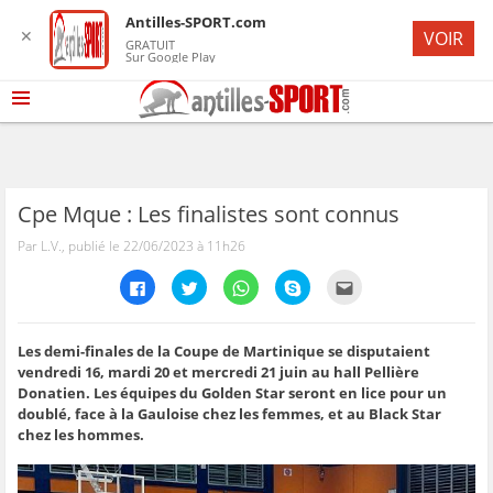
Antilles-SPORT.com
✕
VOIR
GRATUIT
Sur Google Play
Cpe Mque : Les finalistes sont connus
Par L.V., publié le 22/06/2023 à 11h26
C
C
C
C
C
l
l
l
l
l
i
i
i
i
i
q
q
q
q
q
u
u
u
u
u
e
e
e
e
e
Les demi-finales de la Coupe de Martinique se disputaient
z
z
z
z
z
vendredi 16, mardi 20 et mercredi 21 juin au hall Pellière
p
p
p
p
p
o
o
o
o
o
Donatien. Les équipes du Golden Star seront en lice pour un
u
u
u
u
u
doublé, face à la Gauloise chez les femmes, et au Black Star
r
r
r
r
r
p
p
p
p
e
chez les hommes.
a
a
a
a
n
r
r
r
r
v
t
t
t
t
o
a
a
a
a
y