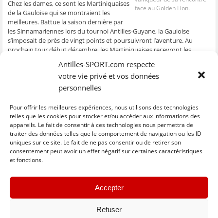
Chez les dames, ce sont les Martiniquaises
e
n
e
t
l
face au Golden Lion.
n
ê
n
r
e
de la Gauloise qui se montraient les
ê
t
ê
e
f
meilleures. Battue la saison dernière par
t
r
t
)
e
r
e
r
n
les Sinnamariennes lors du tournoi Antilles-Guyane, la Gauloise
e
)
e
ê
s’imposait de près de vingt points et poursuivront l’aventure. Au
)
)
t
r
prochain tour début décembre, les Martiniquaises recevront les
e
)
Guadeloupéennes de la MJCA. Chez les messieurs, les Guyanais
Antilles-SPORT.com respecte
vengeaient leur collègue féminine. L’ASC Tours remportait son match
votre vie privé et vos données
face au Golden Lion et auront la lourde tâche d’aller en Guadeloupe
pour y défier l’EDO début décembre.
personnelles
Résultats
Pour offrir les meilleures expériences, nous utilisons des technologies
Femmes ; US Sinnamary –
Gauloise
: 38 – 56
telles que les cookies pour stocker et/ou accéder aux informations des
Hommes ;
ASC Tours
– Golden Lion : 72 – 61
appareils. Le fait de consentir à ces technologies nous permettra de
traiter des données telles que le comportement de navigation ou les ID
uniques sur ce site. Le fait de ne pas consentir ou de retirer son
C
C
C
C
C
l
l
l
l
l
consentement peut avoir un effet négatif sur certaines caractéristiques
i
i
i
i
i
et fonctions.
q
q
q
q
q
u
u
u
u
u
e
e
e
e
e
z
z
z
z
z
« Previous
Next »
p
p
p
p
p
Accepter
o
o
o
o
o
u
u
u
u
u
r
r
r
r
r
p
p
p
p
e
Refuser
a
a
a
a
n