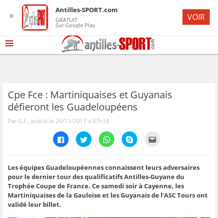
Antilles-SPORT.com
✕
VOIR
GRATUIT
Sur Google Play
Cpe Fce : Martiniquaises et Guyanais
défieront les Guadeloupéens
Par G.F., publié le 26/11/2017 à 07h18
C
C
C
C
C
l
l
l
l
l
i
i
i
i
i
q
q
q
q
q
u
u
u
u
u
e
e
e
e
e
Les équipes Guadeloupéennes connaissent leurs adversaires
z
z
z
z
z
pour le dernier tour des qualificatifs Antilles-Guyane du
p
p
p
p
p
o
o
o
o
o
Trophée Coupe de France. Ce samedi soir à Cayenne, les
u
u
u
u
u
Martiniquaises de la Gauloise et les Guyanais de l’ASC Tours ont
r
r
r
r
r
p
p
p
p
e
validé leur billet.
a
a
a
a
n
r
r
r
r
v