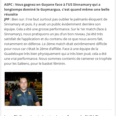
ê
t
ê
e
f
ASPC : Vous gagnez en Guyane face à l’US Sinnamary qui a
t
r
t
)
e
r
e
r
n
longtemps dominé le Guymargua, c’est quand même une belle
e
)
e
ê
réussite
)
)
t
r
JPP
: Bien sur. Il ne faut surtout pas oublier le palmarès éloquent de
e
Sinnamary et puis, il y avait un public évidemment derrière son
)
équipe. Cela a été une grosse performance. Sur le 1er match (face à
Sinnamary), nous pratiquons un jeu d’un bon niveau. J’ai été très
satisfait de l’application et du contenu de ce que nous avons fait,
notamment en défense. Le 2ème match était extrêmement difficile
pour nous car c’était le 2ème d’affilée. Face à une équipe de la
Guadeloupe très bien physiquement qui a très bien joué, cela a été
une vrai performance. Nous sommes contents de ramener ce trophée
pour les Saléens, pour le basket féminin.