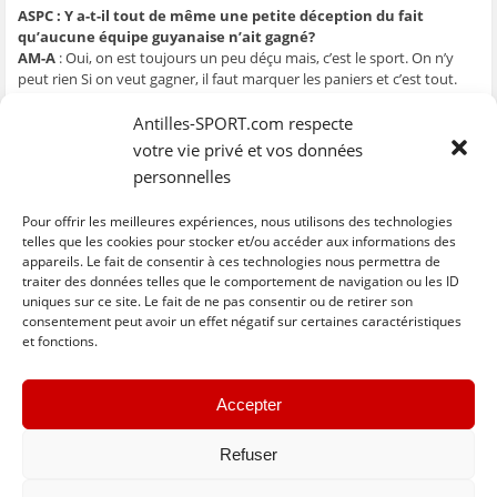
ASPC : Y a-t-il tout de même une petite déception du fait
qu’aucune équipe guyanaise n’ait gagné?
AM-A
: Oui, on est toujours un peu déçu mais, c’est le sport. On n’y
peut rien Si on veut gagner, il faut marquer les paniers et c’est tout.
ASPC : Gilles Elfort (entraîneur de l’ASC Tours) a regretté de pas
Antilles-SPORT.com respecte
avoir pu choisir l’ordre de ses matches ?
votre vie privé et vos données
AM-A
: La mort a toujours une cause. S’ils avaient gagné, ils n’auraient
personnelles
pas dit cela. Je ne vais pas m’attarder sur ce genre de chose. Chaque
fois qu’il y a le Guymargua ici, cela se passe toujours comme ça.
Lorsqu’ils gagnent ils sont contents, lorsqu’ils ne gagnent pas, ce sont
Pour offrir les meilleures expériences, nous utilisons des technologies
toujours les autres. Ce n’est pas moi qui suis sur le terrain pour mettre
telles que les cookies pour stocker et/ou accéder aux informations des
les panier. J’organise, c’est à eux de jouer pour gagner.
appareils. Le fait de consentir à ces technologies nous permettra de
traiter des données telles que le comportement de navigation ou les ID
uniques sur ce site. Le fait de ne pas consentir ou de retirer son
C
C
C
C
C
l
l
l
l
l
consentement peut avoir un effet négatif sur certaines caractéristiques
i
i
i
i
i
et fonctions.
q
q
q
q
q
u
u
u
u
u
e
e
e
e
e
z
z
z
z
z
« Previous
Next »
p
p
p
p
p
Accepter
o
o
o
o
o
u
u
u
u
u
r
r
r
r
r
p
p
p
p
e
Refuser
a
a
a
a
n
r
r
r
r
v
t
t
t
t
o