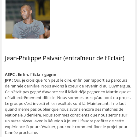
g
g
g
g
e
e
e
e
e
r
r
r
r
r
p
s
s
s
s
a
u
u
u
u
r
r
r
r
r
e
F
T
W
S
-
a
w
h
k
m
c
i
a
y
a
e
t
t
p
i
b
t
s
e
l
o
e
A
(
à
o
r
p
o
u
k
(
p
u
n
(
o
(
v
a
o
u
o
r
m
Jean-Philippe Palvair (entraîneur de l’Eclair)
u
v
u
e
i
v
r
v
d
(
r
e
r
a
o
e
d
e
n
u
d
a
d
s
v
ASPC : Enfin, l’Eclair gagne
a
n
a
u
r
JPP
: Oui, je crois que l’on peut le dire, enfin par rapport au parcours
n
s
n
n
e
s
u
s
e
d
de l’année dernière. Nous avions à coeur de revenir ici au Guymargua.
u
n
u
n
a
Ce n’était pas gagné d’avance car il fallait déjà gagner en Martinique et
n
e
n
o
n
e
n
e
u
s
c’était extrêmement difficile. Nous sommes presqu’au bout du projet.
n
o
n
v
u
Le groupe s’est investi et les résultats sont là. Maintenant, il ne faut
o
u
o
e
n
u
v
u
l
e
quand même pas oublier que nous avons encore des matches de
v
e
v
l
n
e
l
e
e
o
Nationale 3 derrière. Nous sommes conscients que nous serons sur
l
l
l
f
u
un autre niveau avec la Réunion à jouer. Il faudra profiter de cette
l
e
l
e
v
e
f
e
n
e
expérience là pour s’évaluer, pour voir comment fixer le projet pour
f
e
f
ê
l
l’année prochaine.
e
n
e
t
l
n
ê
n
r
e