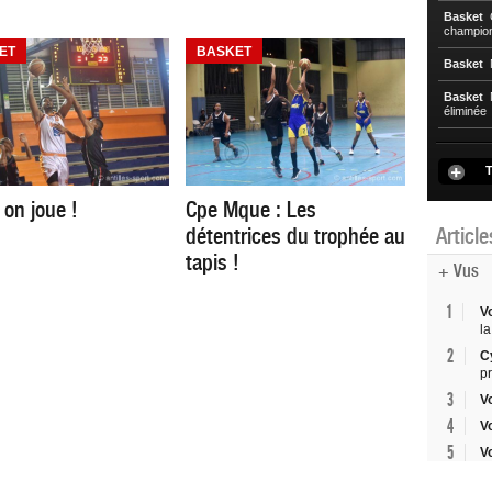
Basket
C
championn
ET
BASKET
Basket
N
Basket
N
éliminée
T
 on joue !
Cpe Mque : Les
détentrices du trophée au
Articl
tapis !
+ Vus
1
V
la
2
C
p
3
V
4
V
5
V