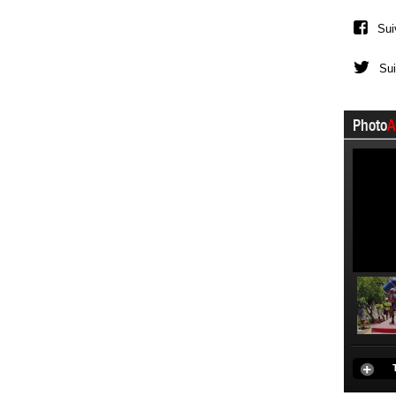
Sui
Sui
Photo
A