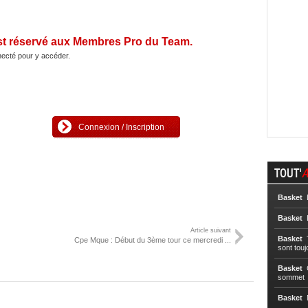
st réservé aux Membres Pro du Team.
ecté pour y accéder.
Connexion / Inscription
TOUT'
A
Basket
L
Basket
L
Article suivant
Basket
T
Cpe Mque : Début du 3ème tour ce mercredi ...
sont touj
Basket
C
sommet
Basket
N