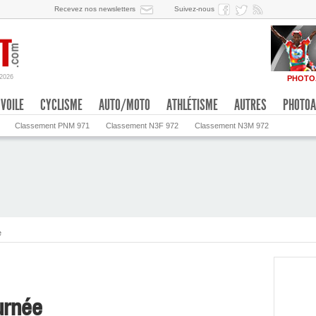
Recevez nos newsletters
Suivez-nous
/2026
PHOTO
VOILE
CYCLISME
AUTO/MOTO
ATHLÉTISME
AUTRES
PHOTOA
Classement PNM 971
Classement N3F 972
Classement N3M 972
e
urnée