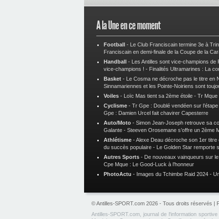
A la Une en ce moment
Football
-
Le Club Franciscain termine 3e à Tri
Franciscain en demi-finale de la Coupe de la Ca
Handball
-
Les Antilles sont vice-champions de
vice-champions !
-
Finalités Ultramarines : La co
Basket
-
Le Cosma ne décroche pas le titre en N
Sinnamariennes et les Pointe-Noiriens sont toujo
Voiles
-
Loïc Mas tient sa 2ème étoile
-
Tr Mque :
Cyclisme
-
Tr Gpe : Doublé vendéen sur l’étap
Gpe : Damien Urcel fait chavirer Capesterre
Auto/Moto
-
Simon Jean-Joseph retrouve sa 
Galante
-
Steeven Orosemane s’offre un 2ème 
Athlétisme
-
Alexe Deau décroche son 1er titre
du succès populaire
-
Le Golden Star remporte 
Autres Sports
-
De nouveaux vainqueurs sur le t
Cpe Mque : Le Good-Luck à l’honneur
PhotoActu
-
Images du Tchimbe Raid 2024
-
Un
© Antilles-SPORT.com 2026 - Tous droits réservés |
P
Antilles-SPORT.com, journal de l'information sportiv