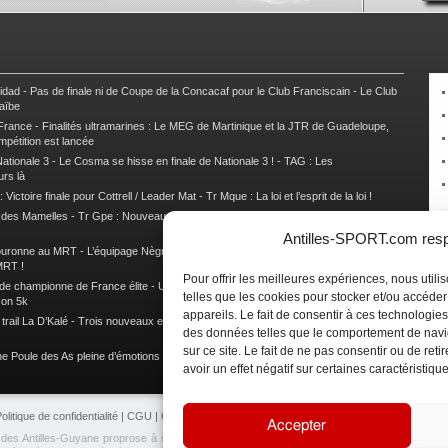
nidad
-
Pas de finale ni de Coupe de la Concacaf pour le Club Franciscain
-
Le Club
raïbe
 France
-
Finalités ultramarines : Le MEG de Martinique et la JTR de Guadeloupe,
mpétition est lancée
ationale 3
-
Le Cosma se hisse en finale de Nationale 3 !
-
TAG : Les
urs là
 Victoire finale pour Cottrell / Leader Mat
-
Tr Mque : La loi et l’esprit de la loi !
e des Mamelles
-
Tr Gpe : Nouveau changement de leader, Damien Urcel out
-
Tr
Antilles-SPORT.com respe
couronne au MRT
-
L’équipage Nègre – Gérard remporte le 9e rallye du Pays Marie-
MRT !
Pour offrir les meilleures expériences, nous util
 de championne de France élite
-
Un semi marathon sous le signe de la chaleur et
telles que les cookies pour stocker et/ou accéde
son 5k
appareils. Le fait de consentir à ces technologies
rail La D’Kalé
-
Trois nouveaux et un habitué au palmarès du Trail des Trésors
-
des données telles que le comportement de navi
sur ce site. Le fait de ne pas consentir ou de re
e Poule des As pleine d’émotions !
-
Images de la Woulib 113 X-Trem
avoir un effet négatif sur certaines caractéristique
olitique de confidentialité
|
CGU
|
CGV
|
Contacts
|
Partenariat
|
Publicité
Accepter
e des Antilles-Guyane proprose à ses lecteurs de retrouvez en temps réel toute l'actualité 