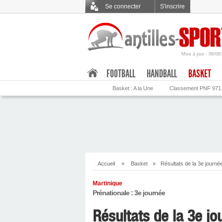
Se connecter
S'inscrire
Mise à jour - 06/08
.
FOOTBALL
HANDBALL
BASKET
Basket : A la Une
Classement PNF 971
Accueil
»
Basket
»
Résultats de la 3e journé
Martinique
Prénationale : 3e journée
Résultats de la 3e jo