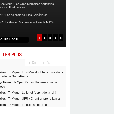
pe Mque : Les Gros-Mornaises sortent les
es et filent en finale
Basket
POffs : L’Eclair arrache le ma
3 : Pas de finale pour les Goldénistes
Basket
POffs : Le Golden Star est ch
prend l’avantage
3 : Le Golden Star en demi-finale, la MJCA
Basket
POffs : L’Aigle Noir égalise, 
1
2
3
4
5
OUTE L'ACTU ...
es
LES PLUS ...
+ Commentés
oiles
: Tr Mque : Loïs Mas double la mise dans
 rade de Saint-Pierre
yclisme
: Tr Gpe : Kaden Hopkins comme
révu
oiles
: Tr Mque : La loi et l'esprit de la loi !
oiles
: Tr Mque : UFR / Chanflor prend la main
oiles
: Tr Mque : Le duel se poursuit