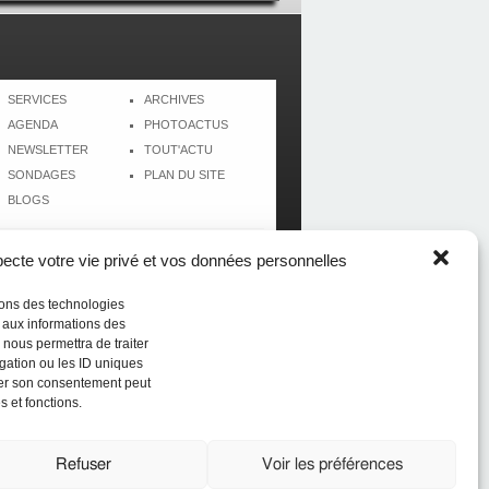
SERVICES
ARCHIVES
AGENDA
PHOTOACTUS
NEWSLETTER
TOUT'ACTU
SONDAGES
PLAN DU SITE
BLOGS
cte votre vie privé et vos données personnelles
isons des technologies
r aux informations des
 nous permettra de traiter
gation ou les ID uniques
tirer son consentement peut
s et fonctions.
Réalisé par
CréolWeb
Refuser
Voir les préférences
du sport (du football au beach-volley) en Guadeloupe,