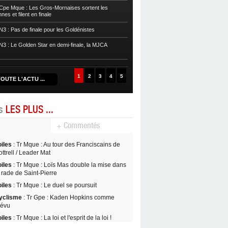
pe Mque : Les Gros-Mornaises sortent les
es et filent en finale
Basket
POffs : L’Eclair arrache le ma
3 : Pas de finale pour les Goldénistes
Basket
POffs : Le Golden Star est ch
prend l’avantage
3 : Le Golden Star en demi-finale, la MJCA
Basket
POffs : L’Aigle Noir égalise, 
1
2
3
4
5
OUTE L'ACTU ...
es
LES PLUS ...
+ Commentés
oiles
: Tr Mque : Au tour des Franciscains de
ttrell / Leader Mat
oiles
: Tr Mque : Loïs Mas double la mise dans
 rade de Saint-Pierre
oiles
: Tr Mque : Le duel se poursuit
yclisme
: Tr Gpe : Kaden Hopkins comme
révu
oiles
: Tr Mque : La loi et l'esprit de la loi !