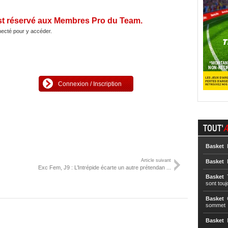
st réservé aux Membres Pro du Team.
ecté pour y accéder.
Connexion / Inscription
TOUT'
A
Basket
L
Article suivant
Basket
L
Exc Fem, J9 : L’Intrépide écarte un autre prétendan ...
Basket
T
sont touj
Basket
C
sommet
Basket
N