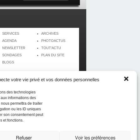
SERVICES
ARCHIVES
AGENDA
PHOTOACTUS
NEWSLETTER
TOUT'ACTU
SONDAGES
PLAN DU SITE
BLOGS
cte votre vie privé et vos données personnelles
isons des technologies
r aux informations des
 nous permettra de traiter
gation ou les ID uniques
tirer son consentement peut
s et fonctions.
Réalisé par
CréolWeb
Refuser
Voir les préférences