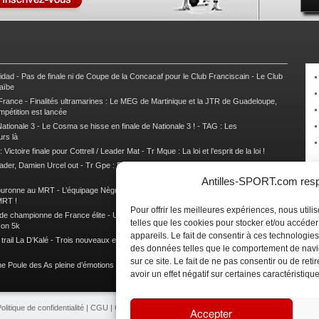
nidad
-
Pas de finale ni de Coupe de la Concacaf pour le Club Franciscain
-
Le Club
raïbe
 France
-
Finalités ultramarines : Le MEG de Martinique et la JTR de Guadeloupe,
mpétition est lancée
ationale 3
-
Le Cosma se hisse en finale de Nationale 3 !
-
TAG : Les
urs là
 Victoire finale pour Cottrell / Leader Mat
-
Tr Mque : La loi et l’esprit de la loi !
ader, Damien Urcel out
-
Tr Gpe : Damien Urcel fait chavirer Capesterre
-
Tr Gpe :
Antilles-SPORT.com respe
couronne au MRT
-
L’équipage Nègre – Gérard remporte le 9e rallye du Pays Marie-
MRT !
Pour offrir les meilleures expériences, nous util
 de championne de France élite
-
Un semi marathon sous le signe de la chaleur et
telles que les cookies pour stocker et/ou accéde
son 5k
appareils. Le fait de consentir à ces technologies
rail La D’Kalé
-
Trois nouveaux et un habitué au palmarès du Trail des Trésors
-
des données telles que le comportement de navi
sur ce site. Le fait de ne pas consentir ou de re
e Poule des As pleine d’émotions !
-
Images de la Woulib 113 X-Trem
avoir un effet négatif sur certaines caractéristique
olitique de confidentialité
|
CGU
|
CGV
|
Contacts
|
Partenariat
|
Publicité
Accepter