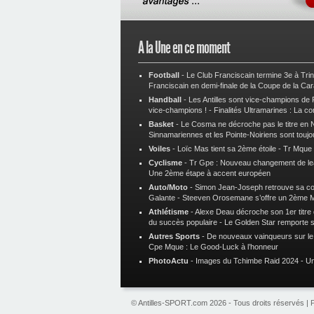
A la Une en ce moment
Football
-
Le Club Franciscain termine 3e à Tri
Franciscain en demi-finale de la Coupe de la Ca
Handball
-
Les Antilles sont vice-champions de
vice-champions !
-
Finalités Ultramarines : La co
Basket
-
Le Cosma ne décroche pas le titre en N
Sinnamariennes et les Pointe-Noiriens sont toujo
Voiles
-
Loïc Mas tient sa 2ème étoile
-
Tr Mque :
Cyclisme
-
Tr Gpe : Nouveau changement de le
Une 2ème étape à accent européen
Auto/Moto
-
Simon Jean-Joseph retrouve sa 
Galante
-
Steeven Orosemane s’offre un 2ème 
Athlétisme
-
Alexe Deau décroche son 1er titre
du succès populaire
-
Le Golden Star remporte 
Autres Sports
-
De nouveaux vainqueurs sur le t
Cpe Mque : Le Good-Luck à l’honneur
PhotoActu
-
Images du Tchimbe Raid 2024
-
Un
© Antilles-SPORT.com 2026 - Tous droits réservés |
P