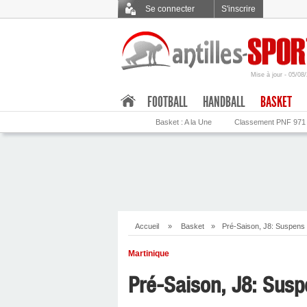
Se connecter
S'inscrire
Mise à jour - 05/08
.
FOOTBALL
HANDBALL
BASKET
Basket : A la Une
Classement PNF 971
Accueil
»
Basket
»
Pré-Saison, J8: Suspens
Martinique
Pré-Saison, J8: Susp