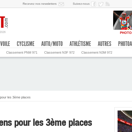
Recevez nos newsletters
Suivez-nous
/2026
PHOTO
VOILE
CYCLISME
AUTO/MOTO
ATHLÉTISME
AUTRES
PHOTOA
Classement PNM 971
Classement N3F 972
Classement N3M 972
 pour les 3ème places
ens pour les 3ème places