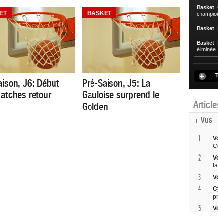
Basket
C
ET
BASKET
championn
Basket
N
Basket
N
éliminée
T
aison, J6: Début
Pré-Saison, J5: La
atches retour
Gauloise surprend le
Articl
Golden
+ Vus
1
V
Co
2
V
la
3
V
4
C
p
5
V