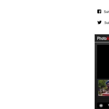
Sui
Sui
Photo
A