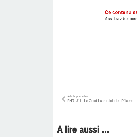
Ce contenu e
Vous devez êtes conn
Article précédent
PHR, J11 : Le Good-Luck rejoint les Péléens ...
A lire aussi ...