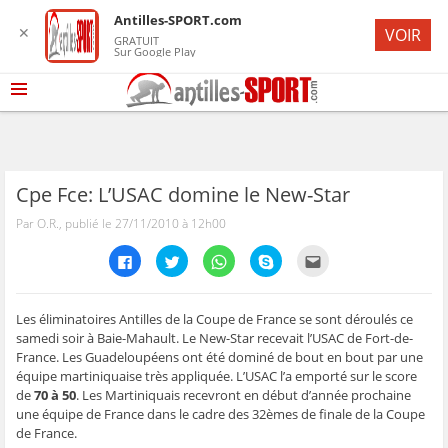
Antilles-SPORT.com
✕
VOIR
GRATUIT
Sur Google Play
Cpe Fce: L’USAC domine le New-Star
Par O.R., publié le 27/11/2010 à 12h00
C
C
C
C
C
l
l
l
l
l
i
i
i
i
i
q
q
q
q
q
u
u
u
u
u
e
e
e
e
e
Les éliminatoires Antilles de la Coupe de France se sont déroulés ce
z
z
z
z
z
samedi soir à Baie-Mahault. Le New-Star recevait l’USAC de Fort-de-
p
p
p
p
p
o
o
o
o
o
France. Les Guadeloupéens ont été dominé de bout en bout par une
u
u
u
u
u
équipe martiniquaise très appliquée. L’USAC l’a emporté sur le score
r
r
r
r
r
p
p
p
p
e
de
70 à 50
. Les Martiniquais recevront en début d’année prochaine
a
a
a
a
n
r
r
r
r
v
une équipe de France dans le cadre des 32èmes de finale de la Coupe
t
t
t
t
o
de France.
a
a
a
a
y