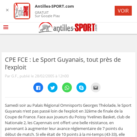
Antilles-SPORT.com
✕
VOIR
GRATUIT
Sur Google Play
CPE FCE : Le Sport Guyanais, tout près de
l’exploit
Par G.F., publié le 28/02/2005 à 12h00
C
C
C
C
C
l
l
l
l
l
i
i
i
i
i
q
q
q
q
q
u
u
u
u
u
e
e
e
e
e
Samedi soir au Palais Régional Omnisports Georges Théolade, le Sport
z
z
z
z
z
Guyanais n’est pas passé loin de l’exploit en 32ème de finale de la
p
p
p
p
p
o
o
o
o
o
Coupe de France. Face aux joueurs du Poissy Yvelines Basket, club de
u
u
u
u
u
Nationale 2, les Cayennais ont offert une belle résistance, en
r
r
r
r
r
p
p
p
p
e
parvenant à augmenter leur avance réglementaire de 7 points du
a
a
a
a
n
r
r
r
r
v
début de match. Si elle était de 10 points à la mi-temps (43-33), elle