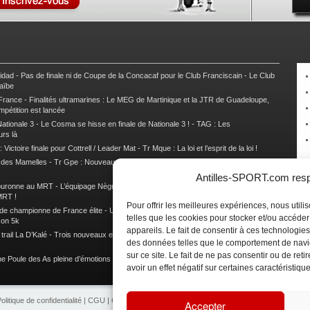
nidad
-
Pas de finale ni de Coupe de la Concacaf pour le Club Franciscain
-
Le Club
raïbe
 France
-
Finalités ultramarines : Le MEG de Martinique et la JTR de Guadeloupe,
mpétition est lancée
ationale 3
-
Le Cosma se hisse en finale de Nationale 3 !
-
TAG : Les
urs là
 Victoire finale pour Cottrell / Leader Mat
-
Tr Mque : La loi et l’esprit de la loi !
e des Mamelles
-
Tr Gpe : Nouveau changement de leader, Damien Urcel out
-
Tr
Antilles-SPORT.com respe
couronne au MRT
-
L’équipage Nègre – Gérard remporte le 9e rallye du Pays Marie-
MRT !
Pour offrir les meilleures expériences, nous util
 de championne de France élite
-
Un semi marathon sous le signe de la chaleur et
telles que les cookies pour stocker et/ou accéde
son 5k
appareils. Le fait de consentir à ces technologies
rail La D’Kalé
-
Trois nouveaux et un habitué au palmarès du Trail des Trésors
-
des données telles que le comportement de navi
sur ce site. Le fait de ne pas consentir ou de re
e Poule des As pleine d’émotions !
-
Images de la Woulib 113 X-Trem
avoir un effet négatif sur certaines caractéristique
olitique de confidentialité
|
CGU
|
CGV
|
Contacts
|
Partenariat
|
Publicité
Accepter