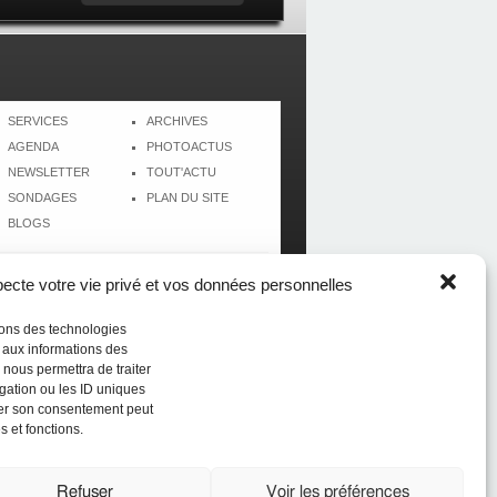
SERVICES
ARCHIVES
AGENDA
PHOTOACTUS
NEWSLETTER
TOUT'ACTU
SONDAGES
PLAN DU SITE
BLOGS
cte votre vie privé et vos données personnelles
isons des technologies
r aux informations des
 nous permettra de traiter
gation ou les ID uniques
tirer son consentement peut
s et fonctions.
Réalisé par
CréolWeb
Refuser
Voir les préférences