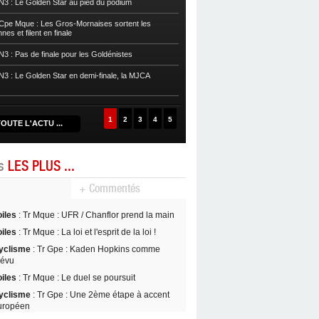
3 : Le Golden Star au pied du podium
Basket
POffs : La rage de vaincre s
pe Mque : Les Gros-Mornaises sortent les
es et filent en finale
Basket
POffs : L’Eclair arrache le ma
3 : Pas de finale pour les Goldénistes
Basket
POffs : Le Golden Star est ch
prend l’avantage
3 : Le Golden Star en demi-finale, la MJCA
Basket
POffs : L’Aigle Noir égalise, 
1
2
3
4
5
OUTE L'ACTU ...
es
LES PLUS ...
+ Commentés
oiles
: Tr Mque : UFR / Chanflor prend la main
oiles
: Tr Mque : La loi et l'esprit de la loi !
yclisme
: Tr Gpe : Kaden Hopkins comme
révu
oiles
: Tr Mque : Le duel se poursuit
yclisme
: Tr Gpe : Une 2ème étape à accent
uropéen