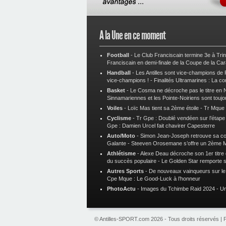
A la Une en ce moment
Football
-
Le Club Franciscain termine 3e à Tri
Franciscain en demi-finale de la Coupe de la Ca
Handball
-
Les Antilles sont vice-champions de
vice-champions !
-
Finalités Ultramarines : La co
Basket
-
Le Cosma ne décroche pas le titre en N
Sinnamariennes et les Pointe-Noiriens sont toujo
Voiles
-
Loïc Mas tient sa 2ème étoile
-
Tr Mque :
Cyclisme
-
Tr Gpe : Doublé vendéen sur l’étap
Gpe : Damien Urcel fait chavirer Capesterre
Auto/Moto
-
Simon Jean-Joseph retrouve sa 
Galante
-
Steeven Orosemane s’offre un 2ème 
Athlétisme
-
Alexe Deau décroche son 1er titre
du succès populaire
-
Le Golden Star remporte 
Autres Sports
-
De nouveaux vainqueurs sur le t
Cpe Mque : Le Good-Luck à l’honneur
PhotoActu
-
Images du Tchimbe Raid 2024
-
Un
© Antilles-SPORT.com 2026 - Tous droits réservés |
P