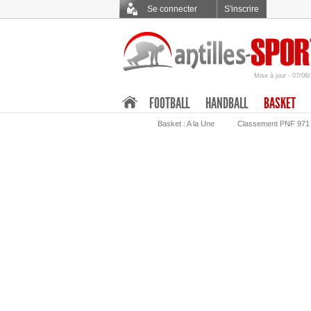
Se connecter
S'inscrire
Mise à jour - 07/08
.
FOOTBALL
HANDBALL
BASKET
Basket : A la Une
Classement PNF 971