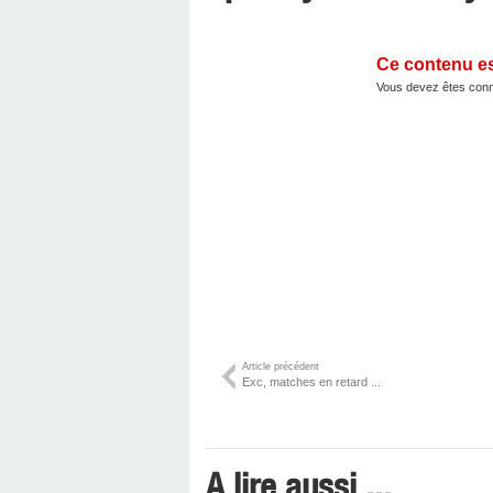
Ce contenu e
Vous devez êtes conn
Article précédent
Exc, matches en retard ...
A lire aussi ...