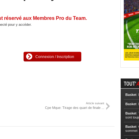
st réservé aux Membres Pro du Team.
ecté pour y accéder.
Connexion / Inscription
TOUT'
A
Basket
L
Article suivant
Basket
L
Cpe Mque: Tirage des quart de finale ...
Basket
T
sont touj
Basket
C
sommet