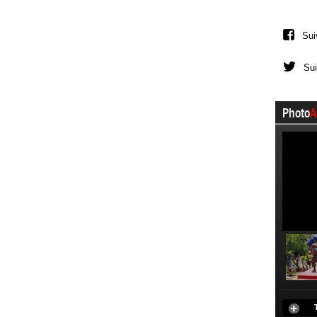
Sui
Sui
Photo
A