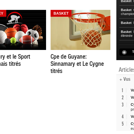
Basket
N
Basket
C
EY
BASKET
championn
Basket
N
Basket
N
éliminée
T
ry et le Sport
Cpe de Guyane:
ais titrés
Sinnamary et Le Cygne
Articl
titrés
+ Vus
1
V
2
V
3
C
p
4
V
5
C
e