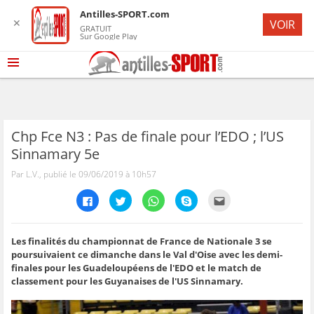
Antilles-SPORT.com
✕
VOIR
GRATUIT
Sur Google Play
Chp Fce N3 : Pas de finale pour l’EDO ; l’US
Sinnamary 5e
Par L.V., publié le 09/06/2019 à 10h57
C
C
C
C
C
l
l
l
l
l
i
i
i
i
i
q
q
q
q
q
u
u
u
u
u
e
e
e
e
e
Les finalités du championnat de France de Nationale 3 se
z
z
z
z
z
poursuivaient ce dimanche dans le Val d'Oise avec les demi-
p
p
p
p
p
o
o
o
o
o
finales pour les Guadeloupéens de l'EDO et le match de
u
u
u
u
u
classement pour les Guyanaises de l'US Sinnamary.
r
r
r
r
r
p
p
p
p
e
a
a
a
a
n
r
r
r
r
v