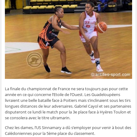
t
t
t
t
o
a
a
a
a
y
g
g
g
g
e
e
e
e
e
r
r
r
r
r
p
s
s
s
s
a
u
u
u
u
r
r
r
r
r
e
F
T
W
S
-
a
w
h
k
m
c
i
a
y
a
e
t
t
p
i
b
t
s
e
l
o
e
A
(
à
o
r
p
o
u
k
(
p
u
n
(
o
(
v
a
o
u
o
r
m
u
v
u
e
i
v
r
v
d
(
r
e
r
a
o
e
d
e
n
u
d
a
d
s
v
a
n
a
u
r
La finale du championnat de France ne sera toujours pas pour cette
n
s
n
n
e
s
u
s
e
d
année en ce qui concerne l’Etoile de l’Ouest. Les Guadeloupéens
u
n
u
n
a
n
e
n
o
n
livraient une belle bataille face à Poitiers mais s’inclinaient sous les tirs
e
n
e
u
s
longues distances de leur adversaires. Gabriel Cayol et ses partenaires
n
o
n
v
u
o
u
o
e
n
disputeront ce lundi le match pour la 3e place face à Hyères Toulon et
u
v
u
l
e
se consolera avec le titre ultramarin.
v
e
v
l
n
e
l
e
e
o
l
l
l
f
u
Chez les dames, l’US Sinnamary a dû s’employer pour venir à bout des
l
e
l
e
v
e
f
e
n
e
Calédoniennes pour la 5ème place du classement.
f
e
f
ê
l