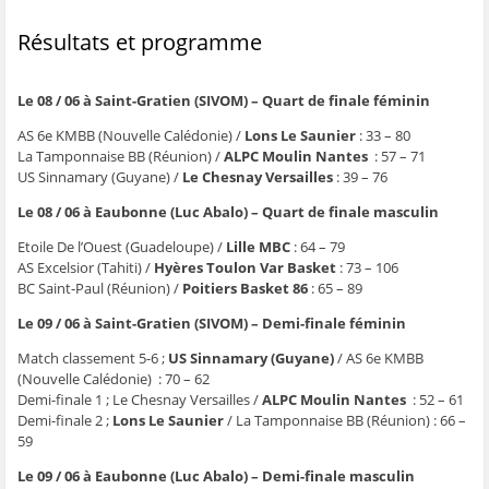
e
n
e
t
l
n
ê
n
r
e
Résultats et programme
ê
t
ê
e
f
t
r
t
)
e
r
e
r
n
e
)
e
ê
)
)
t
Le 08 / 06 à Saint-Gratien (SIVOM) – Quart de finale féminin
r
e
)
AS 6e KMBB (Nouvelle Calédonie) /
Lons Le Saunier
: 33 – 80
La Tamponnaise BB (Réunion) /
ALPC Moulin Nantes
: 57 – 71
US Sinnamary (Guyane) /
Le Chesnay Versailles
: 39 – 76
Le 08 / 06 à Eaubonne (Luc Abalo) – Quart de finale masculin
Etoile De l’Ouest (Guadeloupe) /
Lille MBC
: 64 – 79
AS Excelsior (Tahiti) /
Hyères Toulon Var Basket
: 73 – 106
BC Saint-Paul (Réunion) /
Poitiers Basket 86
: 65 – 89
Le 09 / 06 à Saint-Gratien (SIVOM) – Demi-finale féminin
Match classement 5-6 ;
US Sinnamary (Guyane)
/ AS 6e KMBB
(Nouvelle Calédonie) : 70 – 62
Demi-finale 1 ; Le Chesnay Versailles /
ALPC Moulin Nantes
: 52 – 61
Demi-finale 2 ;
Lons Le Saunier
/ La Tamponnaise BB (Réunion) : 66 –
59
Le 09 / 06 à Eaubonne (Luc Abalo) – Demi-finale masculin