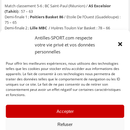
Match classement 5-6 ; BC Saint-Paul (Réunion) /
AS Excelsior
(Tahiti)
: 57 – 63
Demi-finale 1 ;
Poitiers Basket 86
/ Etoile De l’Ouest (Guadeloupe) :
75 – 65
Demi-finale 2 ;
Lille MBC
/ Hyères Toulon Var Basket : 78 – 66
Le 10 / 06 à Eaubonne (Luc Abalo)
Antilles-SPORT.com respecte
votre vie privé et vos données
Match 3e place féminin ; La Tamponnaise BB (Réunion) / Le Chesnay
personnelles
Versailles : 11h à Saint-Gratien
Match 3e place masculin ; Etoile De l’Ouest (Guadeloupe) / Hyères
Toulon Var Basket : 11h
Pour offrir les meilleures expériences, nous utilisons des technologies
Finale féminine ; Lons Le Saunier / ALPC Moulin Nantes : 13h15
telles que les cookies pour stocker et/ou accéder aux informations des
Finale masculine ; Poitiers Basket 86 / Lille MBC : 15h00
appareils. Le fait de consentir à ces technologies nous permettra de
traiter des données telles que le comportement de navigation ou les ID
uniques sur ce site. Le fait de ne pas consentir ou de retirer son
C
C
C
C
C
l
l
l
l
l
consentement peut avoir un effet négatif sur certaines caractéristiques
i
i
i
i
i
et fonctions.
q
q
q
q
q
u
u
u
u
u
e
e
e
e
e
z
z
z
z
z
« Previous
Next »
p
p
p
p
p
Accepter
o
o
o
o
o
u
u
u
u
u
r
r
r
r
r
p
p
p
p
e
Refuser
a
a
a
a
n