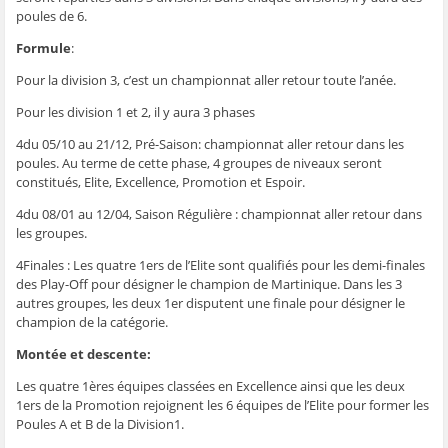
ê
t
ê
e
f
poules de 6.
t
r
t
)
e
r
e
r
n
e
)
e
ê
Formule
:
)
)
t
r
Pour la division 3, c’est un championnat aller retour toute l’anée.
e
)
Pour les division 1 et 2, il y aura 3 phases
4du 05/10 au 21/12, Pré-Saison: championnat aller retour dans les
poules. Au terme de cette phase, 4 groupes de niveaux seront
constitués, Elite, Excellence, Promotion et Espoir.
4du 08/01 au 12/04, Saison Régulière : championnat aller retour dans
les groupes.
4Finales : Les quatre 1ers de l’Elite sont qualifiés pour les demi-finales
des Play-Off pour désigner le champion de Martinique. Dans les 3
autres groupes, les deux 1er disputent une finale pour désigner le
champion de la catégorie.
Montée et descente:
Les quatre 1ères équipes classées en Excellence ainsi que les deux
1ers de la Promotion rejoignent les 6 équipes de l’Elite pour former les
Poules A et B de la Division1.