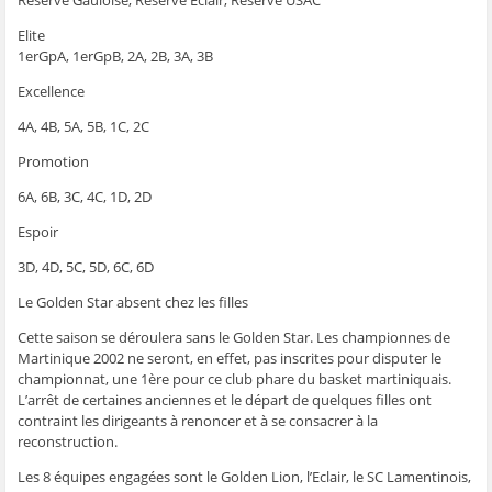
Réserve Gauloise, Réserve Eclair, Réserve USAC
Elite
1erGpA, 1erGpB, 2A, 2B, 3A, 3B
Excellence
4A, 4B, 5A, 5B, 1C, 2C
Promotion
6A, 6B, 3C, 4C, 1D, 2D
Espoir
3D, 4D, 5C, 5D, 6C, 6D
Le Golden Star absent chez les filles
Cette saison se déroulera sans le Golden Star. Les championnes de
Martinique 2002 ne seront, en effet, pas inscrites pour disputer le
championnat, une 1ère pour ce club phare du basket martiniquais.
L’arrêt de certaines anciennes et le départ de quelques filles ont
contraint les dirigeants à renoncer et à se consacrer à la
reconstruction.
Les 8 équipes engagées sont le Golden Lion, l’Eclair, le SC Lamentinois,