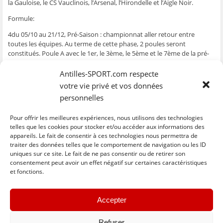
la Gauloise, le CS Vauclinois, l’Arsenal, l’Hirondelle et l’Aigle Noir.
Formule:
4du 05/10 au 21/12, Pré-Saison : championnat aller retour entre
toutes les équipes. Au terme de cette phase, 2 poules seront
constitués. Poule A avec le 1er, le 3ème, le 5ème et le 7ème de la pré-
saison. Poule B avec les autres.
Antilles-SPORT.com respecte
4du 08/01 au 12/04: championnat aller retour dans les poules.
votre vie privé et vos données
4Finales : Les deux 1er disputent les demi-finales des Play-Off.
personnelles
Chez les jeunes, il y aura aussi des changements avec des phases de
Pour offrir les meilleures expériences, nous utilisons des technologies
pré-saison par District (Sud et Nord) puis une phase régulière.
telles que les cookies pour stocker et/ou accéder aux informations des
appareils. Le fait de consentir à ces technologies nous permettra de
ujc
traiter des données telles que le comportement de navigation ou les ID
uniques sur ce site. Le fait de ne pas consentir ou de retirer son
C
C
C
C
C
l
l
l
l
l
consentement peut avoir un effet négatif sur certaines caractéristiques
i
i
i
i
i
et fonctions.
q
q
q
q
q
u
u
u
u
u
e
e
e
e
e
z
z
z
z
z
« Previous
Next »
p
p
p
p
p
Accepter
o
o
o
o
o
u
u
u
u
u
r
r
r
r
r
p
p
p
p
e
Refuser