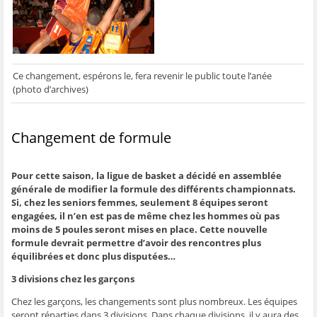
g
g
g
g
e
e
e
e
e
r
r
r
r
r
p
s
s
s
s
a
u
u
u
u
r
r
r
r
r
e
F
T
W
S
-
a
w
h
k
m
c
i
a
y
a
Ce changement, espérons le, fera revenir le public toute l’anée
e
t
t
p
i
b
t
s
e
l
(photo d’archives)
o
e
A
(
à
o
r
p
o
u
k
(
p
u
n
(
o
(
v
a
o
u
o
r
m
Changement de formule
u
v
u
e
i
v
r
v
d
(
r
e
r
a
o
e
d
e
n
u
d
a
d
s
v
Pour cette saison, la ligue de basket a décidé en assemblée
a
n
a
u
r
n
s
n
n
e
générale de modifier la formule des différents championnats.
s
u
s
e
d
Si, chez les seniors femmes, seulement 8 équipes seront
u
n
u
n
a
n
e
n
o
n
engagées, il n’en est pas de même chez les hommes où pas
e
n
e
u
s
moins de 5 poules seront mises en place. Cette nouvelle
n
o
n
v
u
o
u
o
e
n
formule devrait permettre d’avoir des rencontres plus
u
v
u
l
e
v
e
v
l
n
équilibrées et donc plus disputées…
e
l
e
e
o
l
l
l
f
u
3 divisions chez les garçons
l
e
l
e
v
e
f
e
n
e
f
e
f
ê
l
Chez les garçons, les changements sont plus nombreux. Les équipes
e
n
e
t
l
seront réparties dans 3 divisions. Dans chaque divisions, il y aura des
n
ê
n
r
e