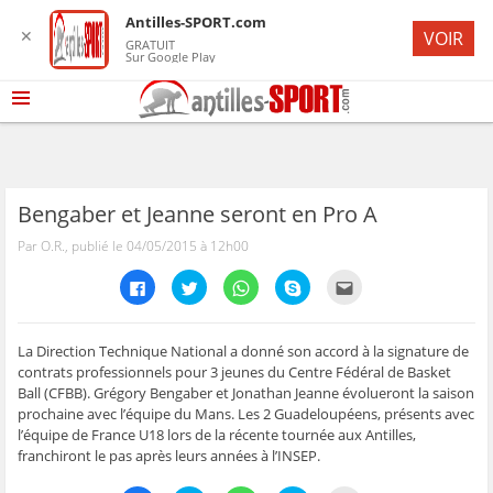
Antilles-SPORT.com
✕
VOIR
GRATUIT
Sur Google Play
Bengaber et Jeanne seront en Pro A
Par O.R., publié le 04/05/2015 à 12h00
C
C
C
C
C
l
l
l
l
l
i
i
i
i
i
q
q
q
q
q
u
u
u
u
u
e
e
e
e
e
La Direction Technique National a donné son accord à la signature de
z
z
z
z
z
contrats professionnels pour 3 jeunes du Centre Fédéral de Basket
p
p
p
p
p
o
o
o
o
o
Ball (CFBB). Grégory Bengaber et Jonathan Jeanne évolueront la saison
u
u
u
u
u
prochaine avec l’équipe du Mans. Les 2 Guadeloupéens, présents avec
r
r
r
r
r
p
p
p
p
e
l’équipe de France U18 lors de la récente tournée aux Antilles,
a
a
a
a
n
r
r
r
r
v
franchiront le pas après leurs années à l’INSEP.
t
t
t
t
o
a
a
a
a
y