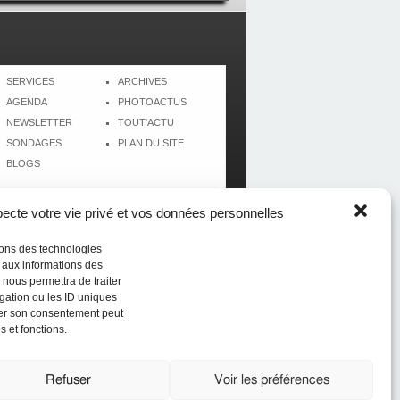
SERVICES
ARCHIVES
AGENDA
PHOTOACTUS
NEWSLETTER
TOUT'ACTU
SONDAGES
PLAN DU SITE
BLOGS
cte votre vie privé et vos données personnelles
isons des technologies
r aux informations des
 nous permettra de traiter
gation ou les ID uniques
tirer son consentement peut
s et fonctions.
Réalisé par
CréolWeb
Refuser
Voir les préférences
du sport (du football au beach-volley) en Guadeloupe,