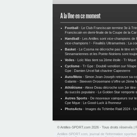
A la Une en ce moment
Football
-
Le Club Franciscain termine 3e à Tri
Franciscain en demi-finale de la Coupe de la Ca
Handball
-
Les Antilles sont vice-champions de
vice-champions !
-
Finalités Ultramarines : La co
Basket
-
Le Cosma ne décroche pas le titre en N
Sinnamariennes et les Pointe-Noiriens sont toujo
Voiles
-
Loïc Mas tient sa 2ème étoile
-
Tr Mque :
Cyclisme
-
Tr Gpe : Doublé vendéen sur l’étap
Gpe : Damien Urcel fait chavirer Capesterre
Auto/Moto
-
Simon Jean-Joseph retrouve sa 
Galante
-
Steeven Orosemane s’offre un 2ème 
Athlétisme
-
Alexe Deau décroche son 1er titre
du succès populaire
-
Le Golden Star remporte 
Autres Sports
-
De nouveaux vainqueurs sur le t
Cpe Mque : Le Good-Luck à l’honneur
PhotoActu
-
Images du Tchimbe Raid 2024
-
Un
© Antilles-SPORT.com 2026 - Tous droits réservés |
P
Antilles-SPORT.com, journal de l'information sportiv