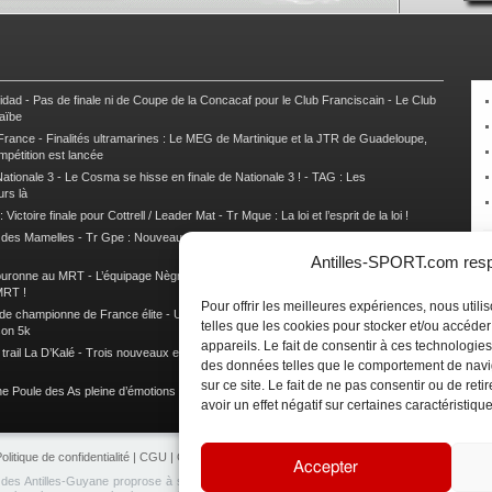
nidad
-
Pas de finale ni de Coupe de la Concacaf pour le Club Franciscain
-
Le Club
raïbe
 France
-
Finalités ultramarines : Le MEG de Martinique et la JTR de Guadeloupe,
mpétition est lancée
ationale 3
-
Le Cosma se hisse en finale de Nationale 3 !
-
TAG : Les
urs là
 Victoire finale pour Cottrell / Leader Mat
-
Tr Mque : La loi et l’esprit de la loi !
e des Mamelles
-
Tr Gpe : Nouveau changement de leader, Damien Urcel out
-
Tr
Antilles-SPORT.com respe
couronne au MRT
-
L’équipage Nègre – Gérard remporte le 9e rallye du Pays Marie-
MRT !
Pour offrir les meilleures expériences, nous util
 de championne de France élite
-
Un semi marathon sous le signe de la chaleur et
telles que les cookies pour stocker et/ou accéde
son 5k
appareils. Le fait de consentir à ces technologies
rail La D’Kalé
-
Trois nouveaux et un habitué au palmarès du Trail des Trésors
-
des données telles que le comportement de navi
sur ce site. Le fait de ne pas consentir ou de re
e Poule des As pleine d’émotions !
-
Images de la Woulib 113 X-Trem
avoir un effet négatif sur certaines caractéristique
olitique de confidentialité
|
CGU
|
CGV
|
Contacts
|
Partenariat
|
Publicité
Accepter
e des Antilles-Guyane proprose à ses lecteurs de retrouvez en temps réel toute l'actualité 