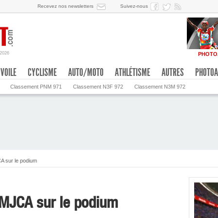
Recevez nos newsletters
Suivez-nous
/2026
PHOTO
VOILE
CYCLISME
AUTO/MOTO
ATHLÉTISME
AUTRES
PHOTOA
Classement PNM 971
Classement N3F 972
Classement N3M 972
A sur le podium
 MJCA sur le podium