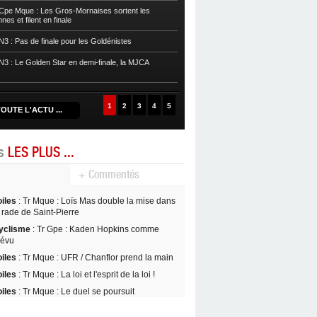
pe Mque : Les Gros-Mornaises sortent les
es et filent en finale
Basket
POffs : L’Eclair arrache le ma
3 : Pas de finale pour les Goldénistes
Basket
POffs : Le Golden Star est ch
prend l’avantage
3 : Le Golden Star en demi-finale, la MJCA
Basket
POffs : L’Aigle Noir égalise, 
1
2
3
4
5
OUTE L'ACTU ...
es
LES PLUS ...
+ Commentés
oiles
: Tr Mque : Loïs Mas double la mise dans
 rade de Saint-Pierre
yclisme
: Tr Gpe : Kaden Hopkins comme
révu
oiles
: Tr Mque : UFR / Chanflor prend la main
oiles
: Tr Mque : La loi et l'esprit de la loi !
oiles
: Tr Mque : Le duel se poursuit