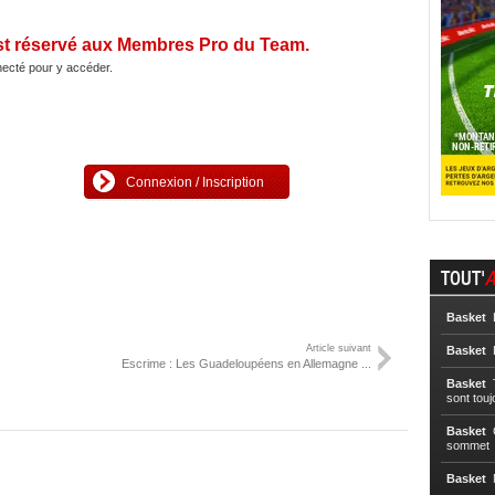
st réservé aux Membres Pro du Team.
ecté pour y accéder.
Connexion / Inscription
TOUT'
A
Basket
L
Article suivant
Basket
L
Escrime : Les Guadeloupéens en Allemagne ...
Basket
T
sont touj
Basket
C
sommet
Basket
N