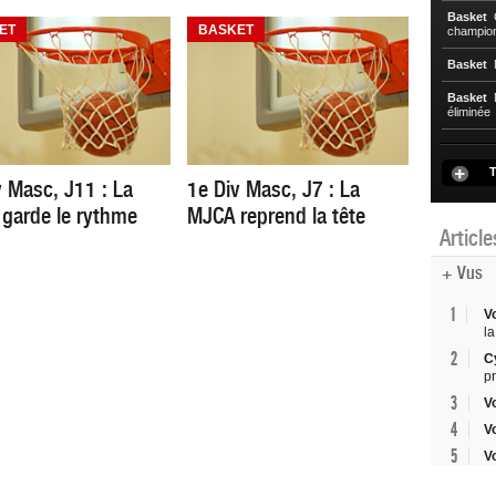
Basket
C
ET
BASKET
championn
Basket
N
Basket
N
éliminée
T
v Masc, J11 : La
1e Div Masc, J7 : La
garde le rythme
MJCA reprend la tête
Articl
+ Vus
1
V
la
2
C
p
3
V
4
V
5
V