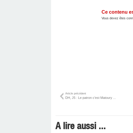
Ce contenu e
Vous devez êtes conn
Article précédent
DH, J5 : Le patron c’est Matoury ...
A lire aussi ...