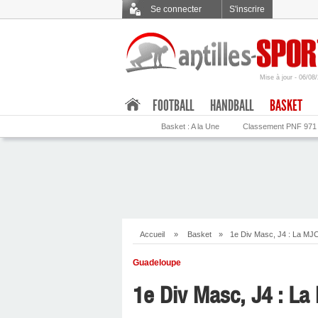
Se connecter
S'inscrire
Mise à jour - 06/08
.
FOOTBALL
HANDBALL
BASKET
Basket : A la Une
Classement PNF 971
Accueil
»
Basket
»
1e Div Masc, J4 : La MJC
Guadeloupe
1e Div Masc, J4 : La