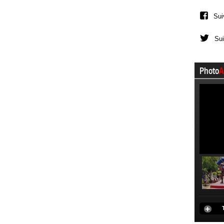
Sui
Sui
Photo
A