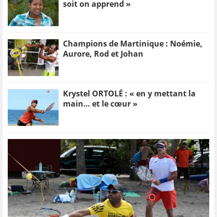
soit on apprend »
Champions de Martinique : Noémie,
Aurore, Rod et Johan
Krystel ORTOLÉ : « en y mettant la
main… et le cœur »