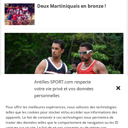
Deux Martiniquais en bronze !
Antilles-SPORT.com respecte
votre vie privé et vos données
personnelles
Les frères Porry au bout du suspense !
Pour offrir les meilleures expériences, nous utilisons des technologies
telles que les cookies pour stocker et/ou accéder aux informations des
appareils. Le fait de consentir à ces technologies nous permettra de
traiter des données telles que le comportement de navigation ou les ID
Éco beach tennis Martinique : du
uniques sur ce site. Le fait de ne pas consentir ou de retirer son