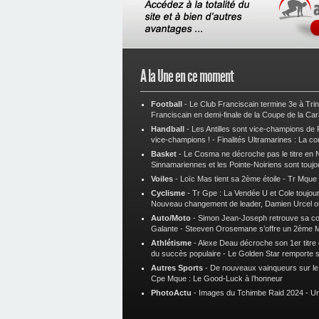
A la Une en ce moment
Football
-
Le Club Franciscain termine 3e à Tri
Franciscain en demi-finale de la Coupe de la Ca
Handball
-
Les Antilles sont vice-champions de
vice-champions !
-
Finalités Ultramarines : La co
Basket
-
Le Cosma ne décroche pas le titre en N
Sinnamariennes et les Pointe-Noiriens sont toujo
Voiles
-
Loïc Mas tient sa 2ème étoile
-
Tr Mque :
Cyclisme
-
Tr Gpe : La Vendée U et Cole toujours
Nouveau changement de leader, Damien Urcel o
Auto/Moto
-
Simon Jean-Joseph retrouve sa 
Galante
-
Steeven Orosemane s’offre un 2ème 
Athlétisme
-
Alexe Deau décroche son 1er titre
du succès populaire
-
Le Golden Star remporte 
Autres Sports
-
De nouveaux vainqueurs sur le t
Cpe Mque : Le Good-Luck à l’honneur
PhotoActu
-
Images du Tchimbe Raid 2024
-
Un