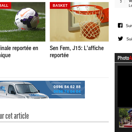
5
V
BALL
BASKET
L
Sui
Sui
inale reportée en
Sen Fem, J15: L’affiche
nique
reportée
Photo
A
r cet article