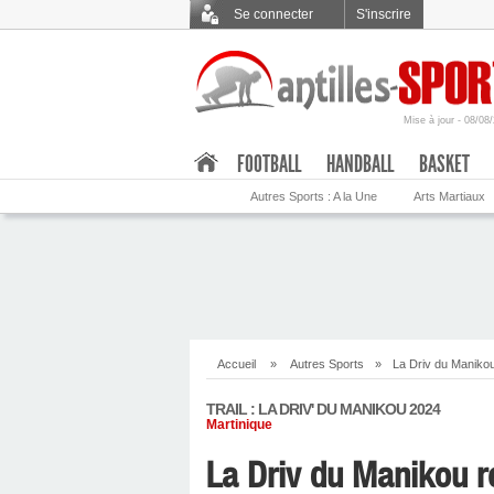
Se connecter
S'inscrire
Mise à jour - 08/08
.
FOOTBALL
HANDBALL
BASKET
Autres Sports : A la Une
Arts Martiaux
Accueil
»
Autres Sports
»
La Driv du Manikou
TRAIL : LA DRIV' DU MANIKOU 2024
Martinique
La Driv du Manikou r