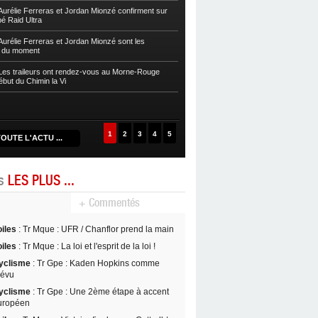
sur la Zwel à Baroudè
urélie Ferreras et Jordan Mionzé confirment sur
bé Raid Ultra
Autres
Fleurentdidier et Vaitilingom
Caps
urélie Ferreras et Jordan Mionzé sont les
s du moment
Autres
Maria Guzman et Lionel Fontai
de la Drive 2024
es traileurs ont rendez-vous au Morne-Rouge
ébut du Chimin la Vi
Autres
Maud Rochai et David Nancy s’
D’Kalé
1
2
3
4
5
OUTE L'ACTU ...
es
LES PLUS ...
+ Commentés
oiles
: Tr Mque : UFR / Chanflor prend la main
oiles
: Tr Mque : La loi et l'esprit de la loi !
yclisme
: Tr Gpe : Kaden Hopkins comme
révu
yclisme
: Tr Gpe : Une 2ème étape à accent
uropéen