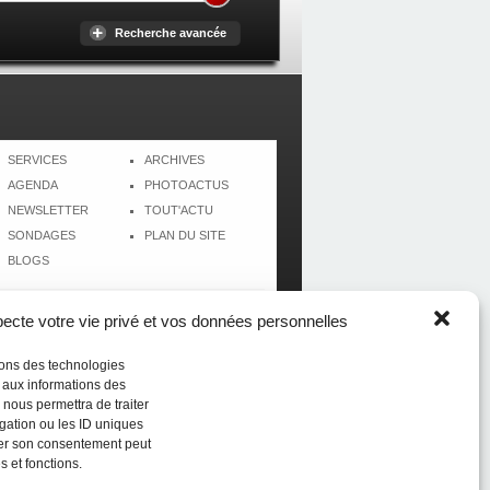
Recherche avancée
SERVICES
ARCHIVES
AGENDA
PHOTOACTUS
NEWSLETTER
TOUT'ACTU
SONDAGES
PLAN DU SITE
BLOGS
cte votre vie privé et vos données personnelles
isons des technologies
r aux informations des
 nous permettra de traiter
gation ou les ID uniques
tirer son consentement peut
s et fonctions.