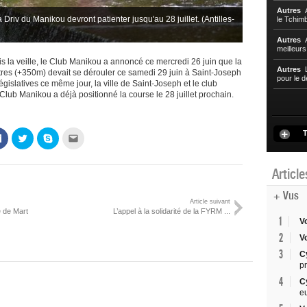
Autres
A
 Driv du Manikou devront patienter jusqu'au 28 juillet. (Antilles-
le Tchim
Autres
A
meilleur
uis la veille, le Club Manikou a annoncé ce mercredi 26 juin que la
Autres
L
mètres (+350m) devait se dérouler ce samedi 29 juin à Saint-Joseph
pour le d
gislatives ce même jour, la ville de Saint-Joseph et le club
 Club Manikou a déjà positionné la course le 28 juillet prochain.
T
Cliquez
Cliquez
Cliquez
Cliquez
pour
pour
pour
pour
partager
partager
partager
envoyer
sur
sur
sur
par
Facebook(ouvre
Twitter(ouvre
Skype(ouvre
e-
Articl
dans
dans
dans
mail
une
une
une
à
nouvelle
nouvelle
nouvelle
un
+ Vus
fenêtre)
fenêtre)
fenêtre)
ami(ouvre
Article suivant
dans
e de Mart
L’appel à la solidarité de la FYRM ...
une
1
V
nouvelle
fenêtre)
2
V
3
C
p
4
C
e