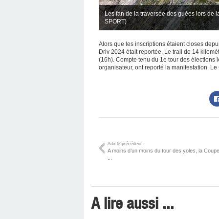
Les fan de la traversée des guées lors de la
SPORT)
Alors que les inscriptions étaient closes dep
Driv 2024 était reportée. Le trail de 14 kilo
(16h). Compte tenu du 1e tour des élections lé
organisateur, ont reporté la manifestation. Le
Article précédent
A moins d’un moins du tour des yoles, la Coup
...
A lire aussi ...