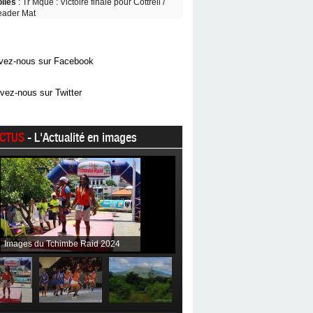
oiles
: Tr Mque : Victoire finale pour Cottrell /
eader Mat
vez-nous sur Facebook
vez-nous sur Twitter
CTUS
- L'Actualité en images
Images du Tchimbe Raid 2024