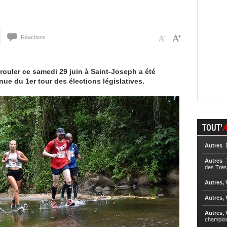
Réactions
rouler ce samedi 29 juin à Saint-Joseph a été
tenue du 1er tour des élections législatives.
TOUT'
A
Autres
D
Autres
T
des Trés
Autres, 
Autres, 
Autres, 
champio