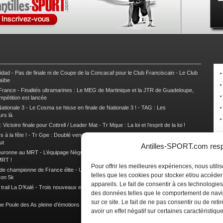
nidad
-
Pas de finale ni de Coupe de la Concacaf pour le Club Franciscain
-
Le Club
raïbe
 France
-
Finalités ultramarines : Le MEG de Martinique et la JTR de Guadeloupe,
mpétition est lancée
ationale 3
-
Le Cosma se hisse en finale de Nationale 3 !
-
TAG : Les
urs là
 Victoire finale pour Cottrell / Leader Mat
-
Tr Mque : La loi et l’esprit de la loi !
 à la fête !
-
Tr Gpe : Doublé vendéen sur l’étape des Mamelles
-
Tr Gpe :
ut
Antilles-SPORT.com respe
couronne au MRT
-
L’équipage Nègre – Gérard remporte le 9e rallye du Pays Marie-
MRT !
Pour offrir les meilleures expériences, nous util
 de championne de France élite
-
Un semi marathon sous le signe de la chaleur et
telles que les cookies pour stocker et/ou accéde
son 5k
appareils. Le fait de consentir à ces technologies
rail La D’Kalé
-
Trois nouveaux et un habitué au palmarès du Trail des Trésors
-
des données telles que le comportement de navi
sur ce site. Le fait de ne pas consentir ou de re
e Poule des As pleine d’émotions !
-
Images de la Woulib 113 X-Trem
avoir un effet négatif sur certaines caractéristique