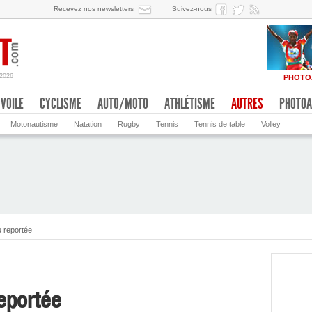
Recevez nos newsletters
Suivez-nous
/2026
PHOTO
VOILE
CYCLISME
AUTO/MOTO
ATHLÉTISME
AUTRES
PHOTOA
Motonautisme
Natation
Rugby
Tennis
Tennis de table
Volley
 reportée
eportée