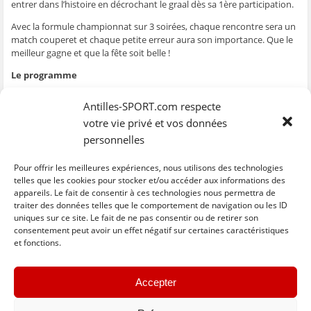
entrer dans l’histoire en décrochant le graal dès sa 1ère participation.
ê
t
ê
e
f
t
r
t
)
e
r
e
r
n
Avec la formule championnat sur 3 soirées, chaque rencontre sera un
e
)
e
ê
match couperet et chaque petite erreur aura son importance. Que le
)
)
t
r
meilleur gagne et que la fête soit belle !
e
)
Le programme
Filles
Garçons
Antilles-SPORT.com respecte
Le 14/05, 18h: Gauloise (972) /
Le 14/05, 20h : Golden Star (972)
votre vie privé et vos données
MJCA (971)
/ ASC Tours (973)
personnelles
Le 15/05, 19h30 : MJCA (971) / US
Le 15/05, 21h30 : ASC Tours (973)
Sinnamary (973)
/ USR (971)
Pour offrir les meilleures expériences, nous utilisons des technologies
Le 16/05, 18h : US Sinnamary
Le 16/05, 20h: USR (971) / Golden
telles que les cookies pour stocker et/ou accéder aux informations des
(973) / Gauloise (972)
Star (972)
appareils. Le fait de consentir à ces technologies nous permettra de
traiter des données telles que le comportement de navigation ou les ID
uniques sur ce site. Le fait de ne pas consentir ou de retirer son
C
C
C
C
C
l
l
l
l
l
consentement peut avoir un effet négatif sur certaines caractéristiques
i
i
i
i
i
et fonctions.
q
q
q
q
q
u
u
u
u
u
e
e
e
e
e
z
z
z
z
z
« Previous
Next »
p
p
p
p
p
Accepter
o
o
o
o
o
u
u
u
u
u
r
r
r
r
r