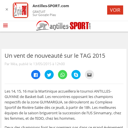
Antilles-SPORT.com
✕
VOIR
GRATUIT
Sur Google Play
Un vent de nouveauté sur le TAG 2015
Par Méa, publié le 13/05/2015 à 12h00
C
C
C
C
C
l
l
l
l
l
i
i
i
i
i
q
q
q
q
q
u
u
u
u
u
e
e
e
e
e
Les 14, 15, 16 mai la Martinique accueillera le tournoi ANTILLES-
z
z
z
z
z
GUYANE de Basket-ball. Les rencontres opposant les champions
p
p
p
p
p
o
o
o
o
o
respectifs de la zone GUYMARGUA, se dérouleront au Complexe
u
u
u
u
u
Sportif de Rivière-Salée dès ce jeudi, à partir de 18h. Les meilleures
r
r
r
r
r
p
p
p
p
e
équipes de la saison brigueront la succession de l’US Sinnamary, chez
a
a
a
a
n
r
r
r
r
v
les femmes, et de l’EDO, chez les hommes.
t
t
t
t
o
a
a
a
a
y
Deux des champions font leur premiers pas dans ce grand évènement