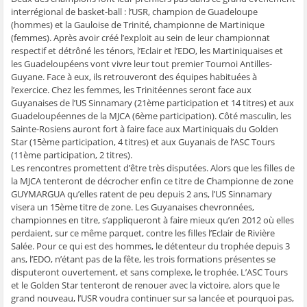
g
g
g
g
e
e
e
e
e
r
interrégional de basket-ball : l’USR, champion de Guadeloupe
r
r
r
r
p
(hommes) et la Gauloise de Trinité, championne de Martinique
s
s
s
s
a
u
u
u
u
r
(femmes). Après avoir créé l’exploit au sein de leur championnat
r
r
r
r
e
F
T
W
S
-
respectif et détrôné les ténors, l’Eclair et l’EDO, les Martiniquaises et
a
w
h
k
m
les Guadeloupéens vont vivre leur tout premier Tournoi Antilles-
c
i
a
y
a
e
t
t
p
i
Guyane. Face à eux, ils retrouveront des équipes habituées à
b
t
s
e
l
l’exercice. Chez les femmes, les Trinitéennes seront face aux
o
e
A
(
à
o
r
p
o
u
Guyanaises de l’US Sinnamary (21ème participation et 14 titres) et aux
k
(
p
u
n
Guadeloupéennes de la MJCA (6ème participation). Côté masculin, les
(
o
(
v
a
o
u
o
r
m
Sainte-Rosiens auront fort à faire face aux Martiniquais du Golden
u
v
u
e
i
v
r
v
d
(
Star (15ème participation, 4 titres) et aux Guyanais de l’ASC Tours
r
e
r
a
o
(11ème participation, 2 titres).
e
d
e
n
u
d
a
d
s
v
Les rencontres promettent d’être très disputées. Alors que les filles de
a
n
a
u
r
la MJCA tenteront de décrocher enfin ce titre de Championne de zone
n
s
n
n
e
s
u
s
e
d
GUYMARGUA qu’elles ratent de peu depuis 2 ans, l’US Sinnamary
u
n
u
n
a
n
e
n
o
n
visera un 15ème titre de zone. Les Guyanaises chevronnées,
e
n
e
u
s
championnes en titre, s’appliqueront à faire mieux qu’en 2012 où elles
n
o
n
v
u
o
u
o
e
n
perdaient, sur ce même parquet, contre les filles l’Eclair de Rivière
u
v
u
l
e
Salée. Pour ce qui est des hommes, le détenteur du trophée depuis 3
v
e
v
l
n
e
l
e
e
o
ans, l’EDO, n’étant pas de la fête, les trois formations présentes se
l
l
l
f
u
disputeront ouvertement, et sans complexe, le trophée. L’ASC Tours
l
e
l
e
v
e
f
e
n
e
et le Golden Star tenteront de renouer avec la victoire, alors que le
f
e
f
ê
l
e
n
e
t
l
grand nouveau, l’USR voudra continuer sur sa lancée et pourquoi pas,
n
ê
n
r
e