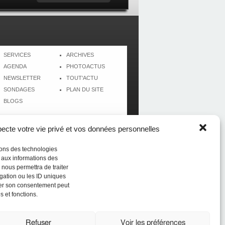
SERVICES
ARCHIVES
AGENDA
PHOTOACTUS
NEWSLETTER
TOUT'ACTU
SONDAGES
PLAN DU SITE
BLOGS
cte votre vie privé et vos données personnelles
isons des technologies
r aux informations des
 nous permettra de traiter
gation ou les ID uniques
tirer son consentement peut
s et fonctions.
Réalisé par
CréolWeb
Refuser
Voir les préférences