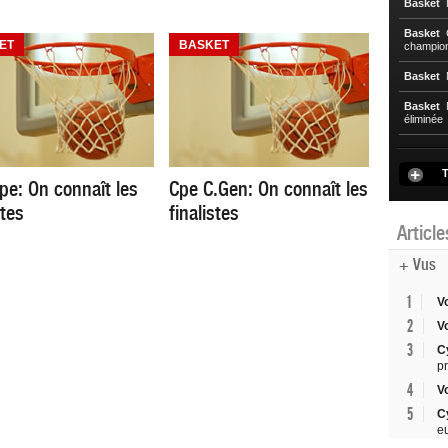
Basket
N
Basket
C
ET
BASKET
championn
Basket
N
Basket
N
éliminée
T
pe: On connaît les
Cpe C.Gen: On connaît les
stes
finalistes
Articl
+ Vus
1
V
2
V
3
C
p
4
V
5
C
e