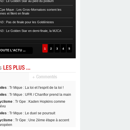
3 : Le Golden Star au pied du podium
Basket
POffs : La rage de vaincre s
pe Mque : Les Gros-Mornaises sortent les
es et filent en finale
Basket
POffs : L’Eclair arrache le ma
3 : Pas de finale pour les Goldénistes
Basket
POffs : Le Golden Star est ch
prend l’avantage
3 : Le Golden Star en demi-finale, la MJCA
Basket
POffs : L’Aigle Noir égalise, 
1
2
3
4
5
OUTE L'ACTU ...
es
LES PLUS ...
+ Commentés
oiles
: Tr Mque : La loi et l'esprit de la loi !
oiles
: Tr Mque : UFR / Chanflor prend la main
yclisme
: Tr Gpe : Kaden Hopkins comme
révu
oiles
: Tr Mque : Le duel se poursuit
yclisme
: Tr Gpe : Une 2ème étape à accent
uropéen