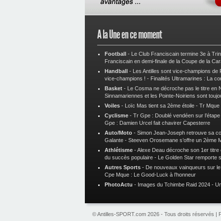
A la Une en ce moment
Football
-
Le Club Franciscain termine 3e à Tri
Franciscain en demi-finale de la Coupe de la Ca
Handball
-
Les Antilles sont vice-champions de
vice-champions !
-
Finalités Ultramarines : La co
Basket
-
Le Cosma ne décroche pas le titre en N
Sinnamariennes et les Pointe-Noiriens sont toujo
Voiles
-
Loïc Mas tient sa 2ème étoile
-
Tr Mque :
Cyclisme
-
Tr Gpe : Doublé vendéen sur l’étap
Gpe : Damien Urcel fait chavirer Capesterre
Auto/Moto
-
Simon Jean-Joseph retrouve sa 
Galante
-
Steeven Orosemane s’offre un 2ème 
Athlétisme
-
Alexe Deau décroche son 1er titre
du succès populaire
-
Le Golden Star remporte 
Autres Sports
-
De nouveaux vainqueurs sur le t
Cpe Mque : Le Good-Luck à l’honneur
PhotoActu
-
Images du Tchimbe Raid 2024
-
Un
© Antilles-SPORT.com 2026 - Tous droits réservés |
P