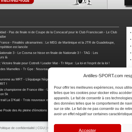
nidad
-
Pas de finale ni de Coupe de la Concacaf pour le Club Franciscain
-
Le Club
raïbe
 France
-
Finalités ultramarines : Le MEG de Martinique et la JTR de Guadeloupe,
mpétition est lancée
ationale 3
-
Le Cosma se hisse en finale de Nationale 3 !
-
TAG : Les
urs là
 Victoire finale pour Cottrell / Leader Mat
-
Tr Mque : La loi et l’esprit de la loi !
e des Mamelles
-
Tr Gpe : Nouveau changement de leader, Damien Urcel out
-
Tr
Antilles-SPORT.com respe
couronne au MRT
-
L’équipage Nègre – Gérard remporte le 9e rallye du Pays Marie-
MRT !
Pour offrir les meilleures expériences, nous util
 de championne de France élite
-
Un semi marathon sous le signe de la chaleur et
telles que les cookies pour stocker et/ou accéde
son 5k
appareils. Le fait de consentir à ces technologies
rail La D’Kalé
-
Trois nouveaux et un habitué au palmarès du Trail des Trésors
-
des données telles que le comportement de navi
sur ce site. Le fait de ne pas consentir ou de re
e Poule des As pleine d’émotions !
-
Images de la Woulib 113 X-Trem
avoir un effet négatif sur certaines caractéristique
olitique de confidentialité
|
CGU
|
CGV
|
Contacts
|
Partenariat
|
Publicité
Accepter