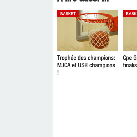
BASKET
BASK
Trophée des champions:
Cpe G
MJCA et USR champions
finali
!