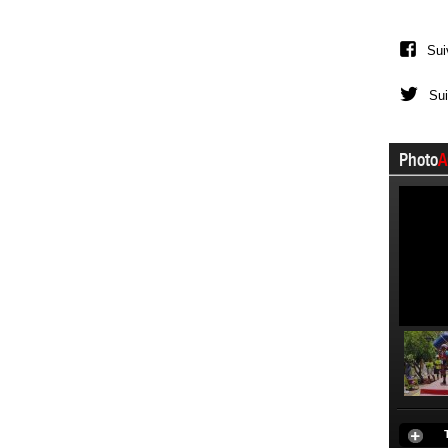
Sui
Sui
Photo
A