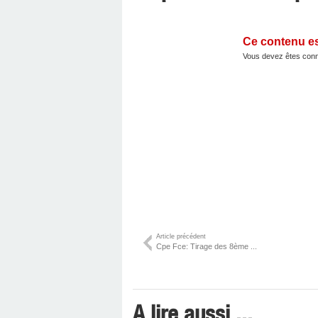
Ce contenu e
Vous devez êtes conn
Article précédent
Cpe Fce: Tirage des 8ème ...
A lire aussi ...