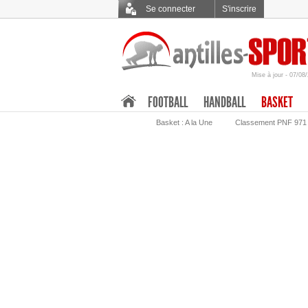
Se connecter
S'inscrire
Mise à jour - 07/08
.
FOOTBALL
HANDBALL
BASKET
Basket : A la Une
Classement PNF 971