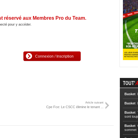
st réservé aux Membres Pro du Team.
ecté pour y accéder.
Connexion / Inscription
TOUT'
A
Basket
L
Article suivant
Basket
L
Cpe Fce: Le CSCC élimine le tenant ...
Basket
T
sont touj
Basket
C
sommet