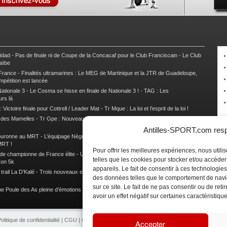
nidad
-
Pas de finale ni de Coupe de la Concacaf pour le Club Franciscain
-
Le Club
raïbe
 France
-
Finalités ultramarines : Le MEG de Martinique et la JTR de Guadeloupe,
mpétition est lancée
ationale 3
-
Le Cosma se hisse en finale de Nationale 3 !
-
TAG : Les
urs là
 Victoire finale pour Cottrell / Leader Mat
-
Tr Mque : La loi et l’esprit de la loi !
e des Mamelles
-
Tr Gpe : Nouveau changement de leader, Damien Urcel out
-
Tr
Antilles-SPORT.com respe
couronne au MRT
-
L’équipage Nègre – Gérard remporte le 9e rallye du Pays Marie-
MRT !
Pour offrir les meilleures expériences, nous util
 de championne de France élite
-
Un semi marathon sous le signe de la chaleur et
telles que les cookies pour stocker et/ou accéde
son 5k
appareils. Le fait de consentir à ces technologies
rail La D’Kalé
-
Trois nouveaux et un habitué au palmarès du Trail des Trésors
-
des données telles que le comportement de navi
sur ce site. Le fait de ne pas consentir ou de re
e Poule des As pleine d’émotions !
-
Images de la Woulib 113 X-Trem
avoir un effet négatif sur certaines caractéristique
olitique de confidentialité
|
CGU
|
CGV
|
Contacts
|
Partenariat
|
Publicité
Accepter