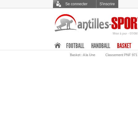
Se connecter
S'inscrire
Mise à jour - 07/08
.
FOOTBALL
HANDBALL
BASKET
Basket : A la Une
Classement PNF 971