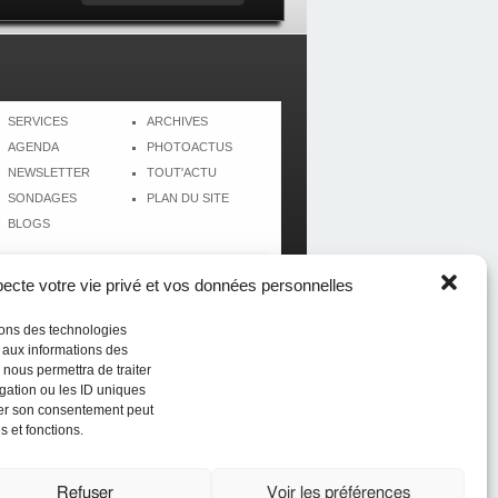
SERVICES
ARCHIVES
AGENDA
PHOTOACTUS
NEWSLETTER
TOUT'ACTU
SONDAGES
PLAN DU SITE
BLOGS
cte votre vie privé et vos données personnelles
isons des technologies
r aux informations des
 nous permettra de traiter
gation ou les ID uniques
tirer son consentement peut
s et fonctions.
Réalisé par
CréolWeb
Refuser
Voir les préférences