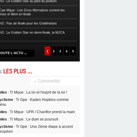
3 : Le Golden Star au pied du podium
Basket
POffs : La rage de vaincre s
pe Mque : Les Gros-Mornaises sortent les
es et filent en finale
Basket
POffs : L’Eclair arrache le ma
3 : Pas de finale pour les Goldénistes
Basket
POffs : Le Golden Star est ch
prend l’avantage
3 : Le Golden Star en demi-finale, la MJCA
Basket
POffs : L’Aigle Noir égalise, 
1
2
3
4
5
OUTE L'ACTU ...
es
LES PLUS ...
+ Commentés
oiles
: Tr Mque : La loi et l'esprit de la loi !
yclisme
: Tr Gpe : Kaden Hopkins comme
révu
oiles
: Tr Mque : UFR / Chanflor prend la main
oiles
: Tr Mque : Le duel se poursuit
yclisme
: Tr Gpe : Une 2ème étape à accent
uropéen