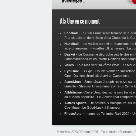
A la Une en ce moment
Football
-
Le Club Franciscain termine 3e à Tri
Franciscain en demi-finale de la Coupe de la Ca
Handball
-
Les Antilles sont vice-champions de
vice-champions !
-
Finalités Ultramarines : La co
Basket
-
Le Cosma ne décroche pas le titre en N
Sinnamariennes et les Pointe-Noiriens sont toujo
Voiles
-
Loïc Mas tient sa 2ème étoile
-
Tr Mque :
Cyclisme
-
Tr Gpe : Doublé vendéen sur l’étap
Gpe : Damien Urcel fait chavirer Capesterre
Auto/Moto
-
Simon Jean-Joseph retrouve sa 
Galante
-
Steeven Orosemane s’offre un 2ème 
Athlétisme
-
Alexe Deau décroche son 1er titre
du succès populaire
-
Le Golden Star remporte 
Autres Sports
-
De nouveaux vainqueurs sur le t
Cpe Mque : Le Good-Luck à l’honneur
PhotoActu
-
Images du Tchimbe Raid 2024
-
Un
© Antilles-SPORT.com 2026 - Tous droits réservés |
P