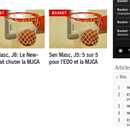
Basket
N
Basket
C
ET
BASKET
championn
Basket
N
Basket
N
éliminée
T
asc, J8: Le New-
Sen Masc, J5: 5 sur 5
ait chuter la MJCA
pour l’EDO et la MJCA
Articl
+ Vus
1
V
2
C
p
3
V
4
V
5
C
e