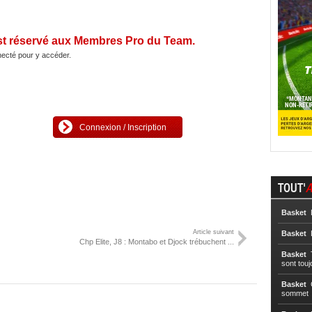
st réservé aux Membres Pro du Team.
ecté pour y accéder.
Connexion / Inscription
TOUT'
A
Basket
L
Article suivant
Basket
L
Chp Elite, J8 : Montabo et Djock trébuchent ...
Basket
T
sont touj
Basket
C
sommet