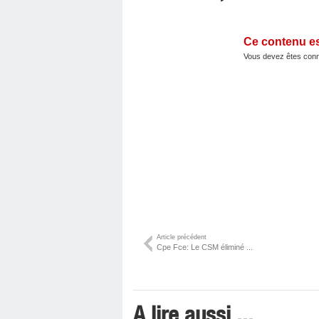
Ce contenu e
Vous devez êtes conn
Article précédent
Cpe Fce: Le CSM éliminé ...
A lire aussi ...