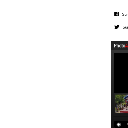
Sui
Sui
Photo
A