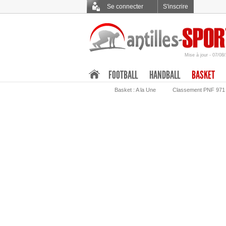
Se connecter
S'inscrire
Mise à jour - 07/08
.
FOOTBALL
HANDBALL
BASKET
Basket : A la Une
Classement PNF 971