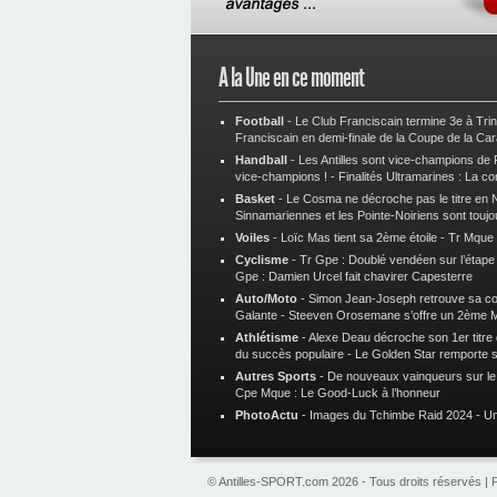
A la Une en ce moment
Football
-
Le Club Franciscain termine 3e à Tri
Franciscain en demi-finale de la Coupe de la Ca
Handball
-
Les Antilles sont vice-champions de
vice-champions !
-
Finalités Ultramarines : La co
Basket
-
Le Cosma ne décroche pas le titre en N
Sinnamariennes et les Pointe-Noiriens sont toujo
Voiles
-
Loïc Mas tient sa 2ème étoile
-
Tr Mque :
Cyclisme
-
Tr Gpe : Doublé vendéen sur l’étap
Gpe : Damien Urcel fait chavirer Capesterre
Auto/Moto
-
Simon Jean-Joseph retrouve sa 
Galante
-
Steeven Orosemane s’offre un 2ème 
Athlétisme
-
Alexe Deau décroche son 1er titre
du succès populaire
-
Le Golden Star remporte 
Autres Sports
-
De nouveaux vainqueurs sur le t
Cpe Mque : Le Good-Luck à l’honneur
PhotoActu
-
Images du Tchimbe Raid 2024
-
Un
© Antilles-SPORT.com 2026 - Tous droits réservés |
P