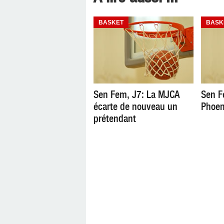
BASKET
BASK
Sen Fem, J7: La MJCA
Sen F
écarte de nouveau un
Phoen
prétendant