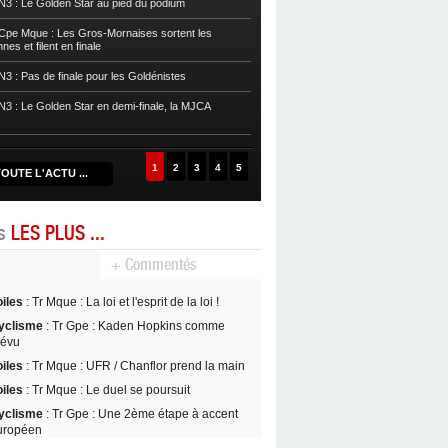
3 : Le Golden Star au pied du podium
Basket
POffs : La rage de vaincre s
pe Mque : Les Gros-Mornaises sortent les
es et filent en finale
Basket
POffs : L’Eclair arrache le ma
3 : Pas de finale pour les Goldénistes
Basket
POffs : Le Golden Star est ch
prend l’avantage
3 : Le Golden Star en demi-finale, la MJCA
Basket
POffs : L’Aigle Noir égalise, 
1
2
3
4
5
OUTE L'ACTU ...
es
LES PLUS ...
+ Commentés
oiles
: Tr Mque : La loi et l'esprit de la loi !
yclisme
: Tr Gpe : Kaden Hopkins comme
révu
oiles
: Tr Mque : UFR / Chanflor prend la main
oiles
: Tr Mque : Le duel se poursuit
yclisme
: Tr Gpe : Une 2ème étape à accent
uropéen