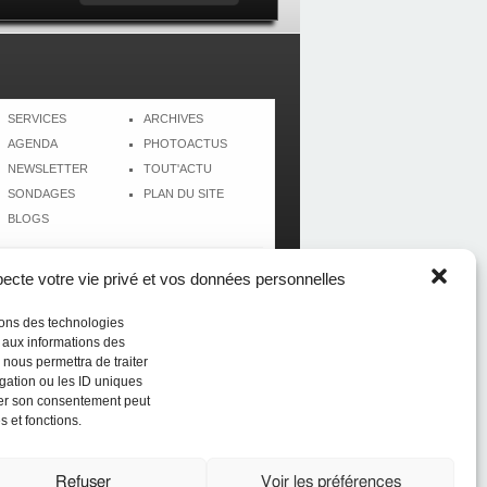
SERVICES
ARCHIVES
AGENDA
PHOTOACTUS
NEWSLETTER
TOUT'ACTU
SONDAGES
PLAN DU SITE
BLOGS
cte votre vie privé et vos données personnelles
isons des technologies
r aux informations des
 nous permettra de traiter
gation ou les ID uniques
tirer son consentement peut
s et fonctions.
Réalisé par
CréolWeb
Refuser
Voir les préférences