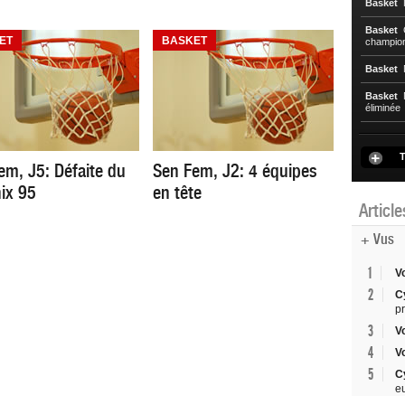
Basket
N
Basket
C
ET
BASKET
championn
Basket
N
Basket
N
éliminée
T
em, J5: Défaite du
Sen Fem, J2: 4 équipes
ix 95
en tête
Articl
+ Vus
1
V
2
C
p
3
V
4
V
5
C
e