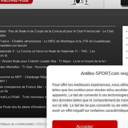
nidad
-
Pas de finale ni de Coupe de la Concacaf pour le Club Franciscain
-
Le Club
raïbe
 France
-
Finalités ultramarines : Le MEG de Martinique et la JTR de Guadeloupe,
mpétition est lancée
ationale 3
-
Le Cosma se hisse en finale de Nationale 3 !
-
TAG : Les
urs là
 Victoire finale pour Cottrell / Leader Mat
-
Tr Mque : La loi et l’esprit de la loi !
e des Mamelles
-
Tr Gpe : Nouveau changement de leader, Damien Urcel out
-
Tr
Antilles-SPORT.com respe
couronne au MRT
-
L’équipage Nègre – Gérard remporte le 9e rallye du Pays Marie-
MRT !
Pour offrir les meilleures expériences, nous util
 de championne de France élite
-
Un semi marathon sous le signe de la chaleur et
telles que les cookies pour stocker et/ou accéde
son 5k
appareils. Le fait de consentir à ces technologies
rail La D’Kalé
-
Trois nouveaux et un habitué au palmarès du Trail des Trésors
-
des données telles que le comportement de navi
sur ce site. Le fait de ne pas consentir ou de re
e Poule des As pleine d’émotions !
-
Images de la Woulib 113 X-Trem
avoir un effet négatif sur certaines caractéristique
olitique de confidentialité
|
CGU
|
CGV
|
Contacts
|
Partenariat
|
Publicité
Accepter