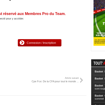
st réservé aux Membres Pro du Team.
ecté pour y accéder.
Connexion / Inscription
TOUT'
A
Basket
L
Article suivant
Basket
L
Cpe Fce: De la CFA pour tout le monde ...
Basket
T
sont touj
Basket
C
sommet