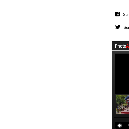
Sui
Sui
Photo
A