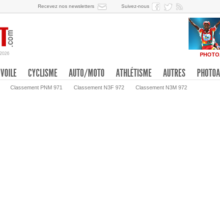
Recevez nos newsletters
Suivez-nous
/2026
PHOTO
VOILE
CYCLISME
AUTO/MOTO
ATHLÉTISME
AUTRES
PHOTOA
Classement PNM 971
Classement N3F 972
Classement N3M 972