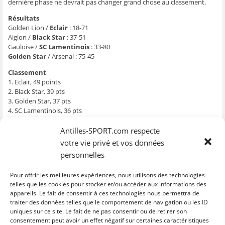
g
g
g
g
e
dernière phase ne devrait pas changer grand chose au classement.
e
e
e
e
r
r
r
r
r
p
Résultats
s
s
s
s
a
u
u
u
u
r
Golden Lion /
Eclair
: 18-71
r
r
r
r
e
F
T
W
S
-
Aiglon /
Black Star
: 37-51
a
w
h
k
m
Gauloise /
SC Lamentinois
: 33-80
c
i
a
y
a
e
t
t
p
i
Golden Star
/ Arsenal : 75-45
b
t
s
e
l
o
e
A
(
à
Classement
o
r
p
o
u
k
(
p
u
n
1. Eclair, 49 points
(
o
(
v
a
o
u
o
r
m
2. Black Star, 39 pts
u
v
u
e
i
3. Golden Star, 37 pts
v
r
v
d
(
r
e
r
a
o
4. SC Lamentinois, 36 pts
e
d
e
n
u
5. Aiglon, 28 pts
d
a
d
s
v
a
n
a
u
r
6. Gauloise, 27 pts
Antilles-SPORT.com respecte
n
s
n
n
e
7. Golden Lion, 20 pts
s
u
s
e
d
votre vie privé et vos données
u
n
u
n
a
8. Arsenal, 18 pts
n
e
n
o
n
personnelles
e
n
e
u
s
n
o
n
v
u
NB : La nouvelle formule du championnat féminin prévoit que la
o
u
o
e
n
victoire vaut 3 points, la défaite 1. Un succès de plus de 20 points
Pour offrir les meilleures expériences, nous utilisons des technologies
u
v
u
l
e
v
e
v
l
n
rapporte un point de bonus offensif tandis qu’une défaite de moins
telles que les cookies pour stocker et/ou accéder aux informations des
e
l
e
e
o
appareils. Le fait de consentir à ces technologies nous permettra de
de 6 points rapporte un bonus défensif d’un point.
l
l
l
f
u
l
e
l
e
v
traiter des données telles que le comportement de navigation ou les ID
e
f
e
n
e
uniques sur ce site. Le fait de ne pas consentir ou de retirer son
f
e
f
ê
l
C
C
C
C
C
e
n
e
t
l
l
l
l
l
l
consentement peut avoir un effet négatif sur certaines caractéristiques
n
ê
n
r
e