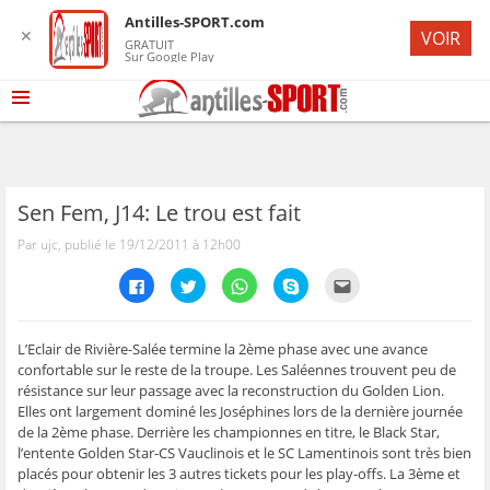
Antilles-SPORT.com
✕
VOIR
GRATUIT
Sur Google Play
Sen Fem, J14: Le trou est fait
Par ujc, publié le 19/12/2011 à 12h00
C
C
C
C
C
l
l
l
l
l
i
i
i
i
i
q
q
q
q
q
u
u
u
u
u
e
e
e
e
e
L’Eclair de Rivière-Salée termine la 2ème phase avec une avance
z
z
z
z
z
confortable sur le reste de la troupe. Les Saléennes trouvent peu de
p
p
p
p
p
o
o
o
o
o
résistance sur leur passage avec la reconstruction du Golden Lion.
u
u
u
u
u
Elles ont largement dominé les Joséphines lors de la dernière journée
r
r
r
r
r
p
p
p
p
e
de la 2ème phase. Derrière les championnes en titre, le Black Star,
a
a
a
a
n
r
r
r
r
v
l’entente Golden Star-CS Vauclinois et le SC Lamentinois sont très bien
t
t
t
t
o
placés pour obtenir les 3 autres tickets pour les play-offs. La 3ème et
a
a
a
a
y