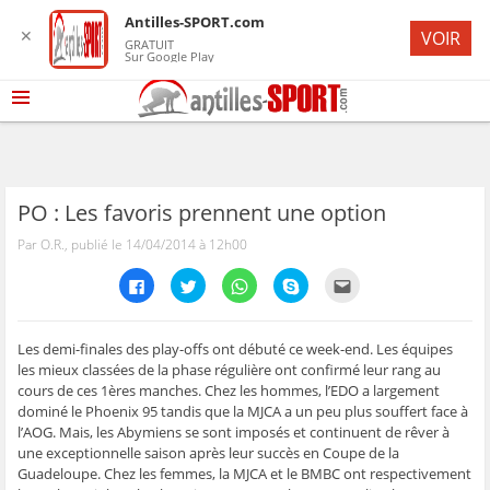
Antilles-SPORT.com
✕
VOIR
GRATUIT
Sur Google Play
PO : Les favoris prennent une option
Par O.R., publié le 14/04/2014 à 12h00
C
C
C
C
C
l
l
l
l
l
i
i
i
i
i
q
q
q
q
q
u
u
u
u
u
e
e
e
e
e
Les demi-finales des play-offs ont débuté ce week-end. Les équipes
z
z
z
z
z
les mieux classées de la phase régulière ont confirmé leur rang au
p
p
p
p
p
o
o
o
o
o
cours de ces 1ères manches. Chez les hommes, l’EDO a largement
u
u
u
u
u
dominé le Phoenix 95 tandis que la MJCA a un peu plus souffert face à
r
r
r
r
r
p
p
p
p
e
l’AOG. Mais, les Abymiens se sont imposés et continuent de rêver à
a
a
a
a
n
r
r
r
r
v
une exceptionnelle saison après leur succès en Coupe de la
t
t
t
t
o
Guadeloupe. Chez les femmes, la MJCA et le BMBC ont respectivement
a
a
a
a
y