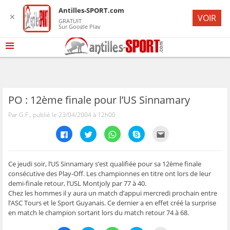
Antilles-SPORT.com
✕
VOIR
GRATUIT
Sur Google Play
PO : 12ème finale pour l’US Sinnamary
Par G.F., publié le 23/04/2004 à 12h00
C
C
C
C
C
l
l
l
l
l
i
i
i
i
i
q
q
q
q
q
u
u
u
u
u
e
e
e
e
e
Ce jeudi soir, l’US Sinnamary s’est qualifiée pour sa 12ème finale
z
z
z
z
z
consécutive des Play-Off. Les championnes en titre ont lors de leur
p
p
p
p
p
o
o
o
o
o
demi-finale retour, l’USL Montjoly par 77 à 40.
u
u
u
u
u
Chez les hommes il y aura un match d’appui mercredi prochain entre
r
r
r
r
r
p
p
p
p
e
l’ASC Tours et le Sport Guyanais. Ce dernier a en effet créé la surprise
a
a
a
a
n
r
r
r
r
v
en match le champion sortant lors du match retour 74 à 68.
t
t
t
t
o
a
a
a
a
y