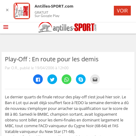
Antilles-SPORT.com
✕
VOIR
GRATUIT
Sur Google Play
Play-Off : En route pour les demis
Par O.R., publié le 19/04/2006 à 12h00
C
C
C
C
C
l
l
l
l
l
i
i
i
i
i
q
q
q
q
q
u
u
u
u
u
e
e
e
e
e
Le dernier quarts de finale retour des play-off s’est joué hier soir. Le
z
z
z
z
z
Ban é Lot qui avait déjà souffert face à l’EDO la semaine dernière a dû
p
p
p
p
p
o
o
o
o
o
de nouveau s’employer pour arracher sa qualification sur le score de
u
u
u
u
u
88 à 80. Samedi le BMBC, champion sortant, avait logiquement
r
r
r
r
r
p
p
p
p
e
obtenu sont billet pour les demi-finales en dominant largement le
a
a
a
a
n
r
r
r
r
v
MBC, tout comme l’ACD vainqueur du Cygne Noir (68-64) et l’AS
t
t
t
t
o
Vatable vainqueur du New Star (71-68).
a
a
a
a
y