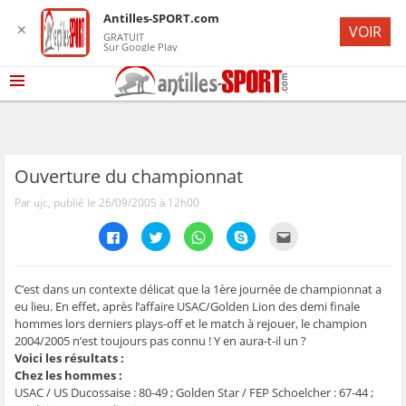
Antilles-SPORT.com
✕
VOIR
GRATUIT
Sur Google Play
Ouverture du championnat
Par ujc, publié le 26/09/2005 à 12h00
C
C
C
C
C
l
l
l
l
l
i
i
i
i
i
q
q
q
q
q
u
u
u
u
u
e
e
e
e
e
C’est dans un contexte délicat que la 1ère journée de championnat a
z
z
z
z
z
eu lieu. En effet, après l’affaire USAC/Golden Lion des demi finale
p
p
p
p
p
o
o
o
o
o
hommes lors derniers plays-off et le match à rejouer, le champion
u
u
u
u
u
2004/2005 n’est toujours pas connu ! Y en aura-t-il un ?
r
r
r
r
r
p
p
p
p
e
Voici les résultats :
a
a
a
a
n
r
r
r
r
v
Chez les hommes :
t
t
t
t
o
USAC / US Ducossaise : 80-49 ; Golden Star / FEP Schoelcher : 67-44 ;
a
a
a
a
y