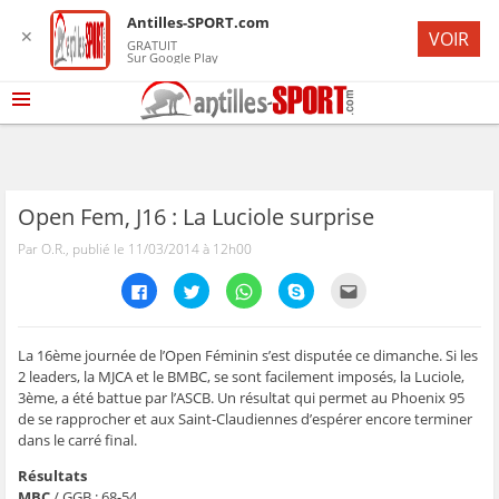
Antilles-SPORT.com
✕
VOIR
GRATUIT
Sur Google Play
Open Fem, J16 : La Luciole surprise
Par O.R., publié le 11/03/2014 à 12h00
C
C
C
C
C
l
l
l
l
l
i
i
i
i
i
q
q
q
q
q
u
u
u
u
u
e
e
e
e
e
La 16ème journée de l’Open Féminin s’est disputée ce dimanche. Si les
z
z
z
z
z
2 leaders, la MJCA et le BMBC, se sont facilement imposés, la Luciole,
p
p
p
p
p
o
o
o
o
o
3ème, a été battue par l’ASCB. Un résultat qui permet au Phoenix 95
u
u
u
u
u
de se rapprocher et aux Saint-Claudiennes d’espérer encore terminer
r
r
r
r
r
p
p
p
p
e
dans le carré final.
a
a
a
a
n
r
r
r
r
v
t
t
t
t
o
Résultats
a
a
a
a
y
MBC
/ GGB : 68-54