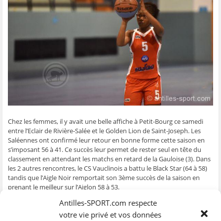
g
g
g
g
e
e
e
e
e
r
r
r
r
r
p
s
s
s
s
a
u
u
u
u
r
r
r
r
r
e
F
T
W
S
-
a
w
h
k
m
c
i
a
y
a
e
t
t
p
i
b
t
s
e
l
o
e
A
(
à
o
r
p
o
u
k
(
p
u
n
(
o
(
v
a
o
u
o
r
m
u
v
u
e
i
v
r
v
d
(
r
e
r
a
o
e
d
e
n
u
d
a
d
s
v
Chez les femmes, il y avait une belle affiche à Petit-Bourg ce samedi
a
n
a
u
r
entre l’Eclair de Rivière-Salée et le Golden Lion de Saint-Joseph. Les
n
s
n
n
e
s
u
s
e
d
Saléennes ont confirmé leur retour en bonne forme cette saison en
u
n
u
n
a
n
e
n
o
n
s’imposant 56 à 41. Ce succès leur permet de rester seul en tête du
e
n
e
u
s
classement en attendant les matchs en retard de la Gauloise (3). Dans
n
o
n
v
u
o
u
o
e
n
les 2 autres rencontres, le CS Vauclinois a battu le Black Star (64 à 58)
u
v
u
l
e
tandis que l’Aigle Noir remportait son 3ème succès de la saison en
v
e
v
l
n
e
l
e
e
o
prenant le meilleur sur l’Aiglon 58 à 53.
l
l
l
f
u
l
e
l
e
v
Antilles-SPORT.com respecte
e
f
e
n
e
Chez les hommes, le SC Lamentinois a dominé l’USAC 71 à 49 et prend
f
e
f
ê
l
la tête du classement provisoire avant le match du Golden Lion mardi
votre vie privé et vos données
e
n
e
t
l
n
ê
n
r
e