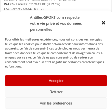
ê
t
ê
e
f
WAKS
/ Larel BC : forfait LBC (le 21/02)
t
r
t
)
e
r
e
r
n
CSC Carbet /
USAC
: 63 – 72
e
)
e
ê
BB Samaritain
/ Aiglon : 71 – 51
)
)
t
Antilles-SPORT.com respecte
r
Golden Star
/ Aigle Noir : 77 – 31
e
Hirondelle /
Intrépide
: 47 – 87
votre vie privé et vos données
)
Gauloise / Black Star : arrêt
personnelles
Golden Lion
/ US Ducossaise : 94 – 61
Pour offrir les meilleures expériences, nous utilisons des technologies
telles que les cookies pour stocker et/ou accéder aux informations des
appareils. Le fait de consentir à ces technologies nous permettra de
traiter des données telles que le comportement de navigation ou les ID
uniques sur ce site. Le fait de ne pas consentir ou de retirer son
C
C
C
C
C
l
l
l
l
l
consentement peut avoir un effet négatif sur certaines caractéristiques
i
i
i
i
i
et fonctions.
q
q
q
q
q
u
u
u
u
u
e
e
e
e
e
z
z
z
z
z
« Previous
Next »
p
p
p
p
p
Accepter
o
o
o
o
o
u
u
u
u
u
r
r
r
r
r
p
p
p
p
e
Refuser
a
a
a
a
n
r
r
r
r
v
t
t
t
t
o
Voir les préférences
a
a
a
a
y
g
g
g
g
e
e
e
e
e
r