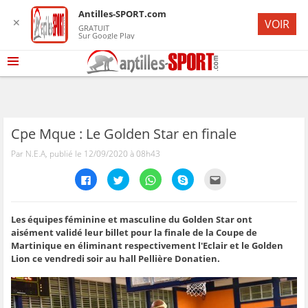
Antilles-SPORT.com
✕
VOIR
GRATUIT
Sur Google Play
Cpe Mque : Le Golden Star en finale
Par N.E.A, publié le 12/09/2020 à 08h43
C
C
C
C
C
l
l
l
l
l
i
i
i
i
i
q
q
q
q
q
u
u
u
u
u
e
e
e
e
e
Les équipes féminine et masculine du Golden Star ont
z
z
z
z
z
aisément validé leur billet pour la finale de la Coupe de
p
p
p
p
p
o
o
o
o
o
Martinique en éliminant respectivement l'Eclair et le Golden
u
u
u
u
u
Lion ce vendredi soir au hall Pellière Donatien.
r
r
r
r
r
p
p
p
p
e
a
a
a
a
n
r
r
r
r
v
t
t
t
t
o
a
a
a
a
y