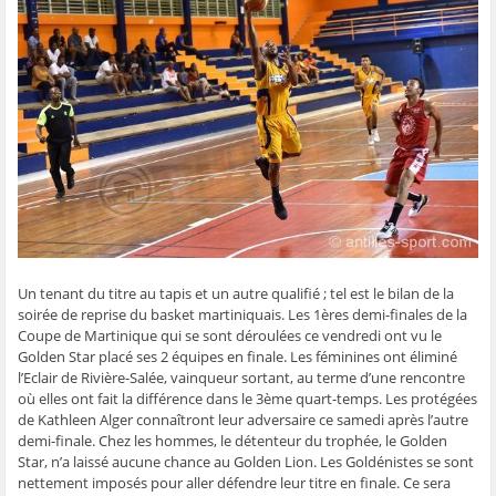
g
g
g
g
e
e
e
e
e
r
r
r
r
r
p
s
s
s
s
a
u
u
u
u
r
r
r
r
r
e
F
T
W
S
-
a
w
h
k
m
c
i
a
y
a
e
t
t
p
i
b
t
s
e
l
o
e
A
(
à
o
r
p
o
u
k
(
p
u
n
(
o
(
v
a
o
u
o
r
m
u
v
u
e
i
v
r
v
d
(
r
e
r
a
o
e
d
e
n
u
d
a
d
s
v
a
n
a
u
r
Un tenant du titre au tapis et un autre qualifié ; tel est le bilan de la
n
s
n
n
e
s
u
s
e
d
soirée de reprise du basket martiniquais. Les 1ères demi-finales de la
u
n
u
n
a
n
e
n
o
n
Coupe de Martinique qui se sont déroulées ce vendredi ont vu le
e
n
e
u
s
Golden Star placé ses 2 équipes en finale. Les féminines ont éliminé
n
o
n
v
u
o
u
o
e
n
l’Eclair de Rivière-Salée, vainqueur sortant, au terme d’une rencontre
u
v
u
l
e
où elles ont fait la différence dans le 3ème quart-temps. Les protégées
v
e
v
l
n
e
l
e
e
o
de Kathleen Alger connaîtront leur adversaire ce samedi après l’autre
l
l
l
f
u
demi-finale. Chez les hommes, le détenteur du trophée, le Golden
l
e
l
e
v
e
f
e
n
e
Star, n’a laissé aucune chance au Golden Lion. Les Goldénistes se sont
f
e
f
ê
l
e
n
e
t
l
nettement imposés pour aller défendre leur titre en finale. Ce sera
n
ê
n
r
e