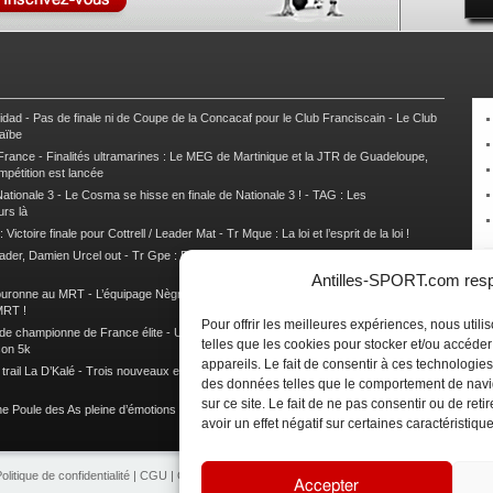
nidad
-
Pas de finale ni de Coupe de la Concacaf pour le Club Franciscain
-
Le Club
raïbe
 France
-
Finalités ultramarines : Le MEG de Martinique et la JTR de Guadeloupe,
mpétition est lancée
ationale 3
-
Le Cosma se hisse en finale de Nationale 3 !
-
TAG : Les
urs là
 Victoire finale pour Cottrell / Leader Mat
-
Tr Mque : La loi et l’esprit de la loi !
ader, Damien Urcel out
-
Tr Gpe : Damien Urcel fait chavirer Capesterre
-
Tr Gpe :
Antilles-SPORT.com respe
couronne au MRT
-
L’équipage Nègre – Gérard remporte le 9e rallye du Pays Marie-
MRT !
Pour offrir les meilleures expériences, nous util
 de championne de France élite
-
Un semi marathon sous le signe de la chaleur et
telles que les cookies pour stocker et/ou accéde
son 5k
appareils. Le fait de consentir à ces technologies
rail La D’Kalé
-
Trois nouveaux et un habitué au palmarès du Trail des Trésors
-
des données telles que le comportement de navi
sur ce site. Le fait de ne pas consentir ou de re
e Poule des As pleine d’émotions !
-
Images de la Woulib 113 X-Trem
avoir un effet négatif sur certaines caractéristique
olitique de confidentialité
|
CGU
|
CGV
|
Contacts
|
Partenariat
|
Publicité
Accepter