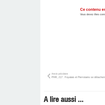
Ce contenu e
Vous devez êtes conn
Article précédent
PHR, J17 : Foyalais et Pierrotains se détachent 
A lire aussi ...