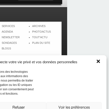
SERVICES
ARCHIVES
AGENDA
PHOTOACTUS
NEWSLETTER
TOUT'ACTU
SONDAGES
PLAN DU SITE
BLOGS
cte votre vie privé et vos données personnelles
isons des technologies
r aux informations des
 nous permettra de traiter
gation ou les ID uniques
tirer son consentement peut
s et fonctions.
Réalisé par
CréolWeb
Refuser
Voir les préférences