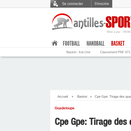
Se connecter
S'inscrire
Mise à jour - 05/08
.
FOOTBALL
HANDBALL
BASKET
Basket : A la Une
Classement PNF 971
Accueil
»
Basket
»
Cpe Gpe: Tirage des qua
Guadeloupe
Cpe Gpe: Tirage des 