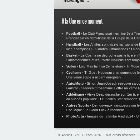
A la Une en ce moment
Football
-
Le Club Franciscain termine 3e à Tri
Franciscain en demi-finale de la Coupe de la Ca
Handball
-
Les Antilles sont vice-champions de
vice-champions !
-
Finalités Ultramarines : La co
Basket
-
Le Cosma ne décroche pas le titre en N
Sinnamariennes et les Pointe-Noiriens sont toujo
Voiles
-
Loïc Mas tient sa 2ème étoile
-
Tr Mque :
Cyclisme
-
Tr Gpe : Nouveau changement de le
Une 2ème étape à accent européen
Auto/Moto
-
Simon Jean-Joseph retrouve sa 
Galante
-
Steeven Orosemane s’offre un 2ème 
Athlétisme
-
Alexe Deau décroche son 1er titre
du succès populaire
-
Le Golden Star remporte 
Autres Sports
-
De nouveaux vainqueurs sur le t
Cpe Mque : Le Good-Luck à l’honneur
PhotoActu
-
Images du Tchimbe Raid 2024
-
Un
© Antilles-SPORT.com 2026 - Tous droits réservés |
P