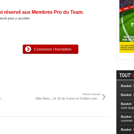
st réservé aux Membres Pro du Team.
ecté pour y accéder.
Connexion / Inscription
TOUT'
A
Basket
L
Article suivant
Basket
L
...
Elite Masc, J4: Et de 4 pour le Golden Lion ...
Basket
T
sont touj
Basket
C
sommet
Basket
N