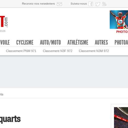
Recevez nos newsletters
Suivez-nous
/2026
PHOTO
VOILE
CYCLISME
AUTO/MOTO
ATHLÉTISME
AUTRES
PHOTOA
Classement PNM 971
Classement N3F 972
Classement N3M 972
rts
quarts