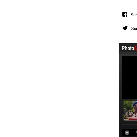
Sui
Sui
Photo
A