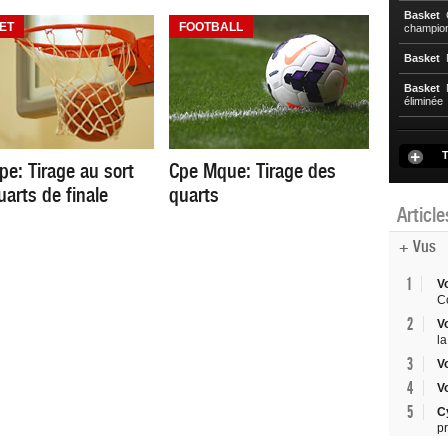
Basket
C
ET
FOOTBALL
championn
Basket
N
Basket
N
éliminée
T
pe: Tirage au sort
Cpe Mque: Tirage des
uarts de finale
quarts
Articl
+ Vus
1
V
Co
2
V
la
3
V
4
V
5
C
p