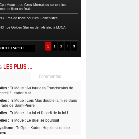
pe Mque : Les Gros-Mornaises sortent les
es et filent en finale
Basket
POffs : L’Eclair arrache le ma
3 : Pas de finale pour les Goldénistes
Basket
POffs : Le Golden Star est ch
prend l’avantage
3 : Le Golden Star en demi-finale, la MJCA
Basket
POffs : L’Aigle Noir égalise, 
1
2
3
4
5
OUTE L'ACTU ...
es
LES PLUS ...
+ Commentés
oiles
: Tr Mque : Au tour des Franciscains de
ttrell / Leader Mat
oiles
: Tr Mque : Loïs Mas double la mise dans
 rade de Saint-Pierre
oiles
: Tr Mque : La loi et l'esprit de la loi !
oiles
: Tr Mque : Le duel se poursuit
yclisme
: Tr Gpe : Kaden Hopkins comme
révu