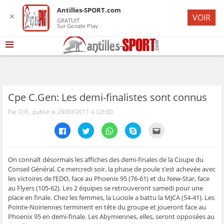
Antilles-SPORT.com
✕
VOIR
GRATUIT
Sur Google Play
Cpe C.Gen: Les demi-finalistes sont connus
Par O.R., publié le 29/09/2011 à 12h00
C
C
C
C
C
l
l
l
l
l
i
i
i
i
i
q
q
q
q
q
u
u
u
u
u
e
e
e
e
e
On connaît désormais les affiches des demi-finales de la Coupe du
z
z
z
z
z
Conseil Général. Ce mercredi soir, la phase de poule s’est achevée avec
p
p
p
p
p
o
o
o
o
o
les victoires de l’EDO, face au Phoenix 95 (76-61) et du New-Star, face
u
u
u
u
u
au Flyers (105-62). Les 2 équipes se retrouveront samedi pour une
r
r
r
r
r
p
p
p
p
e
place en finale. Chez les femmes, la Luciole a battu la MJCA (54-41). Les
a
a
a
a
n
r
r
r
r
v
Pointe-Noiriennes terminent en tête du groupe et joueront face au
t
t
t
t
o
Phoenix 95 en demi-finale. Les Abymiennes, elles, seront opposées au
a
a
a
a
y