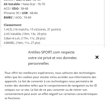
g
g
g
g
e
e
e
e
e
r
AS Vatable
/ New-Star : 76-70
r
r
r
r
p
ACD /
EDO
: 58-68
s
s
s
s
a
u
u
u
u
r
Phoenix 95 /
USR
: 68-84
r
r
r
r
e
F
T
W
S
-
BMBC
/ AOG : 74-69
a
w
h
k
m
c
i
a
y
a
Classement
e
t
t
p
i
b
t
s
e
l
1.ACD, (16 matchs, 15 victoires, 31 points)
o
e
A
(
à
2.AS Vatable, (16m, 13v, 29 pts)
o
r
p
o
u
k
(
p
u
n
3.Ban-é-Lot, (17m, 11v, 28 pts)
(
o
(
v
a
o
u
o
r
m
4.BMBC, (16m, 11v, 27 pts)
u
v
u
e
i
5.EDO, (17m, 9v, 26 pts)
v
r
v
d
(
r
e
r
a
o
6.USR, (16m, 8v, 24 pts)
Antilles-SPORT.com respecte
e
d
e
n
u
7.New-Star, (15m, 6v, 21 pts)
d
a
d
s
v
votre vie privé et vos données
a
n
a
u
r
8.AOG, (16m, 6v, 21 pts)
n
s
n
n
e
personnelles
9.Phoenix 95, (15m, 5v, 20 pts)
s
u
s
e
d
u
n
u
n
a
10.Cygne Noir, (16m, 4v, 20 pts)
n
e
n
o
n
Pour offrir les meilleures expériences, nous utilisons des technologies
e
n
e
u
s
11.Luciole, (16m, 0v, 16pts)
n
o
n
v
u
telles que les cookies pour stocker et/ou accéder aux informations des
o
u
o
e
n
appareils. Le fait de consentir à ces technologies nous permettra de
La prochaine journée aura lieu le 1er mars.
u
v
u
l
e
v
e
v
l
n
traiter des données telles que le comportement de navigation ou les ID
e
l
e
e
o
uniques sur ce site. Le fait de ne pas consentir ou de retirer son
l
l
l
f
u
C
C
C
C
C
l
e
l
e
v
l
l
l
l
l
consentement peut avoir un effet négatif sur certaines caractéristiques
e
f
e
n
e
i
i
i
i
i
et fonctions.
f
e
f
ê
l
q
q
q
q
q
e
n
e
t
l
u
u
u
u
u
n
ê
n
r
e
e
e
e
e
e