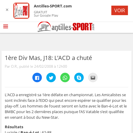
Antilles-SPORT.com
✕
VOIR
GRATUIT
Sur Google Play
1ère Div Mas, J18: L’ACD a chuté
Par O.R., publié le 24/02/2008 à 12h00
C
C
C
C
C
l
l
l
l
l
i
i
i
i
i
q
q
q
q
q
u
u
u
u
u
e
e
e
e
e
L’ACD a enregistré sa 1ère défaite en championnat. Les Amicalistes se
z
z
z
z
z
sont inclinés face à l’EDO qui peut encore espérer se qualifier pour les
p
p
p
p
p
o
o
o
o
o
play-off. Les hommes de l’ouest seront en lutte avec le Ban-é-Lot et le
u
u
u
u
u
BMBC pour les 2 dernières places puisque l’AS Vatable s’est qualifiée
r
r
r
r
r
p
p
p
p
e
en venant à bout du New-Star.
a
a
a
a
n
r
r
r
r
v
t
t
t
t
o
Résultats
a
a
a
a
y
Luciole /
Ban-é-Lot
: 62-88