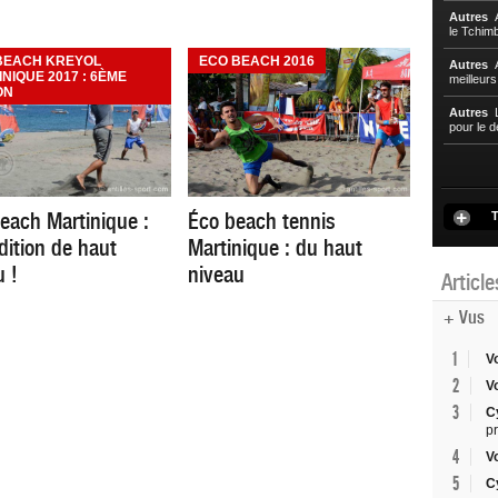
Autres
A
le Tchim
BEACH KREYOL
ECO BEACH 2016
Autres
A
NIQUE 2017 : 6ÈME
meilleur
ON
Autres
L
pour le d
each Martinique :
Éco beach tennis
T
dition de haut
Martinique : du haut
u !
niveau
Articl
+ Vus
1
V
2
V
3
C
p
4
V
5
C