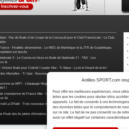
nidad
-
Pas de finale ni de Coupe de la Concacaf pour le Club Franciscain
-
Le Club
raïbe
 France
-
Finalités ultramarines : Le MEG de Martinique et la JTR de Guadeloupe,
mpétition est lancée
ationale 3
-
Le Cosma se hisse en finale de Nationale 3 !
-
TAG : Les
urs là
 Victoire finale pour Cottrell / Leader Mat
-
Tr Mque : La loi et l’esprit de la loi !
e des Mamelles
-
Tr Gpe : Nouveau changement de leader, Damien Urcel out
-
Tr
Antilles-SPORT.com respe
couronne au MRT
-
L’équipage Nègre – Gérard remporte le 9e rallye du Pays Marie-
MRT !
Pour offrir les meilleures expériences, nous util
 de championne de France élite
-
Un semi marathon sous le signe de la chaleur et
telles que les cookies pour stocker et/ou accéde
son 5k
appareils. Le fait de consentir à ces technologies
rail La D’Kalé
-
Trois nouveaux et un habitué au palmarès du Trail des Trésors
-
des données telles que le comportement de navi
sur ce site. Le fait de ne pas consentir ou de re
e Poule des As pleine d’émotions !
-
Images de la Woulib 113 X-Trem
avoir un effet négatif sur certaines caractéristique