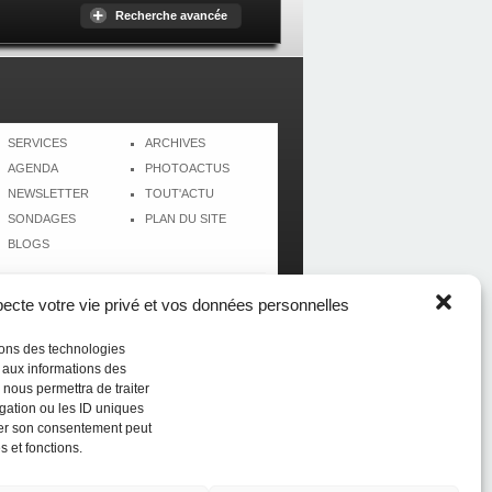
Recherche avancée
SERVICES
ARCHIVES
AGENDA
PHOTOACTUS
NEWSLETTER
TOUT'ACTU
SONDAGES
PLAN DU SITE
BLOGS
cte votre vie privé et vos données personnelles
isons des technologies
r aux informations des
 nous permettra de traiter
gation ou les ID uniques
tirer son consentement peut
s et fonctions.