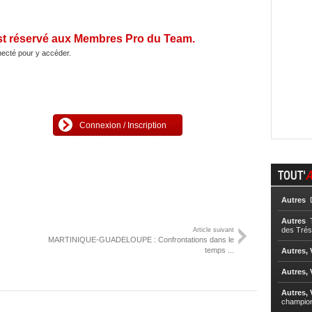
st réservé aux Membres Pro du Team.
ecté pour y accéder.
Connexion / Inscription
TOUT'
A
Autres
D
Autres
T
des Trés
Article suivant
MARTINIQUE-GUADELOUPE : Confrontations dans le
temps ...
Autres, 
Autres, 
Autres, 
champio