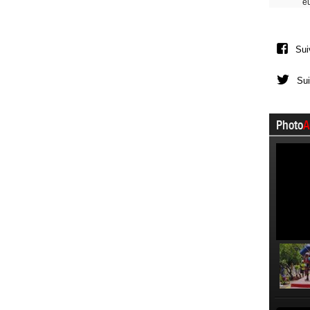
e
Sui
Sui
Photo
A