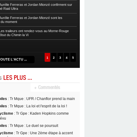
sur la Zwel à Baroudè
urélie Ferreras et Jordan Mionzé confirment sur
bé Raid Ultra
Autres
Fleurentdidier et Vaitilingom
Caps
urélie Ferreras et Jordan Mionzé sont les
s du moment
Autres
Maria Guzman et Lionel Fontai
de la Drive 2024
es traileurs ont rendez-vous au Morne-Rouge
ébut du Chimin la Vi
Autres
Maud Rochai et David Nancy s’
D’Kalé
1
2
3
4
5
OUTE L'ACTU ...
es
LES PLUS ...
+ Commentés
oiles
: Tr Mque : UFR / Chanflor prend la main
oiles
: Tr Mque : La loi et l'esprit de la loi !
yclisme
: Tr Gpe : Kaden Hopkins comme
révu
oiles
: Tr Mque : Le duel se poursuit
yclisme
: Tr Gpe : Une 2ème étape à accent