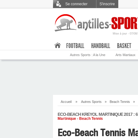
Se connecter
S'inscrire
Mise à jour - 07/08
.
FOOTBALL
HANDBALL
BASKET
Autres Sports : A la Une
Arts Martiaux
Accueil
»
Autres Sports
»
Beach Tennis
»
ECO-BEACH KREYOL MARTINIQUE 2017 : 6
Martinique - Beach Tennis
Eco-Beach Tennis Mar