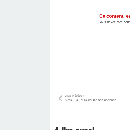
Ce contenu e
Vous devez êtes conn
Article précédent
POffs : La Tours double ses chances ! ...