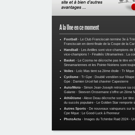
A la Une en ce moment
Football
-
Le Club Franciscain termine 3e à Tri
Franciscain en demi-finale de la Coupe de la Ca
Handball
-
Les Antilles sont vice-champions de
vice-champions !
-
Finalités Ultramarines : La co
Basket
-
Le Cosma ne décroche pas le titre en N
Sinnamariennes et les Pointe-Noiriens sont toujo
Voiles
-
Loïc Mas tient sa 2ème étoile
-
Tr Mque :
Cyclisme
-
Tr Gpe : Doublé vendéen sur l’étap
Gpe : Damien Urcel fait chavirer Capesterre
Auto/Moto
-
Simon Jean-Joseph retrouve sa 
Galante
-
Steeven Orosemane s’offre un 2ème 
Athlétisme
-
Alexe Deau décroche son 1er titre
du succès populaire
-
Le Golden Star remporte 
Autres Sports
-
De nouveaux vainqueurs sur le t
Cpe Mque : Le Good-Luck à l’honneur
PhotoActu
-
Images du Tchimbe Raid 2024
-
Un