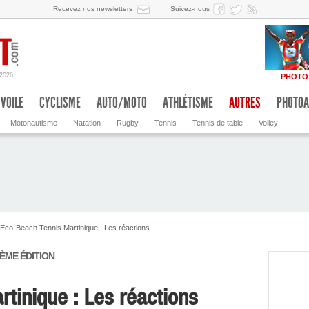
Recevez nos newsletters
Suivez-nous
/2026
PHOTO
VOILE
CYCLISME
AUTO/MOTO
ATHLÉTISME
AUTRES
PHOTOA
Motonautisme
Natation
Rugby
Tennis
Tennis de table
Volley
Eco-Beach Tennis Martinique : Les réactions
ÈME ÉDITION
tinique : Les réactions