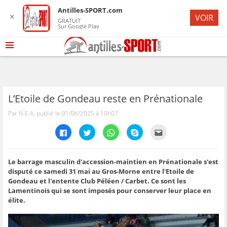
Antilles-SPORT.com
✕
VOIR
GRATUIT
Sur Google Play
L’Etoile de Gondeau reste en Prénationale
Par N.E.A, publié le 01/06/2025 à 10h07
C
C
C
C
C
l
l
l
l
l
i
i
i
i
i
q
q
q
q
q
u
u
u
u
u
e
e
e
e
e
Le barrage masculin d'accession-maintien en Prénationale s'est
z
z
z
z
z
disputé ce samedi 31 mai au Gros-Morne entre l'Etoile de
p
p
p
p
p
o
o
o
o
o
Gondeau et l'entente Club Péléen / Carbet. Ce sont les
u
u
u
u
u
Lamentinois qui se sont imposés pour conserver leur place en
r
r
r
r
r
p
p
p
p
e
élite.
a
a
a
a
n
r
r
r
r
v
t
t
t
t
o
a
a
a
a
y